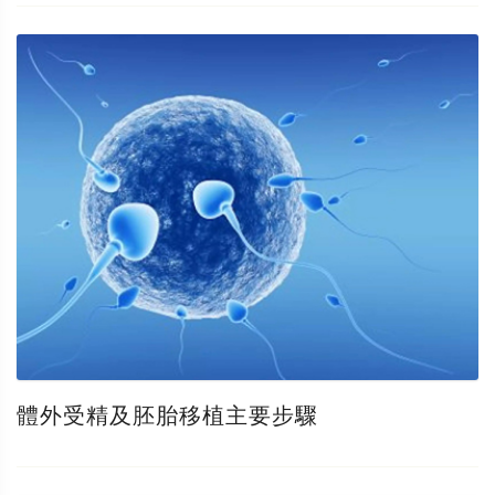
體外受精及胚胎移植主要步驟