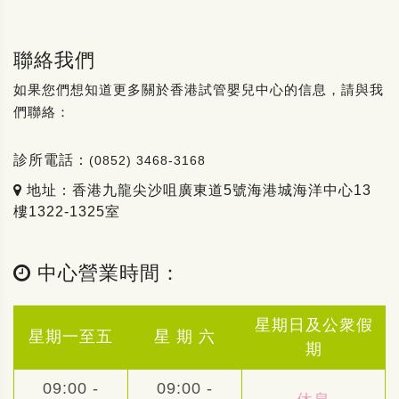
聯絡我們
如果您們想知道更多關於香港試管嬰兒中心的信息，請與我
們聯絡：
診所電話：
(0852) 3468-3168
地址：香港九龍尖沙咀廣東道5號海港城海洋中心13
樓1322-1325室
中心營業時間：
星期日及公衆假
星期一至五
星 期 六
期
09:00 -
09:00 -