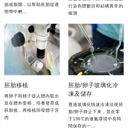
損或裂隙，以幫助胚胎從透
行染色體數目和結構異常的
明帶中孵...
檢測
胚胎移植
胚胎/卵子玻璃化冷
凍及儲存
將卵子與精子從人體內取出
並在體外受精，培養發育成
透過玻璃化快速冷凍法使胚
胚胎後，再移植回母體子宮
胎/卵子靜止下來，並在零
內
下196℃的液氮環境中長時
間保存的一...