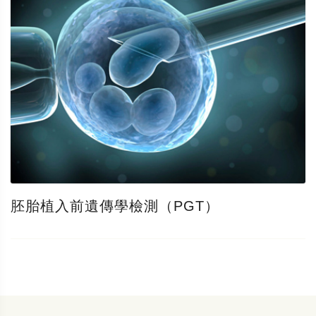
胚胎植入前遺傳學檢測（PGT）