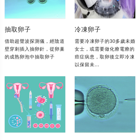
抽取卵子
冷凍卵子
借助超聲波探測儀，經陰道
需要冷凍卵子的30多歲未婚
壁穿刺插入抽卵針，從卵巢
女士，或需要做化療電療的
的成熟卵泡中抽取卵子
癌症病患，取卵後立即冷凍
以保留未...