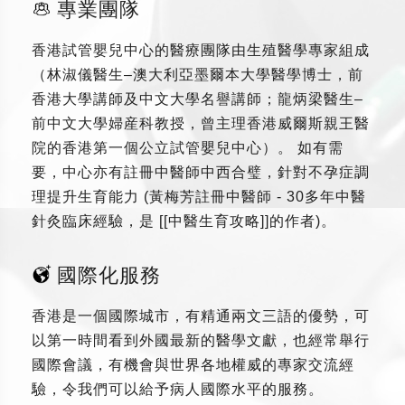
專業團隊
香港試管嬰兒中心的醫療團隊由生殖醫學專家組成
（林淑儀醫生–澳大利亞墨爾本大學醫學博士，前
香港大學講師及中文大學名譽講師；龍炳梁醫生–
前中文大學婦産科教授，曾主理香港威爾斯親王醫
院的香港第一個公立試管嬰兒中心）。 如有需
要，中心亦有註冊中醫師中西合璧，針對不孕症調
理提升生育能力 (黃梅芳註冊中醫師 - 30多年中醫
針灸臨床經驗，是 [[中醫生育攻略]]的作者)。
國際化服務
香港是一個國際城市，有精通兩文三語的優勢，可
以第一時間看到外國最新的醫學文獻，也經常舉行
國際會議，有機會與世界各地權威的專家交流經
驗，令我們可以給予病人國際水平的服務。