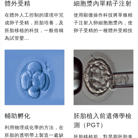
體外受精
細胞漿內單精子注射
在體外人工控制的環境中完
使用顯微操作科技將單條精
成卵子受精，胚胎培養，及
子注射入卵細胞胞漿內，使
胚胎移植的科技，一般俗稱
卵子受精的一種體外受精技
為試管嬰...
輔助孵化
胚胎植入前遺傳學檢
測（PGT）
利用物理或化學的方法，在
胚胎的透明帶上製造一處缺
胚胎移植前，對早期胚胎進