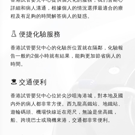
詳細和病人溝通，根據個人的情況選擇最適合的療
程及有足夠的時間解答病人的疑惑。
便捷化驗服務
香港試管嬰兒中心的化驗所位置就在隔鄰，化驗報
告一般約2個小時就有結果，能夠更加節省病人的
時間。
交通便利
香港試管嬰兒中心位於尖沙咀海港城，對本地及國
内外的病人都非常方便。西九龍高鐵站、地鐵站、
遊輪碼頭、機場快線近在咫尺，無論是坐高鐵，
船、跨境巴士或飛機來港，交通都非常便利。