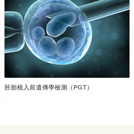
胚胎植入前遺傳學檢測（PGT）