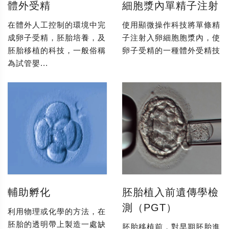
體外受精
細胞漿內單精子注射
在體外人工控制的環境中完
使用顯微操作科技將單條精
成卵子受精，胚胎培養，及
子注射入卵細胞胞漿內，使
胚胎移植的科技，一般俗稱
卵子受精的一種體外受精技
為試管嬰...
輔助孵化
胚胎植入前遺傳學檢
測（PGT）
利用物理或化學的方法，在
胚胎的透明帶上製造一處缺
胚胎移植前，對早期胚胎進