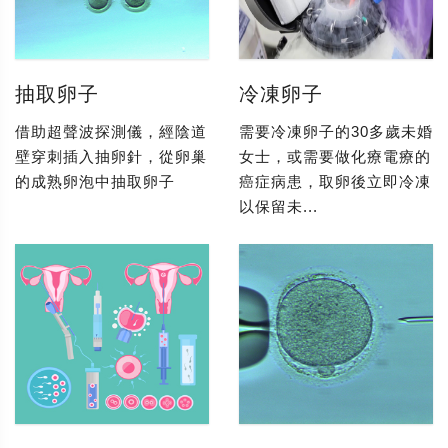
抽取卵子
冷凍卵子
借助超聲波探測儀，經陰道
需要冷凍卵子的30多歲未婚
壁穿刺插入抽卵針，從卵巢
女士，或需要做化療電療的
的成熟卵泡中抽取卵子
癌症病患，取卵後立即冷凍
以保留未...