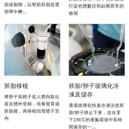
損或裂隙，以幫助胚胎從透
行染色體數目和結構異常的
明帶中孵...
檢測
胚胎移植
胚胎/卵子玻璃化冷
凍及儲存
將卵子與精子從人體內取出
並在體外受精，培養發育成
透過玻璃化快速冷凍法使胚
胚胎後，再移植回母體子宮
胎/卵子靜止下來，並在零
內
下196℃的液氮環境中長時
間保存的一...