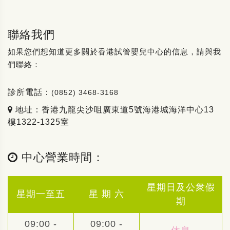
聯絡我們
如果您們想知道更多關於香港試管嬰兒中心的信息，請與我
們聯絡：
診所電話：
(0852) 3468-3168
地址：香港九龍尖沙咀廣東道5號海港城海洋中心13
樓1322-1325室
中心營業時間：
星期日及公衆假
星期一至五
星 期 六
期
09:00 -
09:00 -