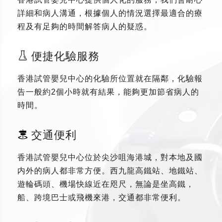
詳細和病人溝通，根據個人的情況選擇最適合的療
程及有足夠的時間解答病人的疑惑。
便捷化驗服務
香港試管嬰兒中心的化驗所位置就在隔鄰，化驗報
告一般約2個小時就有結果，能夠更加節省病人的
時間。
交通便利
香港試管嬰兒中心位於尖沙咀海港城，對本地及國
内外的病人都非常方便。西九龍高鐵站、地鐵站、
遊輪碼頭、機場快線近在咫尺，無論是坐高鐵，
船、跨境巴士或飛機來港，交通都非常便利。