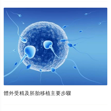
體外受精及胚胎移植主要步驟