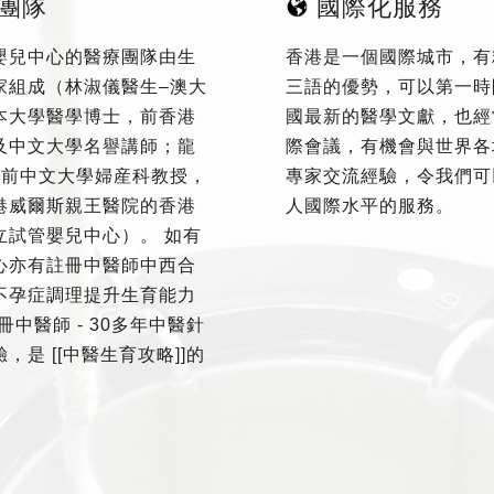
團隊
國際化服務
嬰兒中心的醫療團隊由生
香港是一個國際城市，有
家組成（林淑儀醫生–澳大
三語的優勢，可以第一時
本大學醫學博士，前香港
國最新的醫學文獻，也經
及中文大學名譽講師；龍
際會議，有機會與世界各
–前中文大學婦産科教授，
專家交流經驗，令我們可
港威爾斯親王醫院的香港
人國際水平的服務。
立試管嬰兒中心）。 如有
心亦有註冊中醫師中西合
不孕症調理提升生育能力
冊中醫師 - 30多年中醫針
，是 [[中醫生育攻略]]的