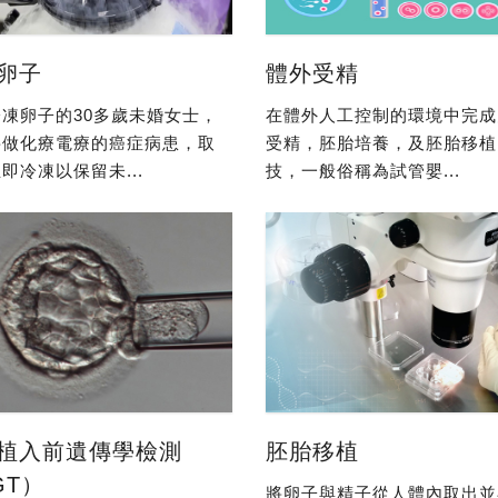
卵子
體外受精
凍卵子的30多歲未婚女士，
在體外人工控制的環境中完成
要做化療電療的癌症病患，取
受精，胚胎培養，及胚胎移植
即冷凍以保留未...
技，一般俗稱為試管嬰...
植入前遺傳學檢測
胚胎移植
GT）
將卵子與精子從人體內取出並