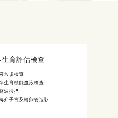
本生育評估檢查
液常規檢查
準生育機能血液檢查
聲波掃描
轉介子宮及輸卵管造影