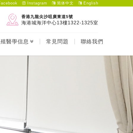
acebook
Instagram
简体中文
English
香港九龍尖沙咀廣東道5號
海港城海洋中心13樓1322-1325室
生殖醫學信息
常見問題
聯絡我們