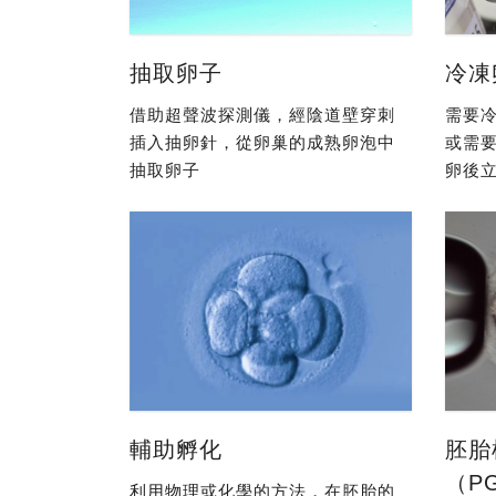
抽取卵子
冷凍
借助超聲波探測儀，經陰道壁穿刺
需要冷
插入抽卵針，從卵巢的成熟卵泡中
或需
抽取卵子
卵後立
輔助孵化
胚胎
（P
利用物理或化學的方法，在胚胎的