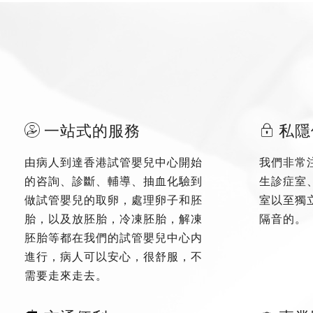
一站式的服務
私隱
由病人到達香港試管嬰兒中心開始
我們非常
的咨詢、診斷、輔導、抽血化驗到
生診症室
做試管嬰兒的取卵，處理卵子和胚
室以至獨
胎，以及放胚胎，冷凍胚胎，解凍
隔音的。
胚胎等都在我們的試管嬰兒中心内
進行，病人可以安心，很舒服，不
需要走來走去。