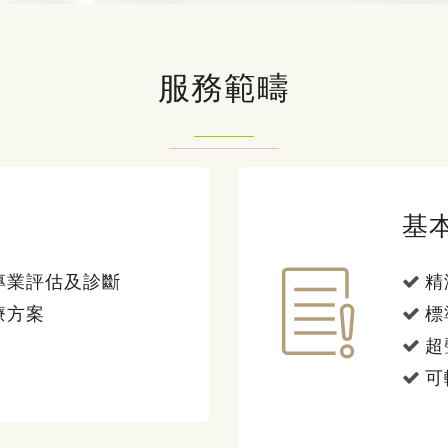
服務範疇
基
專業評估及診斷
精
療方案
標
超
可