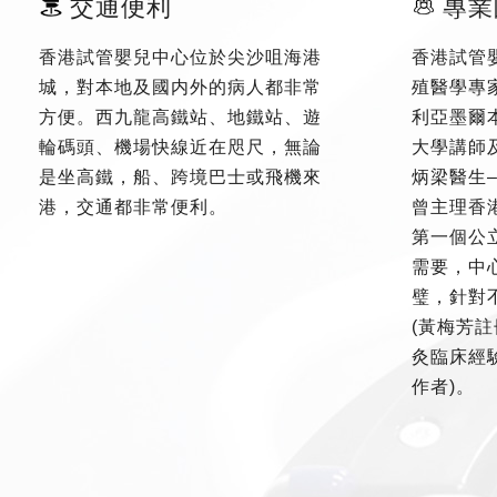
交通便利
專業
香港試管嬰兒中心位於尖沙咀海港
香港試管
城，對本地及國内外的病人都非常
殖醫學專
方便。西九龍高鐵站、地鐵站、遊
利亞墨爾
輪碼頭、機場快線近在咫尺，無論
大學講師
是坐高鐵，船、跨境巴士或飛機來
炳梁醫生
港，交通都非常便利。
曾主理香
第一個公
需要，中
璧，針對
(黃梅芳註
灸臨床經驗
作者)。