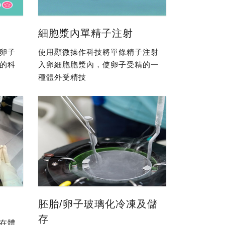
細胞漿內單精子注射
卵子
使用顯微操作科技將單條精子注射
的科
入卵細胞胞漿內，使卵子受精的一
種體外受精技
胚胎/卵子玻璃化冷凍及儲
存
在體