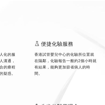
便捷化驗服務
人化的服
香港試管嬰兒中心的化驗所位置就
人溝通，
在隔鄰，化驗報告一般約2個小時就
合的療程
有結果，能夠更加節省病人的時
的疑惑。
間。