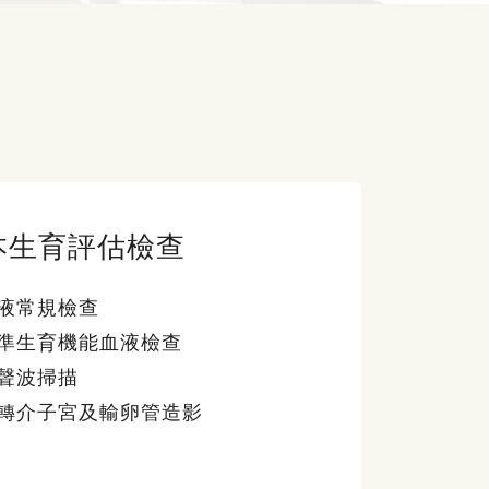
本生育評估檢查
液常規檢查
準生育機能血液檢查
聲波掃描
轉介子宮及輸卵管造影