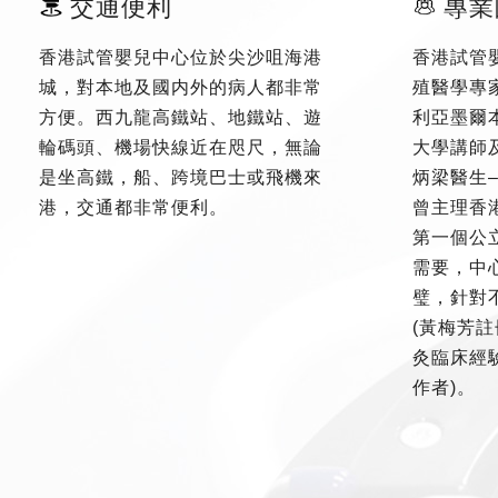
交通便利
專業
香港試管嬰兒中心位於尖沙咀海港
香港試管
城，對本地及國内外的病人都非常
殖醫學專
方便。西九龍高鐵站、地鐵站、遊
利亞墨爾
輪碼頭、機場快線近在咫尺，無論
大學講師
是坐高鐵，船、跨境巴士或飛機來
炳梁醫生
港，交通都非常便利。
曾主理香
第一個公
需要，中
璧，針對
(黃梅芳註
灸臨床經驗
作者)。