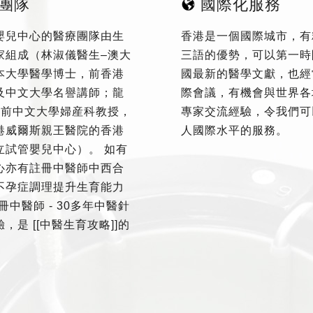
團隊
國際化服務
嬰兒中心的醫療團隊由生
香港是一個國際城市，有
家組成（林淑儀醫生–澳大
三語的優勢，可以第一時
本大學醫學博士，前香港
國最新的醫學文獻，也經
及中文大學名譽講師；龍
際會議，有機會與世界各
–前中文大學婦産科教授，
專家交流經驗，令我們可
港威爾斯親王醫院的香港
人國際水平的服務。
立試管嬰兒中心）。 如有
心亦有註冊中醫師中西合
不孕症調理提升生育能力
冊中醫師 - 30多年中醫針
，是 [[中醫生育攻略]]的