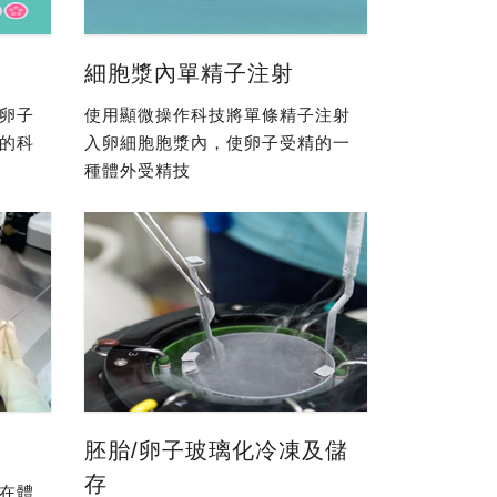
細胞漿內單精子注射
卵子
使用顯微操作科技將單條精子注射
的科
入卵細胞胞漿內，使卵子受精的一
種體外受精技
胚胎/卵子玻璃化冷凍及儲
存
在體