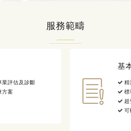
服務範疇
基
專業評估及診斷
精
療方案
標
超
可