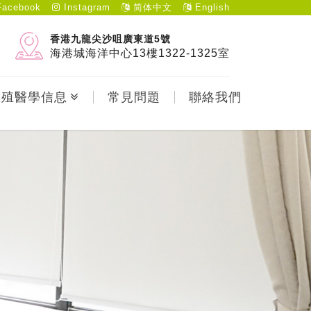
acebook
Instagram
简体中文
English
香港九龍尖沙咀廣東道5號
海港城海洋中心13樓1322-1325室
生殖醫學信息
常見問題
聯絡我們