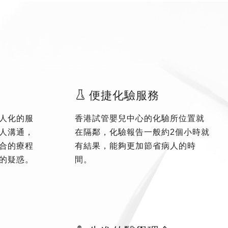
便捷化驗服務
人化的服
香港試管嬰兒中心的化驗所位置就
人溝通，
在隔鄰，化驗報告一般約2個小時就
合的療程
有結果，能夠更加節省病人的時
的疑惑。
間。