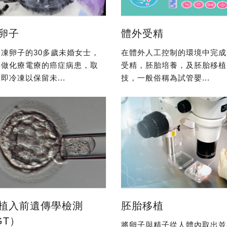
卵子
體外受精
凍卵子的30多歲未婚女士，
在體外人工控制的環境中完成
要做化療電療的癌症病患，取
受精，胚胎培養，及胚胎移植
即冷凍以保留未...
技，一般俗稱為試管嬰...
植入前遺傳學檢測
胚胎移植
GT）
將卵子與精子從人體內取出並