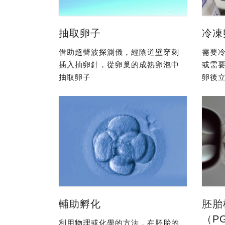
抽取卵子
冷凍
借助超聲波探測儀，經陰道壁穿刺
需要冷
插入抽卵針，從卵巢的成熟卵泡中
或需
抽取卵子
卵後立
輔助孵化
胚胎
（P
利用物理或化學的方法，在胚胎的