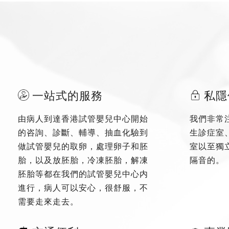
一站式的服務
私隱
由病人到達香港試管嬰兒中心開始
我們非常
的咨詢、診斷、輔導、抽血化驗到
生診症室
做試管嬰兒的取卵，處理卵子和胚
室以至獨
胎，以及放胚胎，冷凍胚胎，解凍
隔音的。
胚胎等都在我們的試管嬰兒中心内
進行，病人可以安心，很舒服，不
需要走來走去。