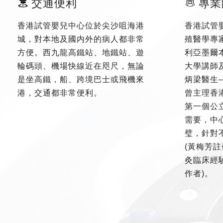
交通便利
專業
香港試管嬰兒中心位於尖沙咀海港
香港試管
城，對本地及國内外的病人都非常
殖醫學專
方便。西九龍高鐵站、地鐵站、遊
利亞墨爾
輪碼頭、機場快線近在咫尺，無論
大學講師
是坐高鐵，船、跨境巴士或飛機來
炳梁醫生
港，交通都非常便利。
曾主理香
第一個公
需要，中
璧，針對
(黃梅芳註
灸臨床經驗
作者)。