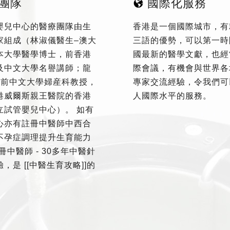
團隊
國際化服務
嬰兒中心的醫療團隊由生
香港是一個國際城市，有
家組成（林淑儀醫生–澳大
三語的優勢，可以第一時
本大學醫學博士，前香港
國最新的醫學文獻，也經
及中文大學名譽講師；龍
際會議，有機會與世界各
–前中文大學婦産科教授，
專家交流經驗，令我們可
港威爾斯親王醫院的香港
人國際水平的服務。
立試管嬰兒中心）。 如有
心亦有註冊中醫師中西合
不孕症調理提升生育能力
冊中醫師 - 30多年中醫針
，是 [[中醫生育攻略]]的