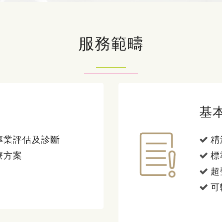
服務範疇
基
專業評估及診斷
精
療方案
標
超
可