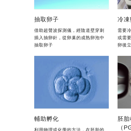
抽取卵子
冷凍
借助超聲波探測儀，經陰道壁穿刺
需要冷
插入抽卵針，從卵巢的成熟卵泡中
或需
抽取卵子
卵後立
輔助孵化
胚胎
（P
利用物理或化學的方法，在胚胎的