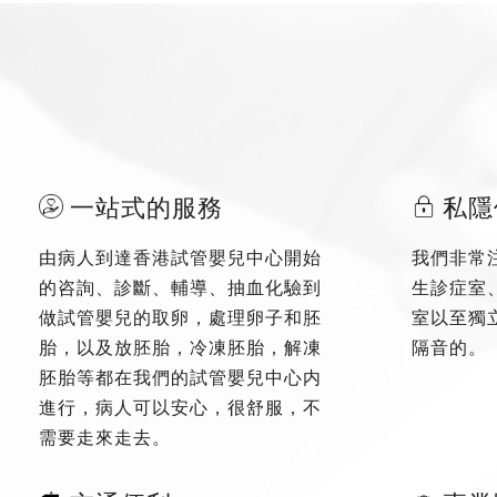
一站式的服務
私隱
由病人到達香港試管嬰兒中心開始
我們非常
的咨詢、診斷、輔導、抽血化驗到
生診症室
做試管嬰兒的取卵，處理卵子和胚
室以至獨
胎，以及放胚胎，冷凍胚胎，解凍
隔音的。
胚胎等都在我們的試管嬰兒中心内
進行，病人可以安心，很舒服，不
需要走來走去。