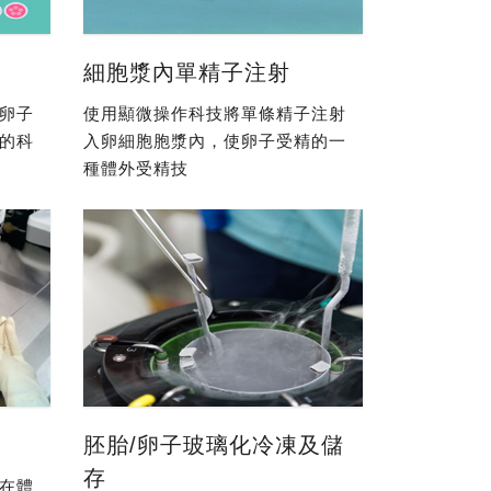
細胞漿內單精子注射
卵子
使用顯微操作科技將單條精子注射
的科
入卵細胞胞漿內，使卵子受精的一
種體外受精技
胚胎/卵子玻璃化冷凍及儲
存
在體