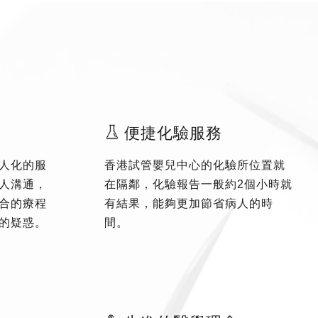
便捷化驗服務
人化的服
香港試管嬰兒中心的化驗所位置就
人溝通，
在隔鄰，化驗報告一般約2個小時就
合的療程
有結果，能夠更加節省病人的時
的疑惑。
間。