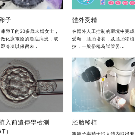
卵子
體外受精
凍卵子的30多歲未婚女士，
在體外人工控制的環境中完成
要做化療電療的癌症病患，取
受精，胚胎培養，及胚胎移植
即冷凍以保留未...
技，一般俗稱為試管嬰...
植入前遺傳學檢測
胚胎移植
GT）
將卵子與精子從人體內取出並