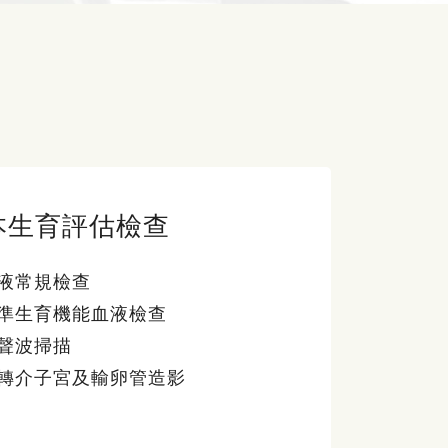
本生育評估檢查
液常規檢查
準生育機能血液檢查
聲波掃描
轉介子宮及輸卵管造影