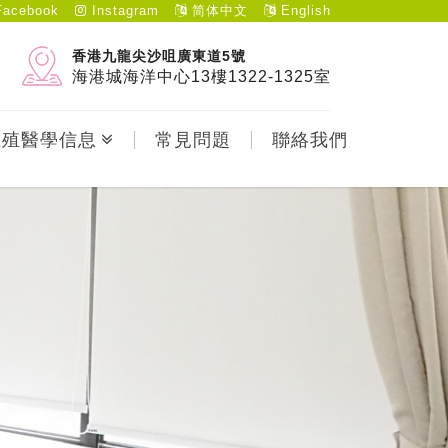
acebook
Instagram
简体中文
English
香港九龍尖沙咀廣東道5號
海港城海洋中心13樓1322-1325室
生殖醫學信息
常見問題
聯絡我們