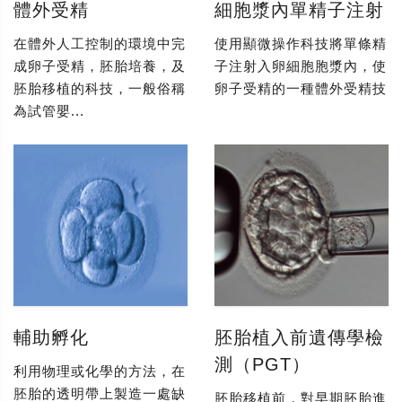
體外受精
細胞漿內單精子注射
在體外人工控制的環境中完
使用顯微操作科技將單條精
成卵子受精，胚胎培養，及
子注射入卵細胞胞漿內，使
胚胎移植的科技，一般俗稱
卵子受精的一種體外受精技
為試管嬰...
輔助孵化
胚胎植入前遺傳學檢
測（PGT）
利用物理或化學的方法，在
胚胎的透明帶上製造一處缺
胚胎移植前，對早期胚胎進