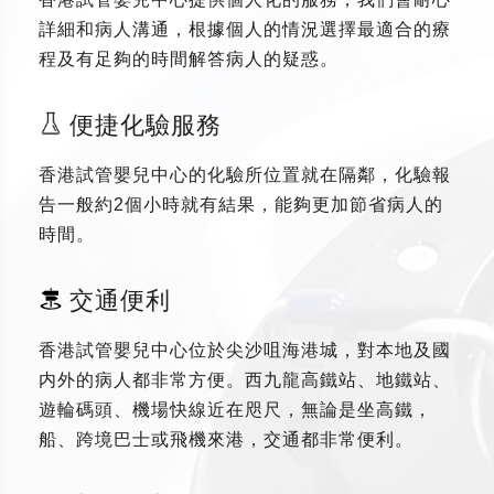
詳細和病人溝通，根據個人的情況選擇最適合的療
程及有足夠的時間解答病人的疑惑。
便捷化驗服務
香港試管嬰兒中心的化驗所位置就在隔鄰，化驗報
告一般約2個小時就有結果，能夠更加節省病人的
時間。
交通便利
香港試管嬰兒中心位於尖沙咀海港城，對本地及國
内外的病人都非常方便。西九龍高鐵站、地鐵站、
遊輪碼頭、機場快線近在咫尺，無論是坐高鐵，
船、跨境巴士或飛機來港，交通都非常便利。