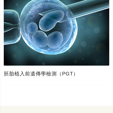
胚胎植入前遺傳學檢測（PGT）