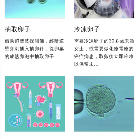
抽取卵子
冷凍卵子
借助超聲波探測儀，經陰道
需要冷凍卵子的30多歲未婚
壁穿刺插入抽卵針，從卵巢
女士，或需要做化療電療的
的成熟卵泡中抽取卵子
癌症病患，取卵後立即冷凍
以保留未...