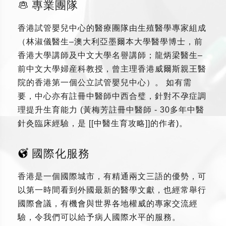
專業團隊
香港試管嬰兒中心的醫療團隊由生殖醫學專家組成
（林淑儀醫生–澳大利亞墨爾本大學醫學博士，前
香港大學講師及中文大學名譽講師；龍炳梁醫生–
前中文大學婦産科教授，曾主理香港威爾斯親王醫
院的香港第一個公立試管嬰兒中心）。 如有需
要，中心亦有註冊中醫師中西合璧，針對不孕症調
理提升生育能力 (黃梅芳註冊中醫師 - 30多年中醫
針灸臨床經驗，是 [[中醫生育攻略]]的作者)。
國際化服務
香港是一個國際城市，有精通兩文三語的優勢，可
以第一時間看到外國最新的醫學文獻，也經常舉行
國際會議，有機會與世界各地權威的專家交流經
驗，令我們可以給予病人國際水平的服務。