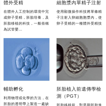
體外受精
細胞漿內單精子注射
在體外人工控制的環境中完
使用顯微操作科技將單條精
成卵子受精，胚胎培養，及
子注射入卵細胞胞漿內，使
胚胎移植的科技，一般俗稱
卵子受精的一種體外受精技
為試管嬰...
輔助孵化
胚胎植入前遺傳學檢
測（PGT）
利用物理或化學的方法，在
胚胎的透明帶上製造一處缺
胚胎移植前，對早期胚胎進