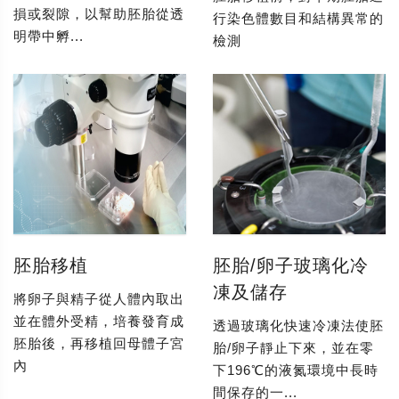
損或裂隙，以幫助胚胎從透
行染色體數目和結構異常的
明帶中孵...
檢測
胚胎移植
胚胎/卵子玻璃化冷
凍及儲存
將卵子與精子從人體內取出
並在體外受精，培養發育成
透過玻璃化快速冷凍法使胚
胚胎後，再移植回母體子宮
胎/卵子靜止下來，並在零
內
下196℃的液氮環境中長時
間保存的一...