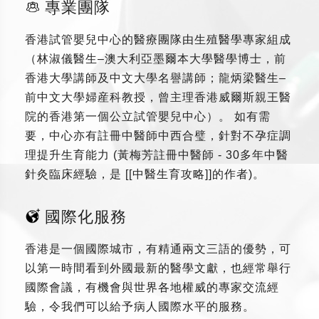
專業團隊
香港試管嬰兒中心的醫療團隊由生殖醫學專家組成
（林淑儀醫生–澳大利亞墨爾本大學醫學博士，前
香港大學講師及中文大學名譽講師；龍炳梁醫生–
前中文大學婦産科教授，曾主理香港威爾斯親王醫
院的香港第一個公立試管嬰兒中心）。 如有需
要，中心亦有註冊中醫師中西合璧，針對不孕症調
理提升生育能力 (黃梅芳註冊中醫師 - 30多年中醫
針灸臨床經驗，是 [[中醫生育攻略]]的作者)。
國際化服務
香港是一個國際城市，有精通兩文三語的優勢，可
以第一時間看到外國最新的醫學文獻，也經常舉行
國際會議，有機會與世界各地權威的專家交流經
驗，令我們可以給予病人國際水平的服務。