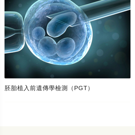
胚胎植入前遺傳學檢測（PGT）