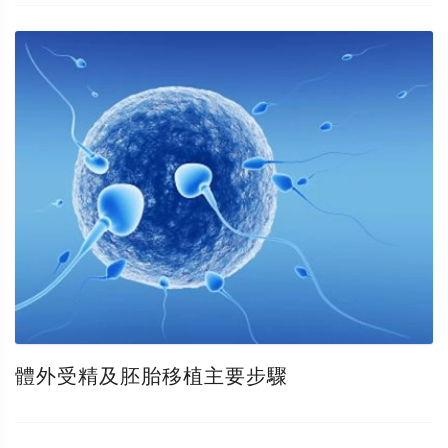
體外受精及胚胎移植主要步驟