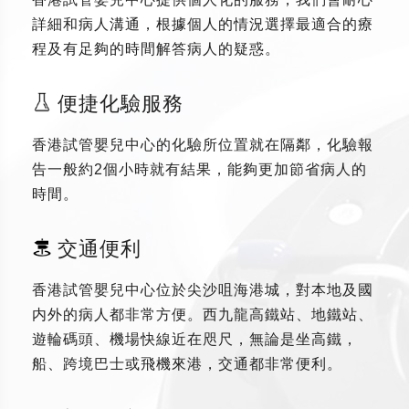
詳細和病人溝通，根據個人的情況選擇最適合的療
程及有足夠的時間解答病人的疑惑。
便捷化驗服務
香港試管嬰兒中心的化驗所位置就在隔鄰，化驗報
告一般約2個小時就有結果，能夠更加節省病人的
時間。
交通便利
香港試管嬰兒中心位於尖沙咀海港城，對本地及國
内外的病人都非常方便。西九龍高鐵站、地鐵站、
遊輪碼頭、機場快線近在咫尺，無論是坐高鐵，
船、跨境巴士或飛機來港，交通都非常便利。