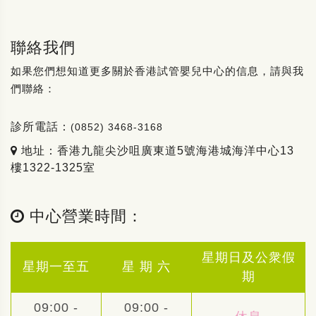
聯絡我們
如果您們想知道更多關於香港試管嬰兒中心的信息，請與我
們聯絡：
診所電話：
(0852) 3468-3168
地址：香港九龍尖沙咀廣東道5號海港城海洋中心13
樓1322-1325室
中心營業時間：
星期日及公衆假
星期一至五
星 期 六
期
09:00 -
09:00 -