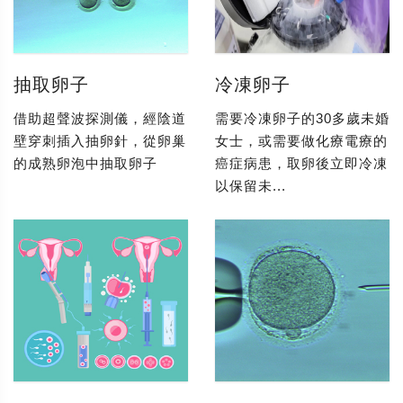
抽取卵子
冷凍卵子
借助超聲波探測儀，經陰道
需要冷凍卵子的30多歲未婚
壁穿刺插入抽卵針，從卵巢
女士，或需要做化療電療的
的成熟卵泡中抽取卵子
癌症病患，取卵後立即冷凍
以保留未...