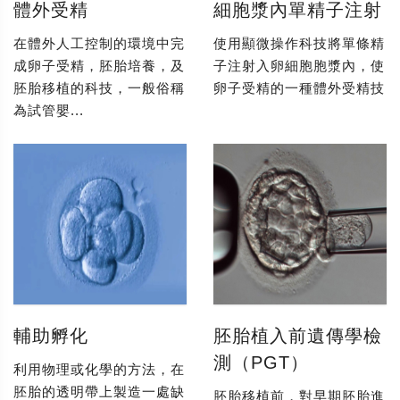
體外受精
細胞漿內單精子注射
在體外人工控制的環境中完
使用顯微操作科技將單條精
成卵子受精，胚胎培養，及
子注射入卵細胞胞漿內，使
胚胎移植的科技，一般俗稱
卵子受精的一種體外受精技
為試管嬰...
輔助孵化
胚胎植入前遺傳學檢
測（PGT）
利用物理或化學的方法，在
胚胎的透明帶上製造一處缺
胚胎移植前，對早期胚胎進