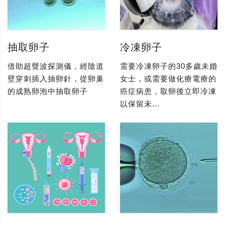
抽取卵子
冷凍卵子
借助超聲波探測儀，經陰道
需要冷凍卵子的30多歲未婚
壁穿刺插入抽卵針，從卵巢
女士，或需要做化療電療的
的成熟卵泡中抽取卵子
癌症病患，取卵後立即冷凍
以保留未...