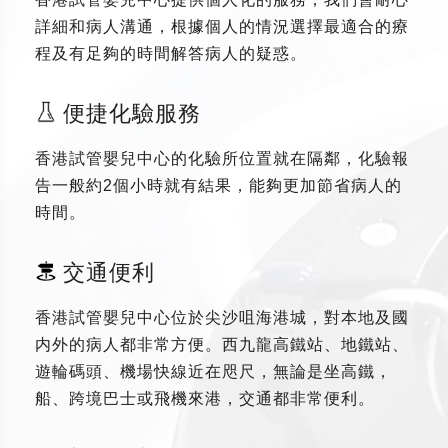
詳細和病人溝通，根據個人的情況選擇最適合的療
程及有足夠的時間解答病人的疑惑。
便捷化驗服務
香港試管嬰兒中心的化驗所位置就在隔鄰，化驗報
告一般約2個小時就有結果，能夠更加節省病人的
時間。
交通便利
香港試管嬰兒中心位於尖沙咀海港城，對本地及國
内外的病人都非常方便。西九龍高鐵站、地鐵站、
遊輪碼頭、機場快線近在咫尺，無論是坐高鐵，
船、跨境巴士或飛機來港，交通都非常便利。