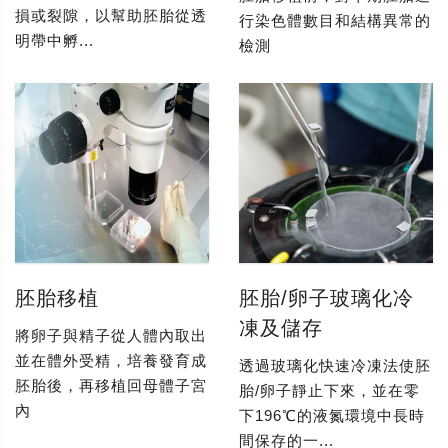
損或裂隙，以幫助胚胎從透
行染色體數目和結構異常的
明帶中孵...
檢測
胚胎移植
胚胎/卵子玻璃化冷
凍及儲存
將卵子與精子從人體內取出
並在體外受精，培養發育成
透過玻璃化快速冷凍法使胚
胚胎後，再移植回母體子宮
胎/卵子靜止下來，並在零
內
下196℃的液氮環境中長時
間保存的一...