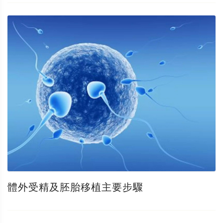
體外受精及胚胎移植主要步驟