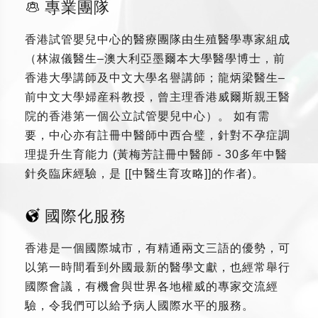
專業團隊
香港試管嬰兒中心的醫療團隊由生殖醫學專家組成
（林淑儀醫生–澳大利亞墨爾本大學醫學博士，前
香港大學講師及中文大學名譽講師；龍炳梁醫生–
前中文大學婦産科教授，曾主理香港威爾斯親王醫
院的香港第一個公立試管嬰兒中心）。 如有需
要，中心亦有註冊中醫師中西合璧，針對不孕症調
理提升生育能力 (黃梅芳註冊中醫師 - 30多年中醫
針灸臨床經驗，是 [[中醫生育攻略]]的作者)。
國際化服務
香港是一個國際城市，有精通兩文三語的優勢，可
以第一時間看到外國最新的醫學文獻，也經常舉行
國際會議，有機會與世界各地權威的專家交流經
驗，令我們可以給予病人國際水平的服務。