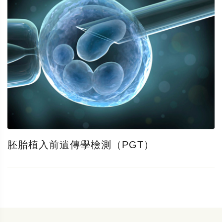
胚胎植入前遺傳學檢測（PGT）