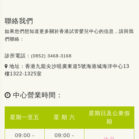
聯絡我們
如果您們想知道更多關於香港試管嬰兒中心的信息，請與我
們聯絡：
診所電話：
(0852) 3468-3168
地址：香港九龍尖沙咀廣東道5號海港城海洋中心13
樓1322-1325室
中心營業時間：
星期日及公衆假
星期一至五
星 期 六
期
09:00 -
09:00 -