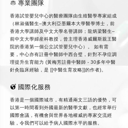
專業團隊
香港試管嬰兒中心的醫療團隊由生殖醫學專家組成
（林淑儀醫生–澳大利亞墨爾本大學醫學博士，前
香港大學講師及中文大學名譽講師；龍炳梁醫生–
前中文大學婦産科教授，曾主理香港威爾斯親王醫
院的香港第一個公立試管嬰兒中心）。 如有需
要，中心亦有註冊中醫師中西合璧，針對不孕症調
理提升生育能力 (黃梅芳註冊中醫師 - 30多年中醫
針灸臨床經驗，是 [[中醫生育攻略]]的作者)。
國際化服務
香港是一個國際城市，有精通兩文三語的優勢，可
以第一時間看到外國最新的醫學文獻，也經常舉行
國際會議，有機會與世界各地權威的專家交流經
驗，令我們可以給予病人國際水平的服務。