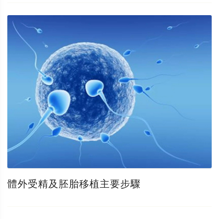
體外受精及胚胎移植主要步驟