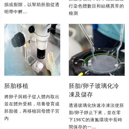
損或裂隙，以幫助胚胎從透
行染色體數目和結構異常的
明帶中孵...
檢測
胚胎移植
胚胎/卵子玻璃化冷
凍及儲存
將卵子與精子從人體內取出
並在體外受精，培養發育成
透過玻璃化快速冷凍法使胚
胚胎後，再移植回母體子宮
胎/卵子靜止下來，並在零
內
下196℃的液氮環境中長時
間保存的一...