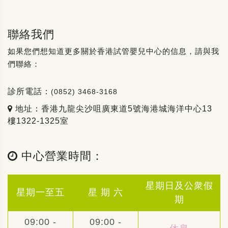
聯絡我們
如果您們想知道更多關於香港試管嬰兒中心的信息，請與我
們聯絡：
診所電話：
(0852) 3468-3168
地址：香港九龍尖沙咀廣東道5號海港城海洋中心13
樓1322-1325室
中心營業時間：
星期日及公衆假
星期一至五
星 期 六
期
09:00 -
09:00 -