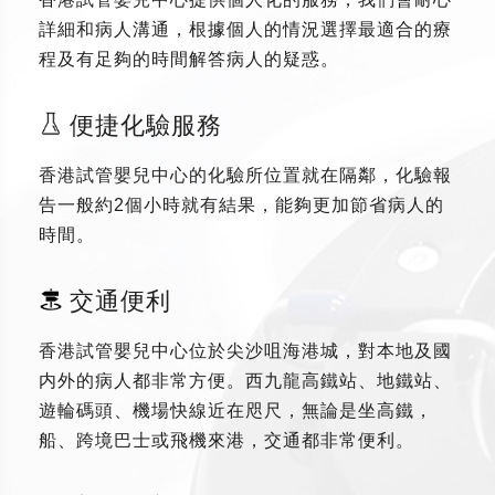
詳細和病人溝通，根據個人的情況選擇最適合的療
程及有足夠的時間解答病人的疑惑。
便捷化驗服務
香港試管嬰兒中心的化驗所位置就在隔鄰，化驗報
告一般約2個小時就有結果，能夠更加節省病人的
時間。
交通便利
香港試管嬰兒中心位於尖沙咀海港城，對本地及國
内外的病人都非常方便。西九龍高鐵站、地鐵站、
遊輪碼頭、機場快線近在咫尺，無論是坐高鐵，
船、跨境巴士或飛機來港，交通都非常便利。