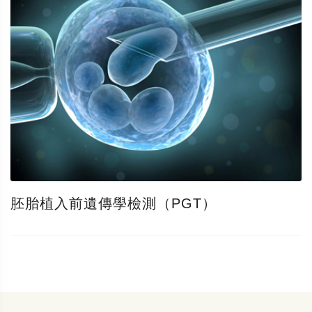
胚胎植入前遺傳學檢測（PGT）