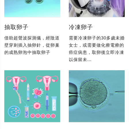
抽取卵子
冷凍卵子
借助超聲波探測儀，經陰道
需要冷凍卵子的30多歲未婚
壁穿刺插入抽卵針，從卵巢
女士，或需要做化療電療的
的成熟卵泡中抽取卵子
癌症病患，取卵後立即冷凍
以保留未...