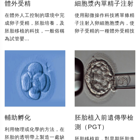
體外受精
細胞漿內單精子注射
在體外人工控制的環境中完
使用顯微操作科技將單條精
成卵子受精，胚胎培養，及
子注射入卵細胞胞漿內，使
胚胎移植的科技，一般俗稱
卵子受精的一種體外受精技
為試管嬰...
輔助孵化
胚胎植入前遺傳學檢
測（PGT）
利用物理或化學的方法，在
胚胎的透明帶上製造一處缺
胚胎移植前，對早期胚胎進