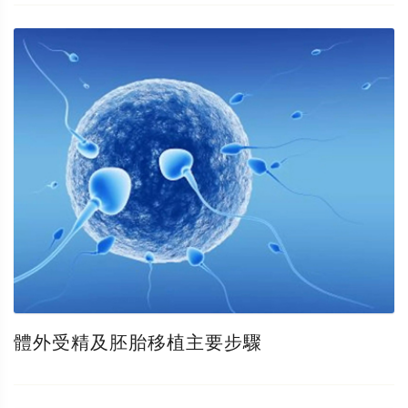
體外受精及胚胎移植主要步驟