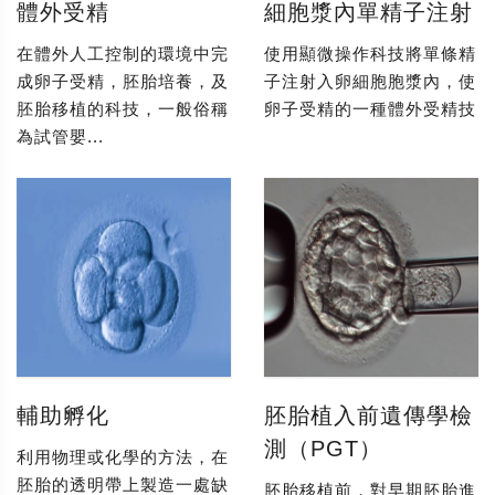
體外受精
細胞漿內單精子注射
在體外人工控制的環境中完
使用顯微操作科技將單條精
成卵子受精，胚胎培養，及
子注射入卵細胞胞漿內，使
胚胎移植的科技，一般俗稱
卵子受精的一種體外受精技
為試管嬰...
輔助孵化
胚胎植入前遺傳學檢
測（PGT）
利用物理或化學的方法，在
胚胎的透明帶上製造一處缺
胚胎移植前，對早期胚胎進