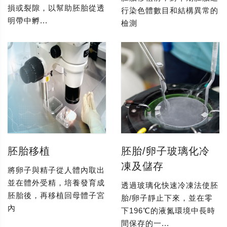
損或裂隙，以幫助胚胎從透
行染色體數目和結構異常的
明帶中孵...
檢測
胚胎移植
胚胎/卵子玻璃化冷
凍及儲存
將卵子與精子從人體內取出
並在體外受精，培養發育成
透過玻璃化快速冷凍法使胚
胚胎後，再移植回母體子宮
胎/卵子靜止下來，並在零
內
下196℃的液氮環境中長時
間保存的一...