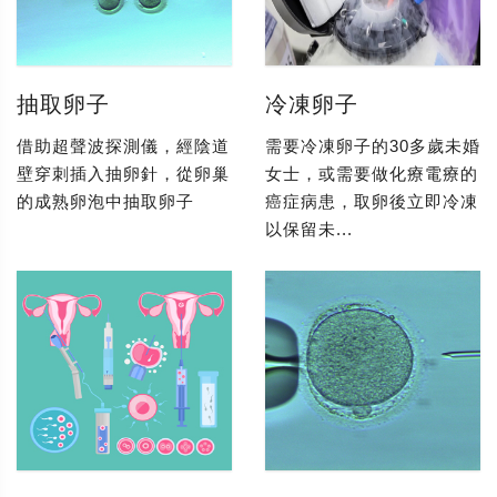
抽取卵子
冷凍卵子
借助超聲波探測儀，經陰道
需要冷凍卵子的30多歲未婚
壁穿刺插入抽卵針，從卵巢
女士，或需要做化療電療的
的成熟卵泡中抽取卵子
癌症病患，取卵後立即冷凍
以保留未...