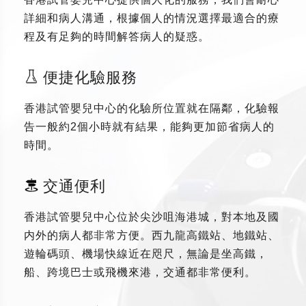
詳細和病人溝通，根據個人的情況選擇最適合的療
程及有足夠的時間解答病人的疑惑。
便捷化驗服務
香港試管嬰兒中心的化驗所位置就在隔鄰，化驗報
告一般約2個小時就有結果，能夠更加節省病人的
時間。
交通便利
香港試管嬰兒中心位於尖沙咀海港城，對本地及國
内外的病人都非常方便。西九龍高鐵站、地鐵站、
遊輪碼頭、機場快線近在咫尺，無論是坐高鐵，
船、跨境巴士或飛機來港，交通都非常便利。