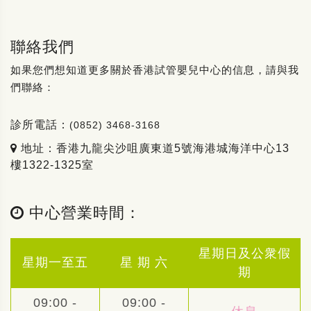
聯絡我們
如果您們想知道更多關於香港試管嬰兒中心的信息，請與我
們聯絡：
診所電話：
(0852) 3468-3168
地址：香港九龍尖沙咀廣東道5號海港城海洋中心13
樓1322-1325室
中心營業時間：
星期日及公衆假
星期一至五
星 期 六
期
09:00 -
09:00 -