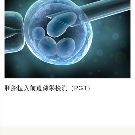
胚胎植入前遺傳學檢測（PGT）