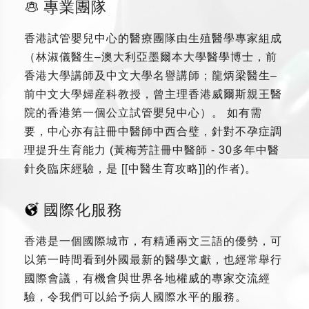
專業團隊
香港試管嬰兒中心的醫療團隊由生殖醫學專家組成
（林淑儀醫生–澳大利亞墨爾本大學醫學博士，前
香港大學講師及中文大學名譽講師；龍炳梁醫生–
前中文大學婦産科教授，曾主理香港威爾斯親王醫
院的香港第一個公立試管嬰兒中心）。 如有需
要，中心亦有註冊中醫師中西合璧，針對不孕症調
理提升生育能力 (黃梅芳註冊中醫師 - 30多年中醫
針灸臨床經驗，是 [[中醫生育攻略]]的作者)。
國際化服務
香港是一個國際城市，有精通兩文三語的優勢，可
以第一時間看到外國最新的醫學文獻，也經常舉行
國際會議，有機會與世界各地權威的專家交流經
驗，令我們可以給予病人國際水平的服務。