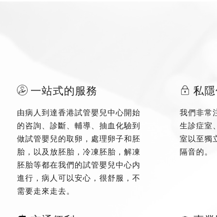
一站式的服務
私隱
由病人到達香港試管嬰兒中心開始
我們非常
的咨詢、診斷、輔導、抽血化驗到
生診症室
做試管嬰兒的取卵，處理卵子和胚
室以至獨
胎，以及放胚胎，冷凍胚胎，解凍
隔音的。
胚胎等都在我們的試管嬰兒中心内
進行，病人可以安心，很舒服，不
需要走來走去。