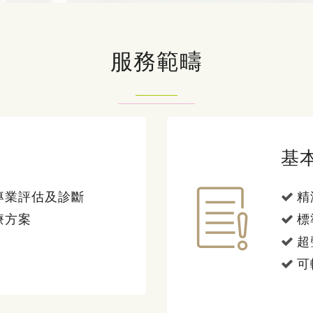
服務範疇
基
專業評估及診斷
精
療方案
標
超
可