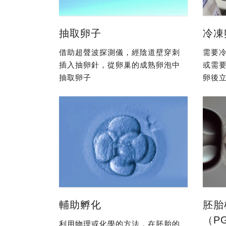
抽取卵子
冷凍
借助超聲波探測儀，經陰道壁穿刺
需要冷
插入抽卵針，從卵巢的成熟卵泡中
或需
抽取卵子
卵後立
輔助孵化
胚胎
（P
利用物理或化學的方法，在胚胎的