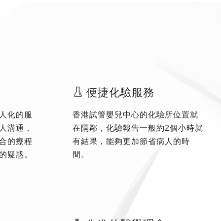
便捷化驗服務
人化的服
香港試管嬰兒中心的化驗所位置就
人溝通，
在隔鄰，化驗報告一般約2個小時就
合的療程
有結果，能夠更加節省病人的時
的疑惑。
間。