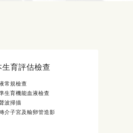
本生育評估檢查
液常規檢查
準生育機能血液檢查
聲波掃描
轉介子宮及輸卵管造影