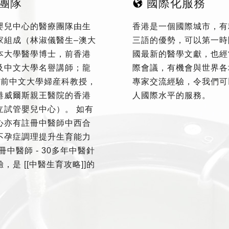
團隊
國際化服務
嬰兒中心的醫療團隊由生
香港是一個國際城市，有
家組成（林淑儀醫生–澳大
三語的優勢，可以第一時
本大學醫學博士，前香港
國最新的醫學文獻，也經
及中文大學名譽講師；龍
際會議，有機會與世界各
–前中文大學婦産科教授，
專家交流經驗，令我們可
港威爾斯親王醫院的香港
人國際水平的服務。
立試管嬰兒中心）。 如有
心亦有註冊中醫師中西合
不孕症調理提升生育能力
冊中醫師 - 30多年中醫針
，是 [[中醫生育攻略]]的