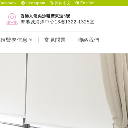
acebook
Instagram
简体中文
English
香港九龍尖沙咀廣東道5號
海港城海洋中心13樓1322-1325室
生殖醫學信息
常見問題
聯絡我們