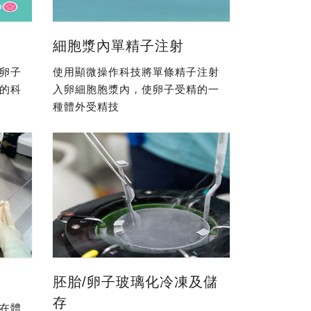
細胞漿內單精子注射
卵子
使用顯微操作科技將單條精子注射
的科
入卵細胞胞漿內，使卵子受精的一
種體外受精技
胚胎/卵子玻璃化冷凍及儲
存
在體