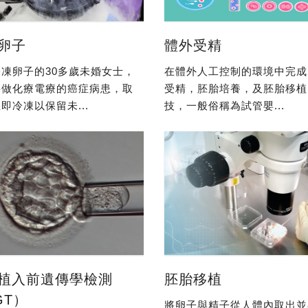
卵子
體外受精
凍卵子的30多歲未婚女士，
在體外人工控制的環境中完成
要做化療電療的癌症病患，取
受精，胚胎培養，及胚胎移植
即冷凍以保留未...
技，一般俗稱為試管嬰...
植入前遺傳學檢測
胚胎移植
GT）
將卵子與精子從人體內取出並