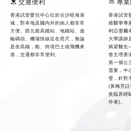
交通便利
專業
香港試管嬰兒中心位於尖沙咀海港
香港試管
城，對本地及國内外的病人都非常
殖醫學專
方便。西九龍高鐵站、地鐵站、遊
利亞墨爾
輪碼頭、機場快線近在咫尺，無論
大學講師
是坐高鐵，船、跨境巴士或飛機來
炳梁醫生
港，交通都非常便利。
曾主理香
第一個公
需要，中
璧，針對
(黃梅芳註
灸臨床經驗
作者)。