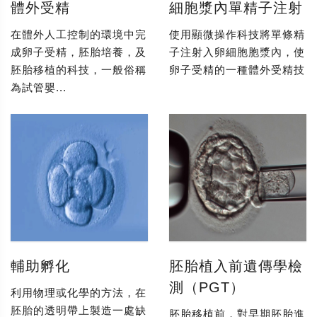
體外受精
細胞漿內單精子注射
在體外人工控制的環境中完
使用顯微操作科技將單條精
成卵子受精，胚胎培養，及
子注射入卵細胞胞漿內，使
胚胎移植的科技，一般俗稱
卵子受精的一種體外受精技
為試管嬰...
輔助孵化
胚胎植入前遺傳學檢
測（PGT）
利用物理或化學的方法，在
胚胎的透明帶上製造一處缺
胚胎移植前，對早期胚胎進