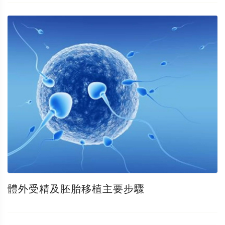
體外受精及胚胎移植主要步驟