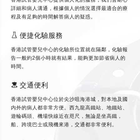
詳細和病人溝通，根據個人的情況選擇最適合的療
程及有足夠的時間解答病人的疑惑。
便捷化驗服務
香港試管嬰兒中心的化驗所位置就在隔鄰，化驗報
告一般約2個小時就有結果，能夠更加節省病人的
時間。
交通便利
香港試管嬰兒中心位於尖沙咀海港城，對本地及國
内外的病人都非常方便。西九龍高鐵站、地鐵站、
遊輪碼頭、機場快線近在咫尺，無論是坐高鐵，
船、跨境巴士或飛機來港，交通都非常便利。