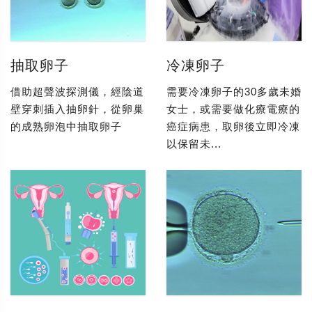
抽取卵子
冷凍卵子
借助超聲波探測儀，經陰道
需要冷凍卵子的30多歲未婚
壁穿刺插入抽卵針，從卵巢
女士，或需要做化療電療的
的成熟卵泡中抽取卵子
癌症病患，取卵後立即冷凍
以保留未...