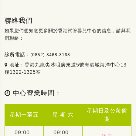
聯絡我們
如果您們想知道更多關於香港試管嬰兒中心的信息，請與我
們聯絡：
診所電話：
(0852) 3468-3168
地址：香港九龍尖沙咀廣東道5號海港城海洋中心13
樓1322-1325室
中心營業時間：
星期日及公衆假
星期一至五
星 期 六
期
09:00 -
09:00 -