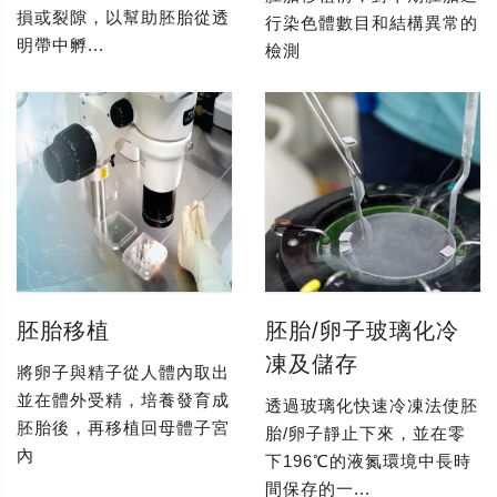
損或裂隙，以幫助胚胎從透
行染色體數目和結構異常的
明帶中孵...
檢測
胚胎移植
胚胎/卵子玻璃化冷
凍及儲存
將卵子與精子從人體內取出
並在體外受精，培養發育成
透過玻璃化快速冷凍法使胚
胚胎後，再移植回母體子宮
胎/卵子靜止下來，並在零
內
下196℃的液氮環境中長時
間保存的一...