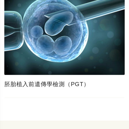
胚胎植入前遺傳學檢測（PGT）