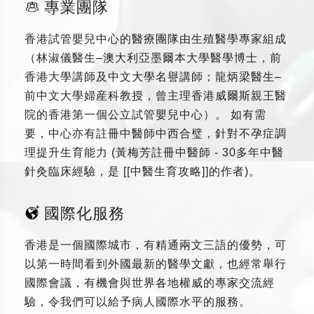
專業團隊
香港試管嬰兒中心的醫療團隊由生殖醫學專家組成
（林淑儀醫生–澳大利亞墨爾本大學醫學博士，前
香港大學講師及中文大學名譽講師；龍炳梁醫生–
前中文大學婦産科教授，曾主理香港威爾斯親王醫
院的香港第一個公立試管嬰兒中心）。 如有需
要，中心亦有註冊中醫師中西合璧，針對不孕症調
理提升生育能力 (黃梅芳註冊中醫師 - 30多年中醫
針灸臨床經驗，是 [[中醫生育攻略]]的作者)。
國際化服務
香港是一個國際城市，有精通兩文三語的優勢，可
以第一時間看到外國最新的醫學文獻，也經常舉行
國際會議，有機會與世界各地權威的專家交流經
驗，令我們可以給予病人國際水平的服務。