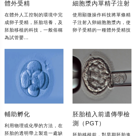
體外受精
細胞漿內單精子注射
在體外人工控制的環境中完
使用顯微操作科技將單條精
成卵子受精，胚胎培養，及
子注射入卵細胞胞漿內，使
胚胎移植的科技，一般俗稱
卵子受精的一種體外受精技
為試管嬰...
輔助孵化
胚胎植入前遺傳學檢
測（PGT）
利用物理或化學的方法，在
胚胎的透明帶上製造一處缺
胚胎移植前，對早期胚胎進