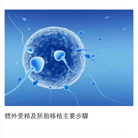
體外受精及胚胎移植主要步驟