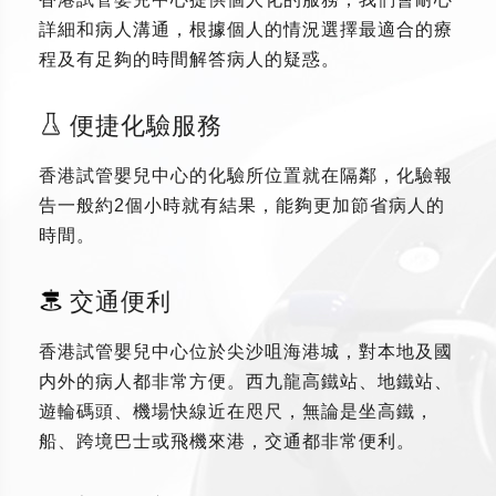
詳細和病人溝通，根據個人的情況選擇最適合的療
程及有足夠的時間解答病人的疑惑。
便捷化驗服務
香港試管嬰兒中心的化驗所位置就在隔鄰，化驗報
告一般約2個小時就有結果，能夠更加節省病人的
時間。
交通便利
香港試管嬰兒中心位於尖沙咀海港城，對本地及國
内外的病人都非常方便。西九龍高鐵站、地鐵站、
遊輪碼頭、機場快線近在咫尺，無論是坐高鐵，
船、跨境巴士或飛機來港，交通都非常便利。