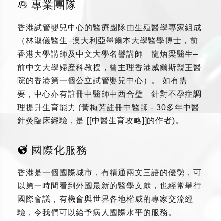
專業團隊
香港試管嬰兒中心的醫療團隊由生殖醫學專家組成
（林淑儀醫生–澳大利亞墨爾本大學醫學博士，前
香港大學講師及中文大學名譽講師；龍炳梁醫生–
前中文大學婦産科教授，曾主理香港威爾斯親王醫
院的香港第一個公立試管嬰兒中心）。 如有需
要，中心亦有註冊中醫師中西合璧，針對不孕症調
理提升生育能力 (黃梅芳註冊中醫師 - 30多年中醫
針灸臨床經驗，是 [[中醫生育攻略]]的作者)。
國際化服務
香港是一個國際城市，有精通兩文三語的優勢，可
以第一時間看到外國最新的醫學文獻，也經常舉行
國際會議，有機會與世界各地權威的專家交流經
驗，令我們可以給予病人國際水平的服務。