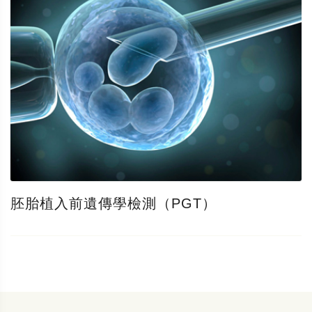
胚胎植入前遺傳學檢測（PGT）