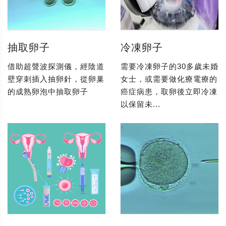
抽取卵子
冷凍卵子
借助超聲波探測儀，經陰道
需要冷凍卵子的30多歲未婚
壁穿刺插入抽卵針，從卵巢
女士，或需要做化療電療的
的成熟卵泡中抽取卵子
癌症病患，取卵後立即冷凍
以保留未...