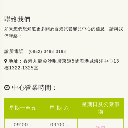
聯絡我們
如果您們想知道更多關於香港試管嬰兒中心的信息，請與我
們聯絡：
診所電話：
(0852) 3468-3168
地址：香港九龍尖沙咀廣東道5號海港城海洋中心13
樓1322-1325室
中心營業時間：
星期日及公衆假
星期一至五
星 期 六
期
09:00 -
09:00 -