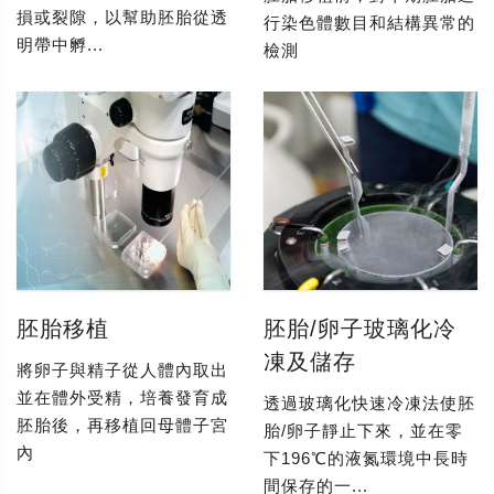
損或裂隙，以幫助胚胎從透
行染色體數目和結構異常的
明帶中孵...
檢測
胚胎移植
胚胎/卵子玻璃化冷
凍及儲存
將卵子與精子從人體內取出
並在體外受精，培養發育成
透過玻璃化快速冷凍法使胚
胚胎後，再移植回母體子宮
胎/卵子靜止下來，並在零
內
下196℃的液氮環境中長時
間保存的一...