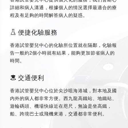
詳細和病人溝通，根據個人的情況選擇最適合的療
程及有足夠的時間解答病人的疑惑。
便捷化驗服務
香港試管嬰兒中心的化驗所位置就在隔鄰，化驗報
告一般約2個小時就有結果，能夠更加節省病人的
時間。
交通便利
香港試管嬰兒中心位於尖沙咀海港城，對本地及國
内外的病人都非常方便。西九龍高鐵站、地鐵站、
遊輪碼頭、機場快線近在咫尺，無論是坐高鐵，
船、跨境巴士或飛機來港，交通都非常便利。