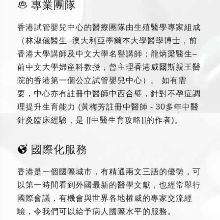
專業團隊
香港試管嬰兒中心的醫療團隊由生殖醫學專家組成
（林淑儀醫生–澳大利亞墨爾本大學醫學博士，前
香港大學講師及中文大學名譽講師；龍炳梁醫生–
前中文大學婦産科教授，曾主理香港威爾斯親王醫
院的香港第一個公立試管嬰兒中心）。 如有需
要，中心亦有註冊中醫師中西合璧，針對不孕症調
理提升生育能力 (黃梅芳註冊中醫師 - 30多年中醫
針灸臨床經驗，是 [[中醫生育攻略]]的作者)。
國際化服務
香港是一個國際城市，有精通兩文三語的優勢，可
以第一時間看到外國最新的醫學文獻，也經常舉行
國際會議，有機會與世界各地權威的專家交流經
驗，令我們可以給予病人國際水平的服務。