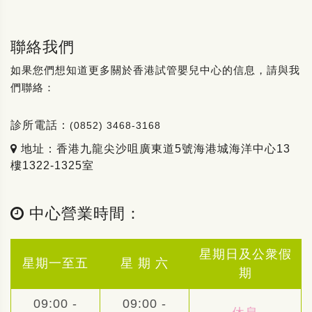
聯絡我們
如果您們想知道更多關於香港試管嬰兒中心的信息，請與我
們聯絡：
診所電話：
(0852) 3468-3168
地址：香港九龍尖沙咀廣東道5號海港城海洋中心13
樓1322-1325室
中心營業時間：
星期日及公衆假
星期一至五
星 期 六
期
09:00 -
09:00 -