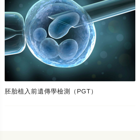
胚胎植入前遺傳學檢測（PGT）