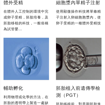
體外受精
細胞漿內單精子注射
在體外人工控制的環境中完
使用顯微操作科技將單條精
成卵子受精，胚胎培養，及
子注射入卵細胞胞漿內，使
胚胎移植的科技，一般俗稱
卵子受精的一種體外受精技
為試管嬰...
輔助孵化
胚胎植入前遺傳學檢
測（PGT）
利用物理或化學的方法，在
胚胎的透明帶上製造一處缺
胚胎移植前，對早期胚胎進