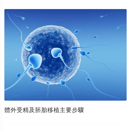
體外受精及胚胎移植主要步驟