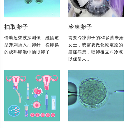
抽取卵子
冷凍卵子
借助超聲波探測儀，經陰道
需要冷凍卵子的30多歲未婚
壁穿刺插入抽卵針，從卵巢
女士，或需要做化療電療的
的成熟卵泡中抽取卵子
癌症病患，取卵後立即冷凍
以保留未...