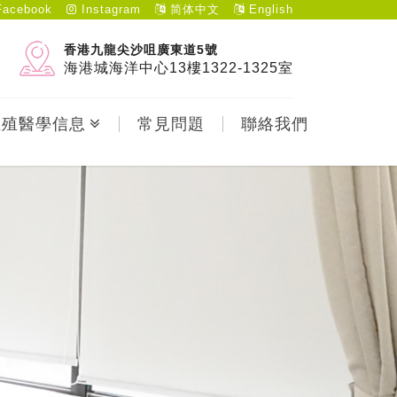
acebook
Instagram
简体中文
English
香港九龍尖沙咀廣東道5號
海港城海洋中心13樓1322-1325室
生殖醫學信息
常見問題
聯絡我們