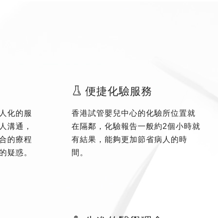
便捷化驗服務
人化的服
香港試管嬰兒中心的化驗所位置就
人溝通，
在隔鄰，化驗報告一般約2個小時就
合的療程
有結果，能夠更加節省病人的時
的疑惑。
間。