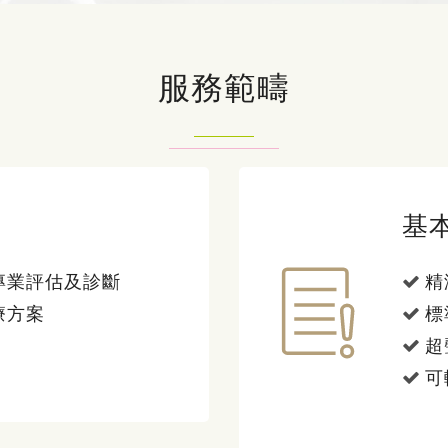
服務範疇
基
專業評估及診斷
精
療方案
標
超
可