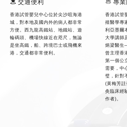
交通便利
專業
香港試管嬰兒中心位於尖沙咀海港
香港試管
城，對本地及國内外的病人都非常
殖醫學專
方便。西九龍高鐵站、地鐵站、遊
利亞墨爾
輪碼頭、機場快線近在咫尺，無論
大學講師
是坐高鐵，船、跨境巴士或飛機來
炳梁醫生
港，交通都非常便利。
曾主理香
第一個公
需要，中
璧，針對
(黃梅芳註
灸臨床經驗
作者)。