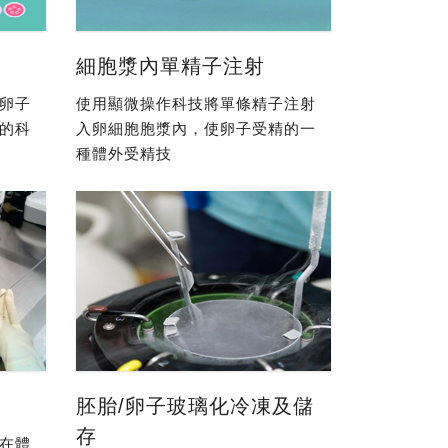
細胞漿內單精子注射
卵子
使用顯微操作科技將單條精子注射
的科
入卵細胞胞漿內，使卵子受精的一
種體外受精技
胚胎/卵子玻璃化冷凍及儲
存
在體