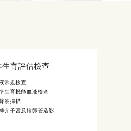
本生育評估檢查
液常規檢查
準生育機能血液檢查
聲波掃描
轉介子宮及輸卵管造影