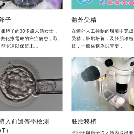
卵子
體外受精
凍卵子的30多歲未婚女士，
在體外人工控制的環境中完成
要做化療電療的癌症病患，取
受精，胚胎培養，及胚胎移植
即冷凍以保留未...
技，一般俗稱為試管嬰...
植入前遺傳學檢測
胚胎移植
GT）
將卵子與精子從人體內取出並