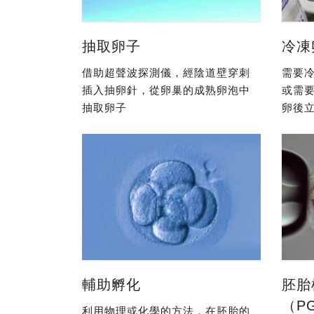
抽取卵子
冷凍
借助超聲波探測儀，經陰道壁穿刺
需要冷
插入抽卵針，從卵巢的成熟卵泡中
或需
抽取卵子
卵後立
輔助孵化
胚胎
（P
利用物理或化學的方法，在胚胎的