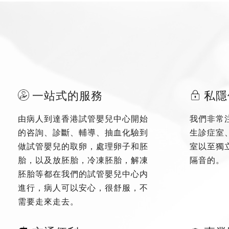
一站式的服務
私隱
由病人到達香港試管嬰兒中心開始
我們非常
的咨詢、診斷、輔導、抽血化驗到
生診症室
做試管嬰兒的取卵，處理卵子和胚
室以至獨
胎，以及放胚胎，冷凍胚胎，解凍
隔音的。
胚胎等都在我們的試管嬰兒中心内
進行，病人可以安心，很舒服，不
需要走來走去。