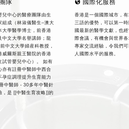
團隊
國際化服務
嬰兒中心的醫療團隊由生
香港是一個國際城市，有
家組成（林淑儀醫生–澳大
三語的優勢，可以第一時
本大學醫學博士，前香港
國最新的醫學文獻，也經
及中文大學名譽講師；龍
際會議，有機會與世界各
–前中文大學婦産科教授，
專家交流經驗，令我們可
港威爾斯親王醫院的香港
人國際水平的服務。
立試管嬰兒中心）。 如有
心亦有註冊中醫師中西合
不孕症調理提升生育能力
冊中醫師 - 30多年中醫針
，是 [[中醫生育攻略]]的