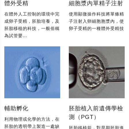
體外受精
細胞漿內單精子注射
在體外人工控制的環境中完
使用顯微操作科技將單條精
成卵子受精，胚胎培養，及
子注射入卵細胞胞漿內，使
胚胎移植的科技，一般俗稱
卵子受精的一種體外受精技
為試管嬰...
輔助孵化
胚胎植入前遺傳學檢
測（PGT）
利用物理或化學的方法，在
胚胎的透明帶上製造一處缺
胚胎移植前，對早期胚胎進