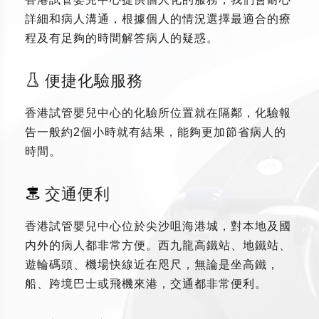
詳細和病人溝通，根據個人的情況選擇最適合的療
程及有足夠的時間解答病人的疑惑。
便捷化驗服務
香港試管嬰兒中心的化驗所位置就在隔鄰，化驗報
告一般約2個小時就有結果，能夠更加節省病人的
時間。
交通便利
香港試管嬰兒中心位於尖沙咀海港城，對本地及國
内外的病人都非常方便。西九龍高鐵站、地鐵站、
遊輪碼頭、機場快線近在咫尺，無論是坐高鐵，
船、跨境巴士或飛機來港，交通都非常便利。