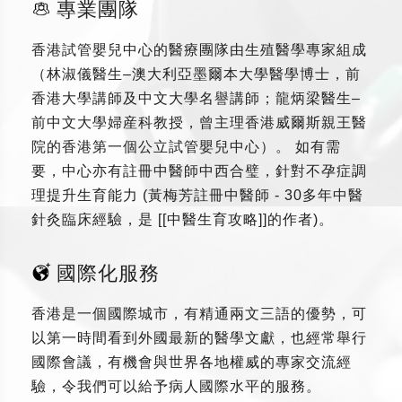
專業團隊
香港試管嬰兒中心的醫療團隊由生殖醫學專家組成
（林淑儀醫生–澳大利亞墨爾本大學醫學博士，前
香港大學講師及中文大學名譽講師；龍炳梁醫生–
前中文大學婦産科教授，曾主理香港威爾斯親王醫
院的香港第一個公立試管嬰兒中心）。 如有需
要，中心亦有註冊中醫師中西合璧，針對不孕症調
理提升生育能力 (黃梅芳註冊中醫師 - 30多年中醫
針灸臨床經驗，是 [[中醫生育攻略]]的作者)。
國際化服務
香港是一個國際城市，有精通兩文三語的優勢，可
以第一時間看到外國最新的醫學文獻，也經常舉行
國際會議，有機會與世界各地權威的專家交流經
驗，令我們可以給予病人國際水平的服務。