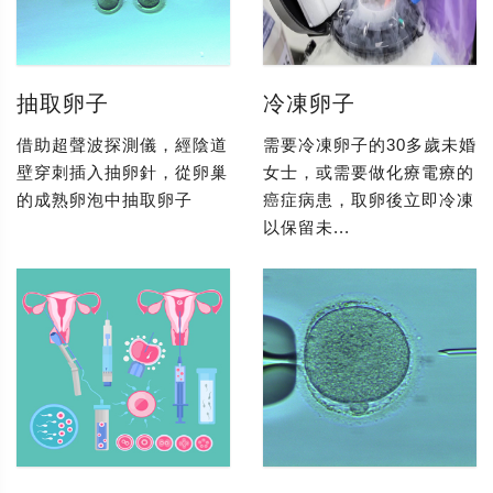
抽取卵子
冷凍卵子
借助超聲波探測儀，經陰道
需要冷凍卵子的30多歲未婚
壁穿刺插入抽卵針，從卵巢
女士，或需要做化療電療的
的成熟卵泡中抽取卵子
癌症病患，取卵後立即冷凍
以保留未...