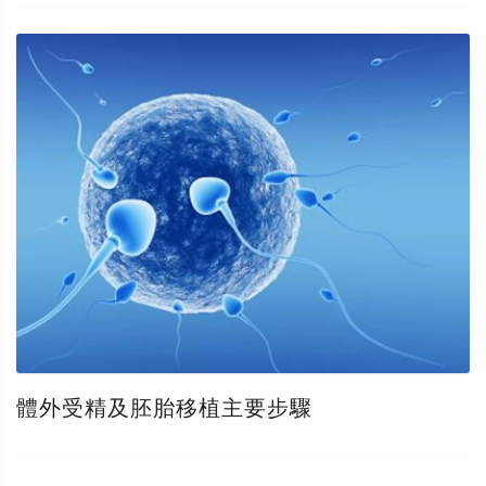
體外受精及胚胎移植主要步驟