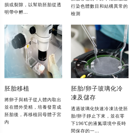
損或裂隙，以幫助胚胎從透
行染色體數目和結構異常的
明帶中孵...
檢測
胚胎移植
胚胎/卵子玻璃化冷
凍及儲存
將卵子與精子從人體內取出
並在體外受精，培養發育成
透過玻璃化快速冷凍法使胚
胚胎後，再移植回母體子宮
胎/卵子靜止下來，並在零
內
下196℃的液氮環境中長時
間保存的一...