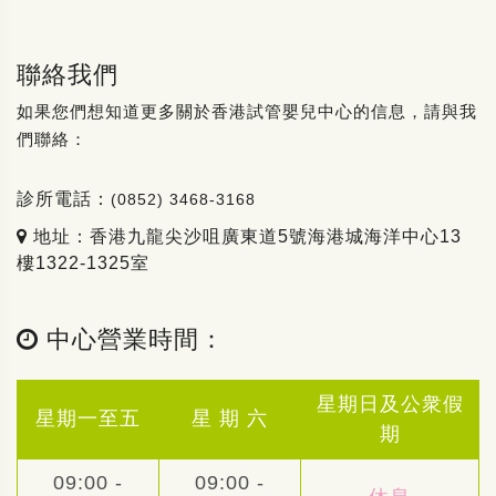
聯絡我們
如果您們想知道更多關於香港試管嬰兒中心的信息，請與我
們聯絡：
診所電話：
(0852) 3468-3168
地址：香港九龍尖沙咀廣東道5號海港城海洋中心13
樓1322-1325室
中心營業時間：
星期日及公衆假
星期一至五
星 期 六
期
09:00 -
09:00 -