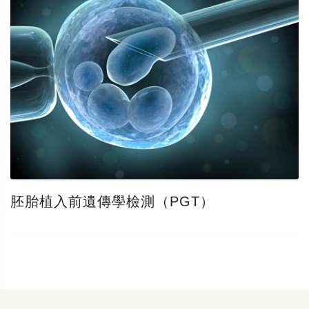
胚胎植入前遺傳學檢測（PGT）