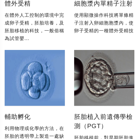
體外受精
細胞漿內單精子注射
在體外人工控制的環境中完
使用顯微操作科技將單條精
成卵子受精，胚胎培養，及
子注射入卵細胞胞漿內，使
胚胎移植的科技，一般俗稱
卵子受精的一種體外受精技
為試管嬰...
輔助孵化
胚胎植入前遺傳學檢
測（PGT）
利用物理或化學的方法，在
胚胎的透明帶上製造一處缺
胚胎移植前，對早期胚胎進