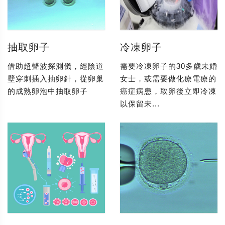
抽取卵子
冷凍卵子
借助超聲波探測儀，經陰道
需要冷凍卵子的30多歲未婚
壁穿刺插入抽卵針，從卵巢
女士，或需要做化療電療的
的成熟卵泡中抽取卵子
癌症病患，取卵後立即冷凍
以保留未...