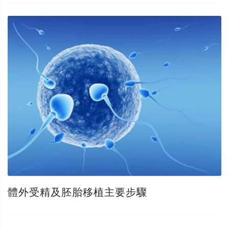
體外受精及胚胎移植主要步驟