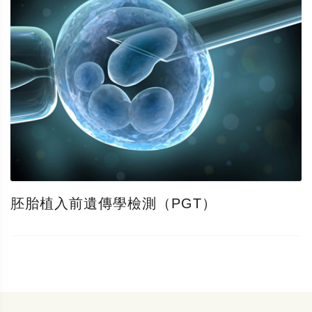
胚胎植入前遺傳學檢測（PGT）