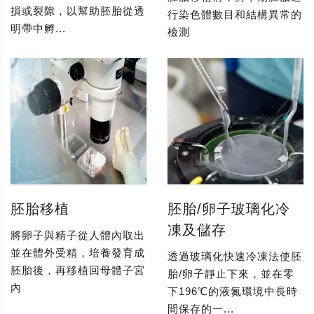
損或裂隙，以幫助胚胎從透
行染色體數目和結構異常的
明帶中孵...
檢測
胚胎移植
胚胎/卵子玻璃化冷
凍及儲存
將卵子與精子從人體內取出
並在體外受精，培養發育成
透過玻璃化快速冷凍法使胚
胚胎後，再移植回母體子宮
胎/卵子靜止下來，並在零
內
下196℃的液氮環境中長時
間保存的一...