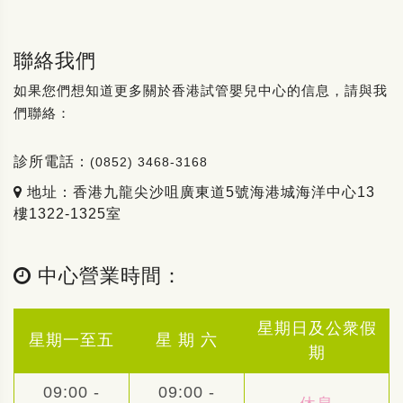
聯絡我們
如果您們想知道更多關於香港試管嬰兒中心的信息，請與我
們聯絡：
診所電話：
(0852) 3468-3168
地址：香港九龍尖沙咀廣東道5號海港城海洋中心13
樓1322-1325室
中心營業時間：
星期日及公衆假
星期一至五
星 期 六
期
09:00 -
09:00 -