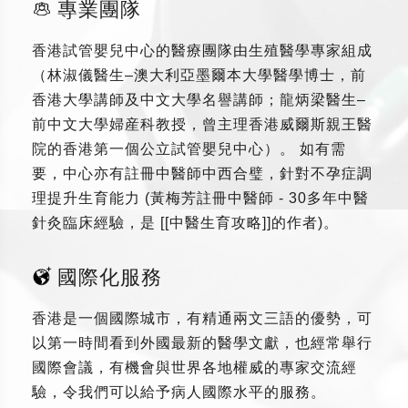
專業團隊
香港試管嬰兒中心的醫療團隊由生殖醫學專家組成
（林淑儀醫生–澳大利亞墨爾本大學醫學博士，前
香港大學講師及中文大學名譽講師；龍炳梁醫生–
前中文大學婦産科教授，曾主理香港威爾斯親王醫
院的香港第一個公立試管嬰兒中心）。 如有需
要，中心亦有註冊中醫師中西合璧，針對不孕症調
理提升生育能力 (黃梅芳註冊中醫師 - 30多年中醫
針灸臨床經驗，是 [[中醫生育攻略]]的作者)。
國際化服務
香港是一個國際城市，有精通兩文三語的優勢，可
以第一時間看到外國最新的醫學文獻，也經常舉行
國際會議，有機會與世界各地權威的專家交流經
驗，令我們可以給予病人國際水平的服務。