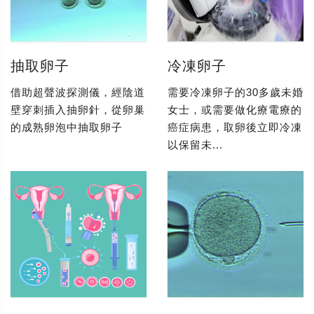
抽取卵子
冷凍卵子
借助超聲波探測儀，經陰道
需要冷凍卵子的30多歲未婚
壁穿刺插入抽卵針，從卵巢
女士，或需要做化療電療的
的成熟卵泡中抽取卵子
癌症病患，取卵後立即冷凍
以保留未...