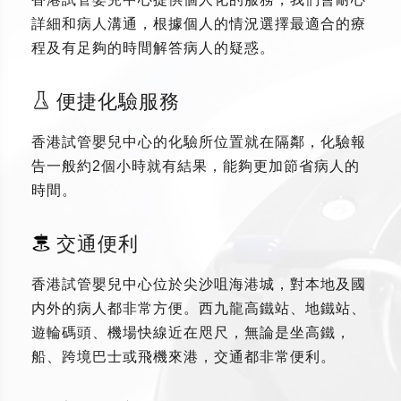
詳細和病人溝通，根據個人的情況選擇最適合的療
程及有足夠的時間解答病人的疑惑。
便捷化驗服務
香港試管嬰兒中心的化驗所位置就在隔鄰，化驗報
告一般約2個小時就有結果，能夠更加節省病人的
時間。
交通便利
香港試管嬰兒中心位於尖沙咀海港城，對本地及國
内外的病人都非常方便。西九龍高鐵站、地鐵站、
遊輪碼頭、機場快線近在咫尺，無論是坐高鐵，
船、跨境巴士或飛機來港，交通都非常便利。