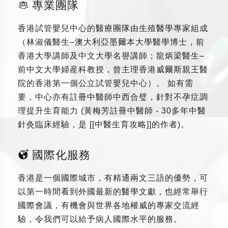
專業團隊
香港試管嬰兒中心的醫療團隊由生殖醫學專家組成
（林淑儀醫生–澳大利亞墨爾本大學醫學博士，前
香港大學講師及中文大學名譽講師；龍炳梁醫生–
前中文大學婦産科教授，曾主理香港威爾斯親王醫
院的香港第一個公立試管嬰兒中心）。 如有需
要，中心亦有註冊中醫師中西合璧，針對不孕症調
理提升生育能力 (黃梅芳註冊中醫師 - 30多年中醫
針灸臨床經驗，是 [[中醫生育攻略]]的作者)。
國際化服務
香港是一個國際城市，有精通兩文三語的優勢，可
以第一時間看到外國最新的醫學文獻，也經常舉行
國際會議，有機會與世界各地權威的專家交流經
驗，令我們可以給予病人國際水平的服務。