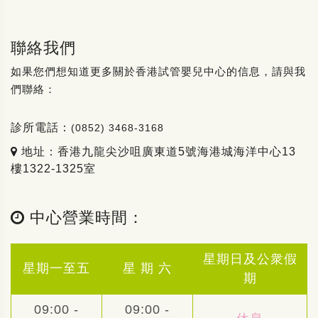
聯絡我們
如果您們想知道更多關於香港試管嬰兒中心的信息，請與我
們聯絡：
診所電話：
(0852) 3468-3168
地址：香港九龍尖沙咀廣東道5號海港城海洋中心13
樓1322-1325室
中心營業時間：
星期日及公衆假
星期一至五
星 期 六
期
09:00 -
09:00 -