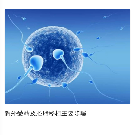
體外受精及胚胎移植主要步驟