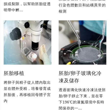
損或裂隙，以幫助胚胎從透
行染色體數目和結構異常的
明帶中孵...
檢測
胚胎移植
胚胎/卵子玻璃化冷
凍及儲存
將卵子與精子從人體內取出
並在體外受精，培養發育成
透過玻璃化快速冷凍法使胚
胚胎後，再移植回母體子宮
胎/卵子靜止下來，並在零
內
下196℃的液氮環境中長時
間保存的一...