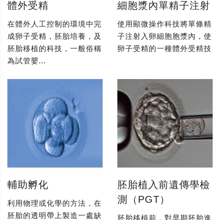
體外受精
細胞漿內單精子注射
在體外人工控制的環境中完
使用顯微操作科技將單條精
成卵子受精，胚胎培養，及
子注射入卵細胞胞漿內，使
胚胎移植的科技，一般俗稱
卵子受精的一種體外受精技
為試管嬰...
輔助孵化
胚胎植入前遺傳學檢
測（PGT）
利用物理或化學的方法，在
胚胎的透明帶上製造一處缺
胚胎移植前，對早期胚胎進