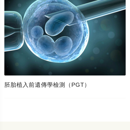
胚胎植入前遺傳學檢測（PGT）