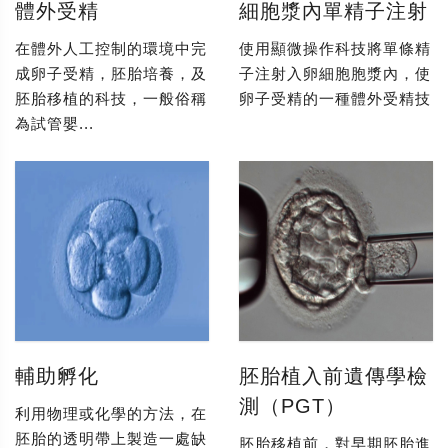
體外受精
細胞漿內單精子注射
在體外人工控制的環境中完
使用顯微操作科技將單條精
成卵子受精，胚胎培養，及
子注射入卵細胞胞漿內，使
胚胎移植的科技，一般俗稱
卵子受精的一種體外受精技
為試管嬰...
輔助孵化
胚胎植入前遺傳學檢
測（PGT）
利用物理或化學的方法，在
胚胎的透明帶上製造一處缺
胚胎移植前，對早期胚胎進