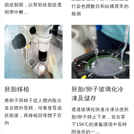
損或裂隙，以幫助胚胎從透
行染色體數目和結構異常的
明帶中孵...
檢測
胚胎移植
胚胎/卵子玻璃化冷
凍及儲存
將卵子與精子從人體內取出
並在體外受精，培養發育成
透過玻璃化快速冷凍法使胚
胚胎後，再移植回母體子宮
胎/卵子靜止下來，並在零
內
下196℃的液氮環境中長時
間保存的一...