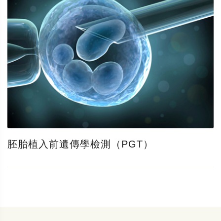
胚胎植入前遺傳學檢測（PGT）