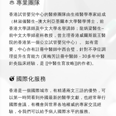
專業團隊
香港試管嬰兒中心的醫療團隊由生殖醫學專家組成
（林淑儀醫生–澳大利亞墨爾本大學醫學博士，前
香港大學講師及中文大學名譽講師；龍炳梁醫生–
前中文大學婦産科教授，曾主理香港威爾斯親王醫
院的香港第一個公立試管嬰兒中心）。 如有需
要，中心亦有註冊中醫師中西合璧，針對不孕症調
理提升生育能力 (黃梅芳註冊中醫師 - 30多年中醫
針灸臨床經驗，是 [[中醫生育攻略]]的作者)。
國際化服務
香港是一個國際城市，有精通兩文三語的優勢，可
以第一時間看到外國最新的醫學文獻，也經常舉行
國際會議，有機會與世界各地權威的專家交流經
驗，令我們可以給予病人國際水平的服務。