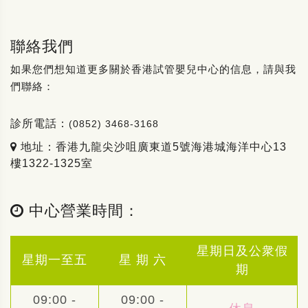
聯絡我們
如果您們想知道更多關於香港試管嬰兒中心的信息，請與我
們聯絡：
診所電話：
(0852) 3468-3168
地址：香港九龍尖沙咀廣東道5號海港城海洋中心13
樓1322-1325室
中心營業時間：
星期日及公衆假
星期一至五
星 期 六
期
09:00 -
09:00 -