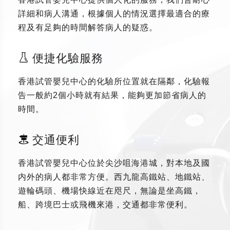
詳細和病人溝通，根據個人的情況選擇最適合的療
程及有足夠的時間解答病人的疑惑。
便捷化驗服務
香港試管嬰兒中心的化驗所位置就在隔鄰，化驗報
告一般約2個小時就有結果，能夠更加節省病人的
時間。
交通便利
香港試管嬰兒中心位於尖沙咀海港城，對本地及國
内外的病人都非常方便。西九龍高鐵站、地鐵站、
遊輪碼頭、機場快線近在咫尺，無論是坐高鐵，
船、跨境巴士或飛機來港，交通都非常便利。