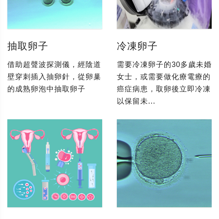
抽取卵子
冷凍卵子
借助超聲波探測儀，經陰道
需要冷凍卵子的30多歲未婚
壁穿刺插入抽卵針，從卵巢
女士，或需要做化療電療的
的成熟卵泡中抽取卵子
癌症病患，取卵後立即冷凍
以保留未...