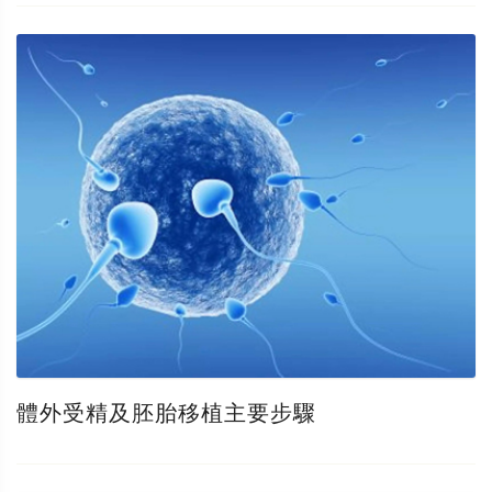
體外受精及胚胎移植主要步驟