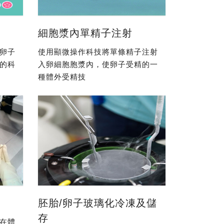
細胞漿內單精子注射
卵子
使用顯微操作科技將單條精子注射
的科
入卵細胞胞漿內，使卵子受精的一
種體外受精技
胚胎/卵子玻璃化冷凍及儲
存
在體