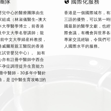
團隊
國際化服務
嬰兒中心的醫療團隊由生
香港是一個國際城市，有
家組成（林淑儀醫生–澳大
三語的優勢，可以第一時
本大學醫學博士，前香港
國最新的醫學文獻，也經
及中文大學名譽講師；龍
際會議，有機會與世界各
–前中文大學婦産科教授，
專家交流經驗，令我們可
港威爾斯親王醫院的香港
人國際水平的服務。
立試管嬰兒中心）。 如有
心亦有註冊中醫師中西合
不孕症調理提升生育能力
冊中醫師 - 30多年中醫針
，是 [[中醫生育攻略]]的