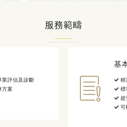
服務範疇
基
專業評估及診斷
精
療方案
標
超
可