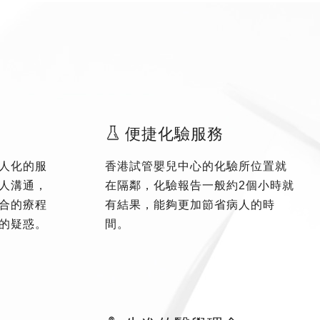
便捷化驗服務
人化的服
香港試管嬰兒中心的化驗所位置就
人溝通，
在隔鄰，化驗報告一般約2個小時就
合的療程
有結果，能夠更加節省病人的時
的疑惑。
間。