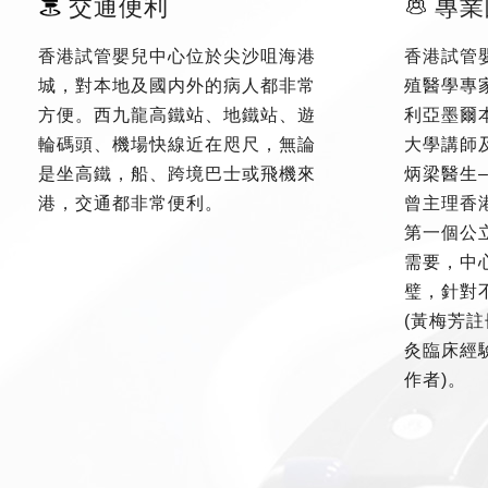
交通便利
專業
香港試管嬰兒中心位於尖沙咀海港
香港試管
城，對本地及國内外的病人都非常
殖醫學專
方便。西九龍高鐵站、地鐵站、遊
利亞墨爾
輪碼頭、機場快線近在咫尺，無論
大學講師
是坐高鐵，船、跨境巴士或飛機來
炳梁醫生
港，交通都非常便利。
曾主理香
第一個公
需要，中
璧，針對
(黃梅芳註
灸臨床經驗
作者)。