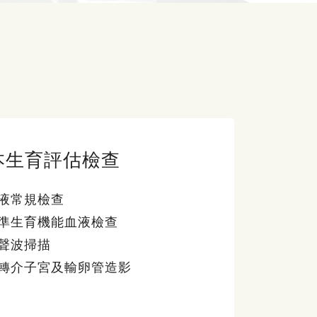
本生育評估檢查
液常規檢查
準生育機能血液檢查
聲波掃描
轉介子宮及輸卵管造影