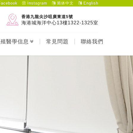
acebook
Instagram
简体中文
English
香港九龍尖沙咀廣東道5號
海港城海洋中心13樓1322-1325室
生殖醫學信息
常見問題
聯絡我們