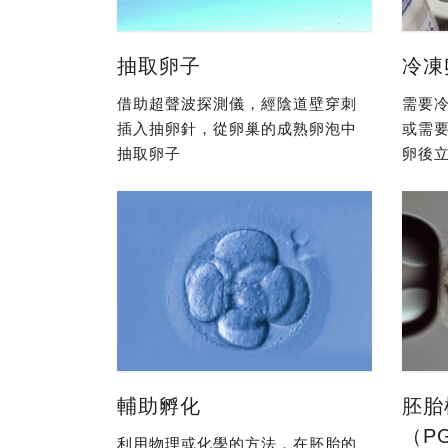
抽取卵子
冷凍
借助超聲波探測儀，經陰道壁穿刺
需要冷
插入抽卵針，從卵巢的成熟卵泡中
或需
抽取卵子
卵後立
輔助孵化
胚胎
（P
利用物理或化學的方法，在胚胎的