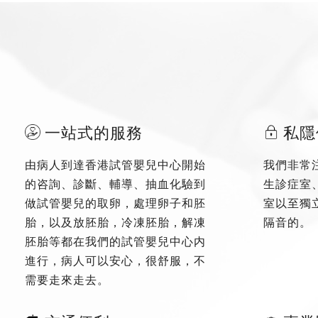
一站式的服務
私隱
由病人到達香港試管嬰兒中心開始
我們非常
的咨詢、診斷、輔導、抽血化驗到
生診症室
做試管嬰兒的取卵，處理卵子和胚
室以至獨
胎，以及放胚胎，冷凍胚胎，解凍
隔音的。
胚胎等都在我們的試管嬰兒中心内
進行，病人可以安心，很舒服，不
需要走來走去。