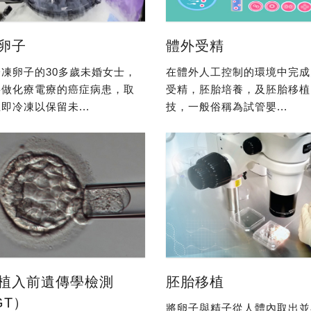
卵子
體外受精
凍卵子的30多歲未婚女士，
在體外人工控制的環境中完成
要做化療電療的癌症病患，取
受精，胚胎培養，及胚胎移植
即冷凍以保留未...
技，一般俗稱為試管嬰...
植入前遺傳學檢測
胚胎移植
GT）
將卵子與精子從人體內取出並