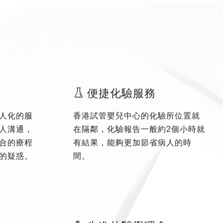
便捷化驗服務
人化的服
香港試管嬰兒中心的化驗所位置就
人溝通，
在隔鄰，化驗報告一般約2個小時就
合的療程
有結果，能夠更加節省病人的時
的疑惑。
間。