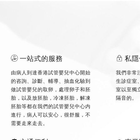
一站式的服務
私隱
由病人到達香港試管嬰兒中心開始
我們非常
的咨詢、診斷、輔導、抽血化驗到
生診症室
做試管嬰兒的取卵，處理卵子和胚
室以至獨
胎，以及放胚胎，冷凍胚胎，解凍
隔音的。
胚胎等都在我們的試管嬰兒中心内
進行，病人可以安心，很舒服，不
需要走來走去。