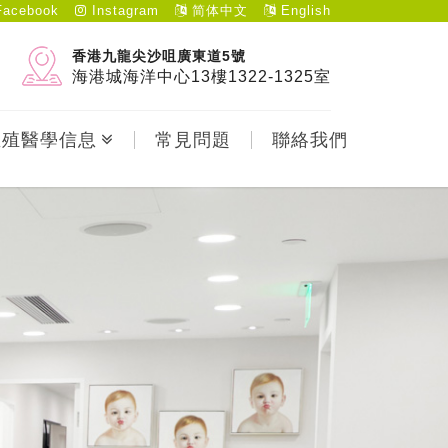
acebook
Instagram
简体中文
English
香港九龍尖沙咀廣東道5號
海港城海洋中心13樓1322-1325室
生殖醫學信息
常見問題
聯絡我們