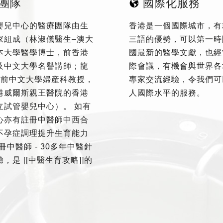
團隊
國際化服務
嬰兒中心的醫療團隊由生
香港是一個國際城市，有
家組成（林淑儀醫生–澳大
三語的優勢，可以第一時
本大學醫學博士，前香港
國最新的醫學文獻，也經
及中文大學名譽講師；龍
際會議，有機會與世界各
–前中文大學婦産科教授，
專家交流經驗，令我們可
港威爾斯親王醫院的香港
人國際水平的服務。
立試管嬰兒中心）。 如有
心亦有註冊中醫師中西合
不孕症調理提升生育能力
冊中醫師 - 30多年中醫針
，是 [[中醫生育攻略]]的