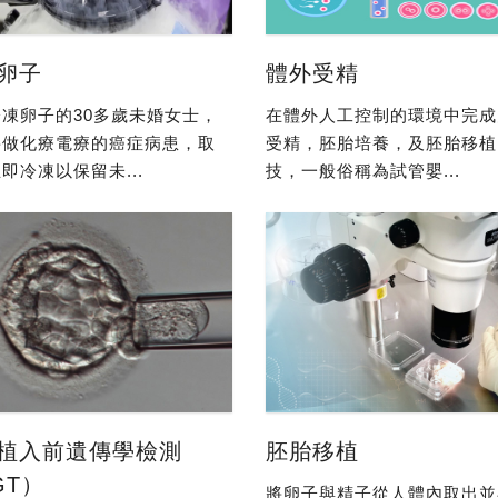
卵子
體外受精
凍卵子的30多歲未婚女士，
在體外人工控制的環境中完成
要做化療電療的癌症病患，取
受精，胚胎培養，及胚胎移植
即冷凍以保留未...
技，一般俗稱為試管嬰...
植入前遺傳學檢測
胚胎移植
GT）
將卵子與精子從人體內取出並