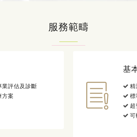
服務範疇
基
專業評估及診斷
精
療方案
標
超
可