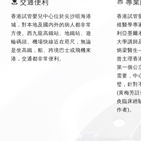
交通便利
專業
香港試管嬰兒中心位於尖沙咀海港
香港試管
城，對本地及國内外的病人都非常
殖醫學專
方便。西九龍高鐵站、地鐵站、遊
利亞墨爾
輪碼頭、機場快線近在咫尺，無論
大學講師
是坐高鐵，船、跨境巴士或飛機來
炳梁醫生
港，交通都非常便利。
曾主理香
第一個公
需要，中
璧，針對
(黃梅芳註
灸臨床經驗
作者)。