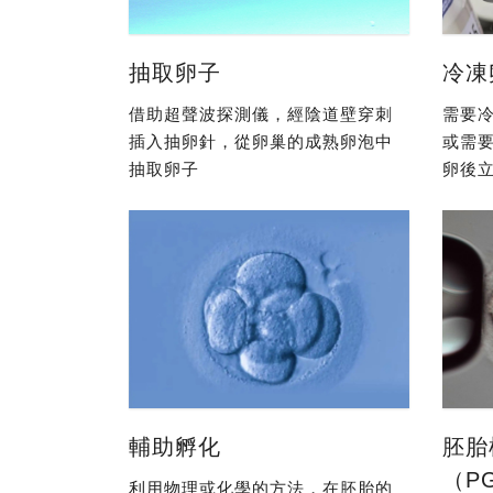
抽取卵子
冷凍
借助超聲波探測儀，經陰道壁穿刺
需要冷
插入抽卵針，從卵巢的成熟卵泡中
或需
抽取卵子
卵後立
輔助孵化
胚胎
（P
利用物理或化學的方法，在胚胎的