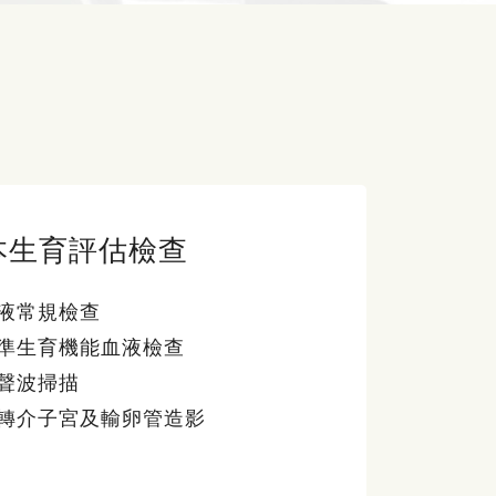
本生育評估檢查
液常規檢查
準生育機能血液檢查
聲波掃描
轉介子宮及輸卵管造影