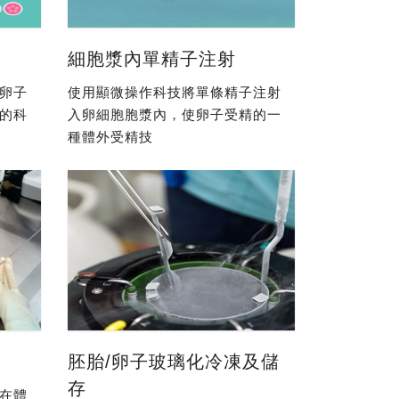
細胞漿內單精子注射
卵子
使用顯微操作科技將單條精子注射
的科
入卵細胞胞漿內，使卵子受精的一
種體外受精技
胚胎/卵子玻璃化冷凍及儲
存
在體