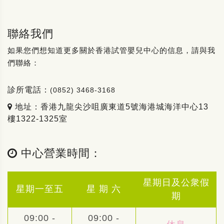
聯絡我們
如果您們想知道更多關於香港試管嬰兒中心的信息，請與我
們聯絡：
診所電話：
(0852) 3468-3168
地址：香港九龍尖沙咀廣東道5號海港城海洋中心13
樓1322-1325室
中心營業時間：
星期日及公衆假
星期一至五
星 期 六
期
09:00 -
09:00 -