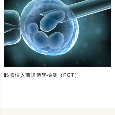
胚胎植入前遺傳學檢測（PGT）