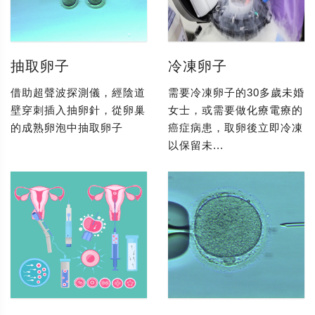
抽取卵子
冷凍卵子
借助超聲波探測儀，經陰道
需要冷凍卵子的30多歲未婚
壁穿刺插入抽卵針，從卵巢
女士，或需要做化療電療的
的成熟卵泡中抽取卵子
癌症病患，取卵後立即冷凍
以保留未...