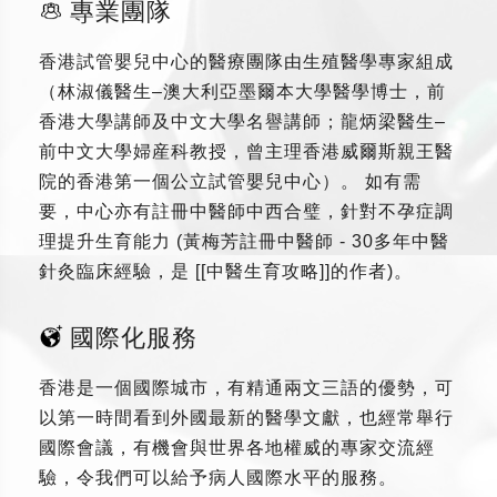
專業團隊
香港試管嬰兒中心的醫療團隊由生殖醫學專家組成
（林淑儀醫生–澳大利亞墨爾本大學醫學博士，前
香港大學講師及中文大學名譽講師；龍炳梁醫生–
前中文大學婦産科教授，曾主理香港威爾斯親王醫
院的香港第一個公立試管嬰兒中心）。 如有需
要，中心亦有註冊中醫師中西合璧，針對不孕症調
理提升生育能力 (黃梅芳註冊中醫師 - 30多年中醫
針灸臨床經驗，是 [[中醫生育攻略]]的作者)。
國際化服務
香港是一個國際城市，有精通兩文三語的優勢，可
以第一時間看到外國最新的醫學文獻，也經常舉行
國際會議，有機會與世界各地權威的專家交流經
驗，令我們可以給予病人國際水平的服務。