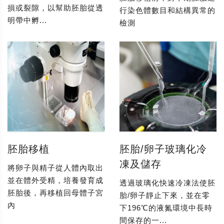
損或裂隙，以幫助胚胎從透
行染色體數目和結構異常的
明帶中孵...
檢測
胚胎移植
胚胎/卵子玻璃化冷
凍及儲存
將卵子與精子從人體內取出
並在體外受精，培養發育成
透過玻璃化快速冷凍法使胚
胚胎後，再移植回母體子宮
胎/卵子靜止下來，並在零
內
下196℃的液氮環境中長時
間保存的一...