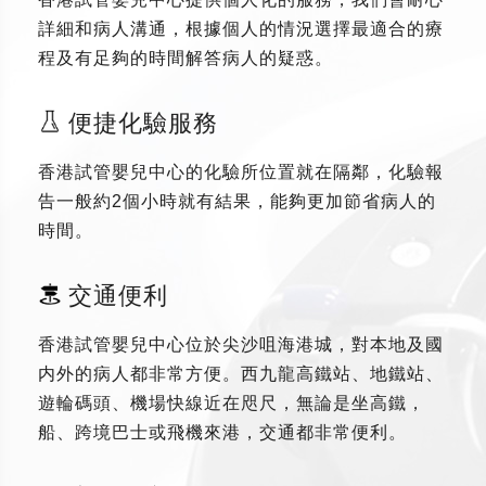
詳細和病人溝通，根據個人的情況選擇最適合的療
程及有足夠的時間解答病人的疑惑。
便捷化驗服務
香港試管嬰兒中心的化驗所位置就在隔鄰，化驗報
告一般約2個小時就有結果，能夠更加節省病人的
時間。
交通便利
香港試管嬰兒中心位於尖沙咀海港城，對本地及國
内外的病人都非常方便。西九龍高鐵站、地鐵站、
遊輪碼頭、機場快線近在咫尺，無論是坐高鐵，
船、跨境巴士或飛機來港，交通都非常便利。