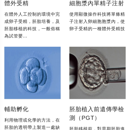
體外受精
細胞漿內單精子注射
在體外人工控制的環境中完
使用顯微操作科技將單條精
成卵子受精，胚胎培養，及
子注射入卵細胞胞漿內，使
胚胎移植的科技，一般俗稱
卵子受精的一種體外受精技
為試管嬰...
輔助孵化
胚胎植入前遺傳學檢
測（PGT）
利用物理或化學的方法，在
胚胎的透明帶上製造一處缺
胚胎移植前，對早期胚胎進