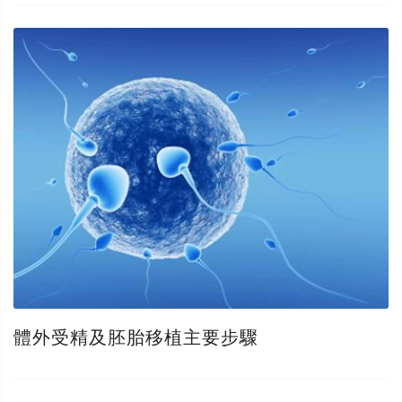
體外受精及胚胎移植主要步驟