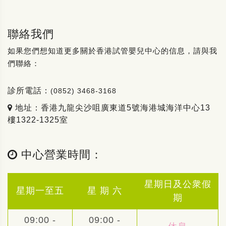
聯絡我們
如果您們想知道更多關於香港試管嬰兒中心的信息，請與我
們聯絡：
診所電話：
(0852) 3468-3168
地址：香港九龍尖沙咀廣東道5號海港城海洋中心13
樓1322-1325室
中心營業時間：
星期日及公衆假
星期一至五
星 期 六
期
09:00 -
09:00 -