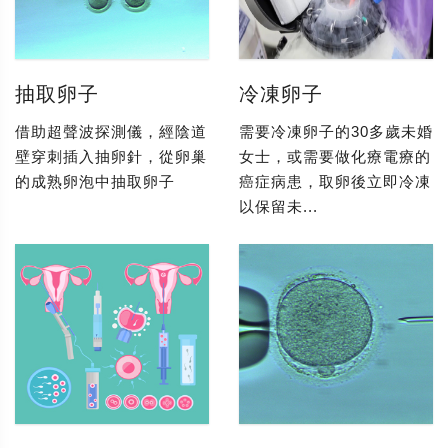
抽取卵子
冷凍卵子
借助超聲波探測儀，經陰道
需要冷凍卵子的30多歲未婚
壁穿刺插入抽卵針，從卵巢
女士，或需要做化療電療的
的成熟卵泡中抽取卵子
癌症病患，取卵後立即冷凍
以保留未...