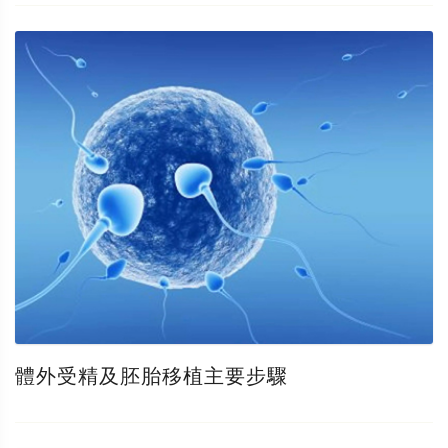
體外受精及胚胎移植主要步驟