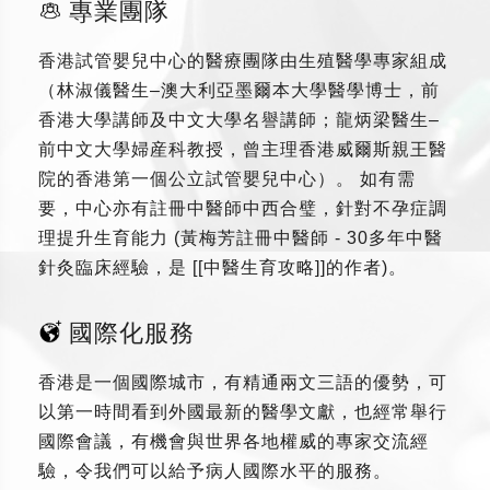
專業團隊
香港試管嬰兒中心的醫療團隊由生殖醫學專家組成
（林淑儀醫生–澳大利亞墨爾本大學醫學博士，前
香港大學講師及中文大學名譽講師；龍炳梁醫生–
前中文大學婦産科教授，曾主理香港威爾斯親王醫
院的香港第一個公立試管嬰兒中心）。 如有需
要，中心亦有註冊中醫師中西合璧，針對不孕症調
理提升生育能力 (黃梅芳註冊中醫師 - 30多年中醫
針灸臨床經驗，是 [[中醫生育攻略]]的作者)。
國際化服務
香港是一個國際城市，有精通兩文三語的優勢，可
以第一時間看到外國最新的醫學文獻，也經常舉行
國際會議，有機會與世界各地權威的專家交流經
驗，令我們可以給予病人國際水平的服務。