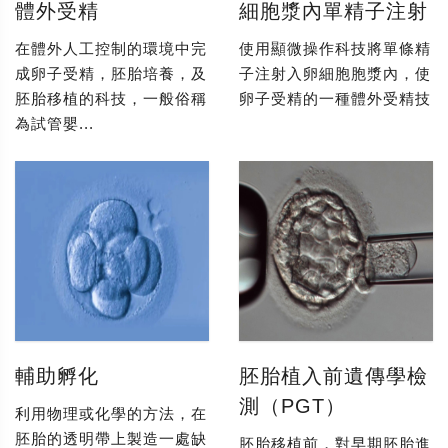
體外受精
細胞漿內單精子注射
在體外人工控制的環境中完
使用顯微操作科技將單條精
成卵子受精，胚胎培養，及
子注射入卵細胞胞漿內，使
胚胎移植的科技，一般俗稱
卵子受精的一種體外受精技
為試管嬰...
輔助孵化
胚胎植入前遺傳學檢
測（PGT）
利用物理或化學的方法，在
胚胎的透明帶上製造一處缺
胚胎移植前，對早期胚胎進