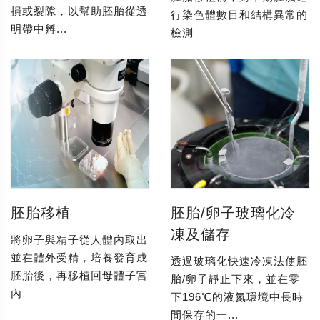
損或裂隙，以幫助胚胎從透
行染色體數目和結構異常的
明帶中孵...
檢測
胚胎移植
胚胎/卵子玻璃化冷
凍及儲存
將卵子與精子從人體內取出
並在體外受精，培養發育成
透過玻璃化快速冷凍法使胚
胚胎後，再移植回母體子宮
胎/卵子靜止下來，並在零
內
下196℃的液氮環境中長時
間保存的一...