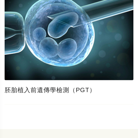
胚胎植入前遺傳學檢測（PGT）