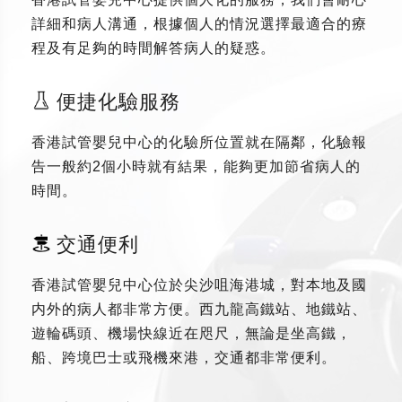
詳細和病人溝通，根據個人的情況選擇最適合的療
程及有足夠的時間解答病人的疑惑。
便捷化驗服務
香港試管嬰兒中心的化驗所位置就在隔鄰，化驗報
告一般約2個小時就有結果，能夠更加節省病人的
時間。
交通便利
香港試管嬰兒中心位於尖沙咀海港城，對本地及國
内外的病人都非常方便。西九龍高鐵站、地鐵站、
遊輪碼頭、機場快線近在咫尺，無論是坐高鐵，
船、跨境巴士或飛機來港，交通都非常便利。