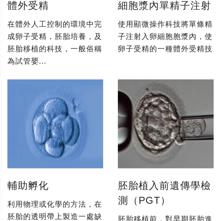
體外受精
細胞漿內單精子注射
在體外人工控制的環境中完
使用顯微操作科技將單條精
成卵子受精，胚胎培養，及
子注射入卵細胞胞漿內，使
胚胎移植的科技，一般俗稱
卵子受精的一種體外受精技
為試管嬰...
輔助孵化
胚胎植入前遺傳學檢
測（PGT）
利用物理或化學的方法，在
胚胎的透明帶上製造一處缺
胚胎移植前，對早期胚胎進