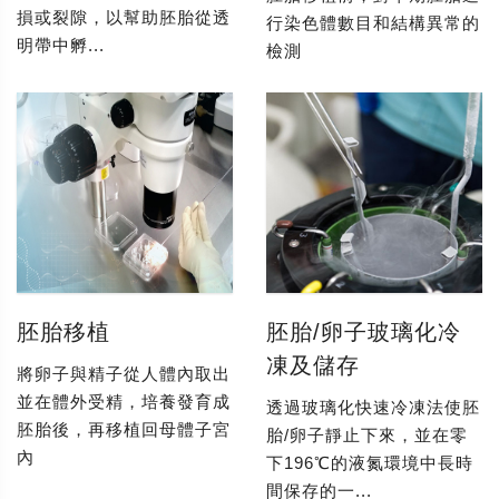
損或裂隙，以幫助胚胎從透
行染色體數目和結構異常的
明帶中孵...
檢測
胚胎移植
胚胎/卵子玻璃化冷
凍及儲存
將卵子與精子從人體內取出
並在體外受精，培養發育成
透過玻璃化快速冷凍法使胚
胚胎後，再移植回母體子宮
胎/卵子靜止下來，並在零
內
下196℃的液氮環境中長時
間保存的一...