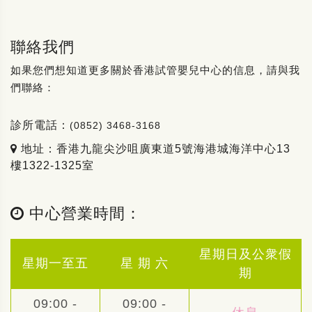
聯絡我們
如果您們想知道更多關於香港試管嬰兒中心的信息，請與我
們聯絡：
診所電話：
(0852) 3468-3168
地址：香港九龍尖沙咀廣東道5號海港城海洋中心13
樓1322-1325室
中心營業時間：
星期日及公衆假
星期一至五
星 期 六
期
09:00 -
09:00 -