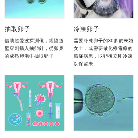
抽取卵子
冷凍卵子
借助超聲波探測儀，經陰道
需要冷凍卵子的30多歲未婚
壁穿刺插入抽卵針，從卵巢
女士，或需要做化療電療的
的成熟卵泡中抽取卵子
癌症病患，取卵後立即冷凍
以保留未...