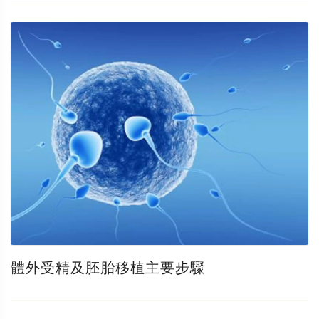
體外受精及胚胎移植主要步驟