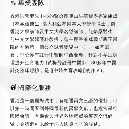
專業團隊
香港試管嬰兒中心的醫療團隊由生殖醫學專家組成
（林淑儀醫生–澳大利亞墨爾本大學醫學博士，前
香港大學講師及中文大學名譽講師；龍炳梁醫生–
前中文大學婦産科教授，曾主理香港威爾斯親王醫
院的香港第一個公立試管嬰兒中心）。 如有需
要，中心亦有註冊中醫師中西合璧，針對不孕症調
理提升生育能力 (黃梅芳註冊中醫師 - 30多年中醫
針灸臨床經驗，是 [[中醫生育攻略]]的作者)。
國際化服務
香港是一個國際城市，有精通兩文三語的優勢，可
以第一時間看到外國最新的醫學文獻，也經常舉行
國際會議，有機會與世界各地權威的專家交流經
驗，令我們可以給予病人國際水平的服務。