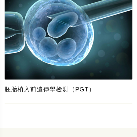
胚胎植入前遺傳學檢測（PGT）