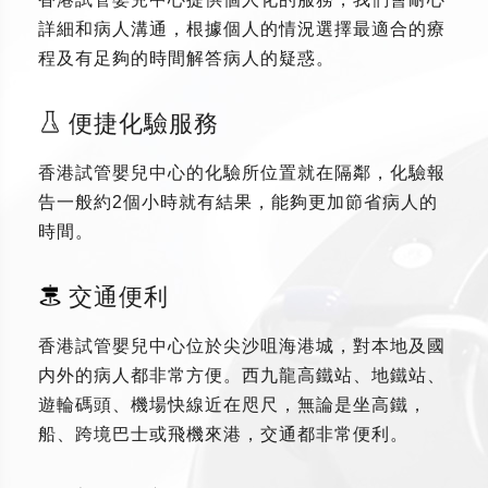
詳細和病人溝通，根據個人的情況選擇最適合的療
程及有足夠的時間解答病人的疑惑。
便捷化驗服務
香港試管嬰兒中心的化驗所位置就在隔鄰，化驗報
告一般約2個小時就有結果，能夠更加節省病人的
時間。
交通便利
香港試管嬰兒中心位於尖沙咀海港城，對本地及國
内外的病人都非常方便。西九龍高鐵站、地鐵站、
遊輪碼頭、機場快線近在咫尺，無論是坐高鐵，
船、跨境巴士或飛機來港，交通都非常便利。