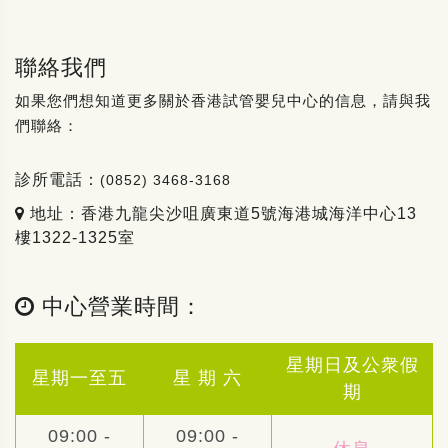
聯絡我們
如果您們想知道更多關於香港試管嬰兒中心的信息，請與我
們聯絡：
診所電話：
(0852) 3468-3168
地址：香港九龍尖沙咀廣東道5號海港城海洋中心13
樓1322-1325室
中心營業時間：
星期日及公衆假
星期一至五
星 期 六
期
09:00 -
09:00 -