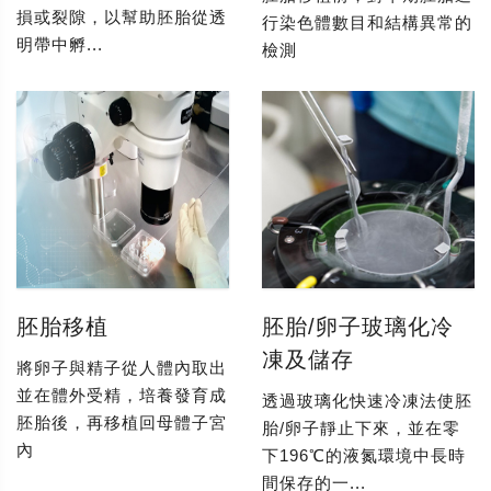
損或裂隙，以幫助胚胎從透
行染色體數目和結構異常的
明帶中孵...
檢測
胚胎移植
胚胎/卵子玻璃化冷
凍及儲存
將卵子與精子從人體內取出
並在體外受精，培養發育成
透過玻璃化快速冷凍法使胚
胚胎後，再移植回母體子宮
胎/卵子靜止下來，並在零
內
下196℃的液氮環境中長時
間保存的一...