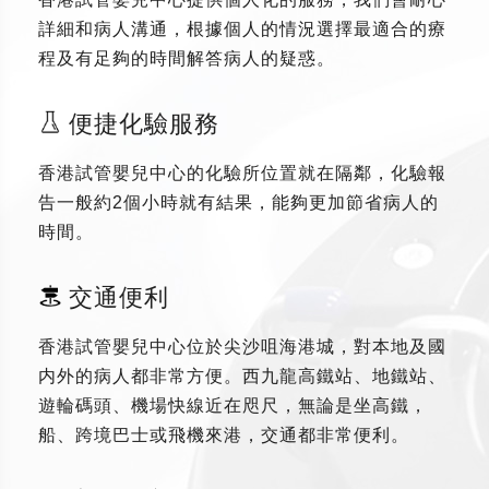
詳細和病人溝通，根據個人的情況選擇最適合的療
程及有足夠的時間解答病人的疑惑。
便捷化驗服務
香港試管嬰兒中心的化驗所位置就在隔鄰，化驗報
告一般約2個小時就有結果，能夠更加節省病人的
時間。
交通便利
香港試管嬰兒中心位於尖沙咀海港城，對本地及國
内外的病人都非常方便。西九龍高鐵站、地鐵站、
遊輪碼頭、機場快線近在咫尺，無論是坐高鐵，
船、跨境巴士或飛機來港，交通都非常便利。