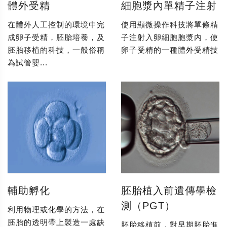
體外受精
細胞漿內單精子注射
在體外人工控制的環境中完
使用顯微操作科技將單條精
成卵子受精，胚胎培養，及
子注射入卵細胞胞漿內，使
胚胎移植的科技，一般俗稱
卵子受精的一種體外受精技
為試管嬰...
輔助孵化
胚胎植入前遺傳學檢
測（PGT）
利用物理或化學的方法，在
胚胎的透明帶上製造一處缺
胚胎移植前，對早期胚胎進