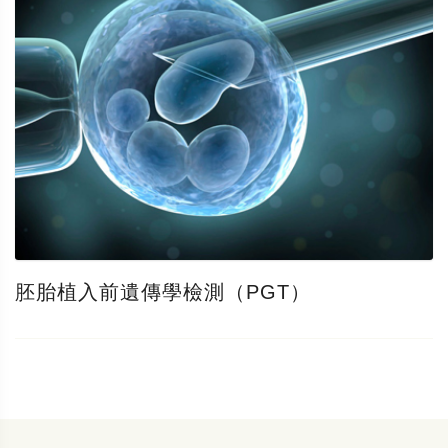
胚胎植入前遺傳學檢測（PGT）