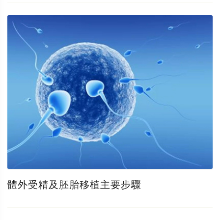
體外受精及胚胎移植主要步驟