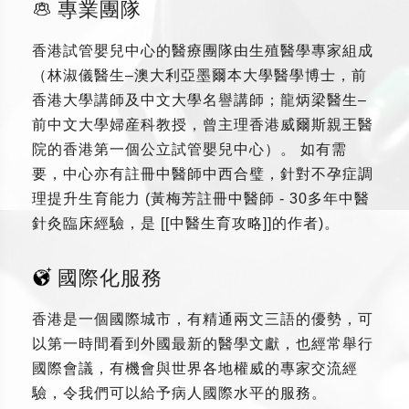
專業團隊
香港試管嬰兒中心的醫療團隊由生殖醫學專家組成
（林淑儀醫生–澳大利亞墨爾本大學醫學博士，前
香港大學講師及中文大學名譽講師；龍炳梁醫生–
前中文大學婦産科教授，曾主理香港威爾斯親王醫
院的香港第一個公立試管嬰兒中心）。 如有需
要，中心亦有註冊中醫師中西合璧，針對不孕症調
理提升生育能力 (黃梅芳註冊中醫師 - 30多年中醫
針灸臨床經驗，是 [[中醫生育攻略]]的作者)。
國際化服務
香港是一個國際城市，有精通兩文三語的優勢，可
以第一時間看到外國最新的醫學文獻，也經常舉行
國際會議，有機會與世界各地權威的專家交流經
驗，令我們可以給予病人國際水平的服務。