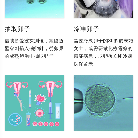
抽取卵子
冷凍卵子
借助超聲波探測儀，經陰道
需要冷凍卵子的30多歲未婚
壁穿刺插入抽卵針，從卵巢
女士，或需要做化療電療的
的成熟卵泡中抽取卵子
癌症病患，取卵後立即冷凍
以保留未...