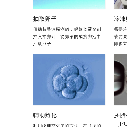
抽取卵子
冷凍
借助超聲波探測儀，經陰道壁穿刺
需要冷
插入抽卵針，從卵巢的成熟卵泡中
或需
抽取卵子
卵後立
輔助孵化
胚胎
（P
利用物理或化學的方法，在胚胎的