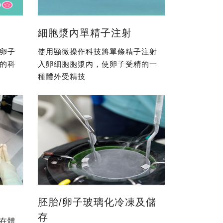
細胞漿內單精子注射
卵子
使用顯微操作科技將單條精子注射
的科
入卵細胞胞漿內，使卵子受精的一
種體外受精技
胚胎/卵子玻璃化冷凍及儲
存
在體