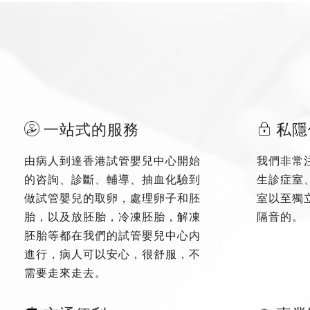
一站式的服務
私隱
由病人到達香港試管嬰兒中心開始
我們非常
的咨詢、診斷、輔導、抽血化驗到
生診症室
做試管嬰兒的取卵，處理卵子和胚
室以至獨
胎，以及放胚胎，冷凍胚胎，解凍
隔音的。
胚胎等都在我們的試管嬰兒中心内
進行，病人可以安心，很舒服，不
需要走來走去。