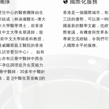
團隊
國際化服務
嬰兒中心的醫療團隊由生
香港是一個國際城市，有
家組成（林淑儀醫生–澳大
三語的優勢，可以第一時
本大學醫學博士，前香港
國最新的醫學文獻，也經
及中文大學名譽講師；龍
際會議，有機會與世界各
–前中文大學婦産科教授，
專家交流經驗，令我們可
港威爾斯親王醫院的香港
人國際水平的服務。
立試管嬰兒中心）。 如有
心亦有註冊中醫師中西合
不孕症調理提升生育能力
冊中醫師 - 30多年中醫針
，是 [[中醫生育攻略]]的