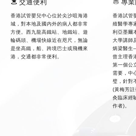
交通便利
專業
香港試管嬰兒中心位於尖沙咀海港
香港試管
城，對本地及國内外的病人都非常
殖醫學專
方便。西九龍高鐵站、地鐵站、遊
利亞墨爾
輪碼頭、機場快線近在咫尺，無論
大學講師
是坐高鐵，船、跨境巴士或飛機來
炳梁醫生
港，交通都非常便利。
曾主理香
第一個公
需要，中
璧，針對
(黃梅芳註
灸臨床經驗
作者)。