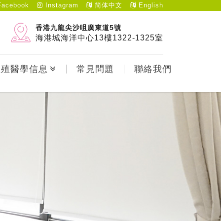
acebook
Instagram
简体中文
English
香港九龍尖沙咀廣東道5號
海港城海洋中心13樓1322-1325室
生殖醫學信息
常見問題
聯絡我們