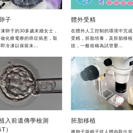
卵子
體外受精
凍卵子的30多歲未婚女士，
在體外人工控制的環境中完成
要做化療電療的癌症病患，取
受精，胚胎培養，及胚胎移植
即冷凍以保留未...
技，一般俗稱為試管嬰...
植入前遺傳學檢測
胚胎移植
GT）
將卵子與精子從人體內取出並