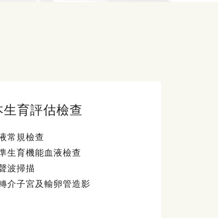
本生育評估檢查
液常規檢查
準生育機能血液檢查
聲波掃描
轉介子宮及輸卵管造影