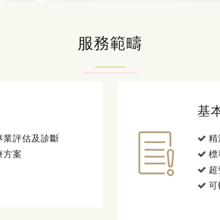
服務範疇
基
專業評估及診斷
精
療方案
標
超
可