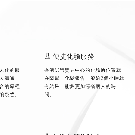
便捷化驗服務
人化的服
香港試管嬰兒中心的化驗所位置就
人溝通，
在隔鄰，化驗報告一般約2個小時就
合的療程
有結果，能夠更加節省病人的時
的疑惑。
間。