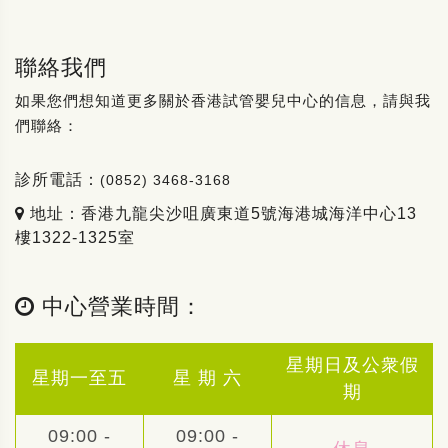
聯絡我們
如果您們想知道更多關於香港試管嬰兒中心的信息，請與我
們聯絡：
診所電話：
(0852) 3468-3168
地址：香港九龍尖沙咀廣東道5號海港城海洋中心13
樓1322-1325室
中心營業時間：
星期日及公衆假
星期一至五
星 期 六
期
09:00 -
09:00 -