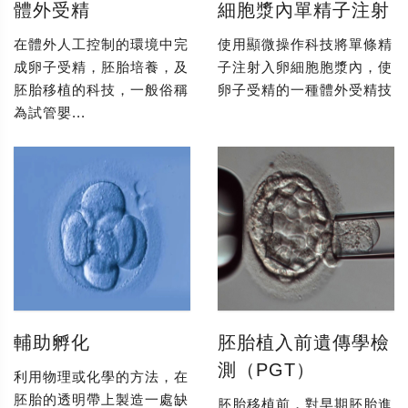
體外受精
細胞漿內單精子注射
在體外人工控制的環境中完
使用顯微操作科技將單條精
成卵子受精，胚胎培養，及
子注射入卵細胞胞漿內，使
胚胎移植的科技，一般俗稱
卵子受精的一種體外受精技
為試管嬰...
輔助孵化
胚胎植入前遺傳學檢
測（PGT）
利用物理或化學的方法，在
胚胎的透明帶上製造一處缺
胚胎移植前，對早期胚胎進