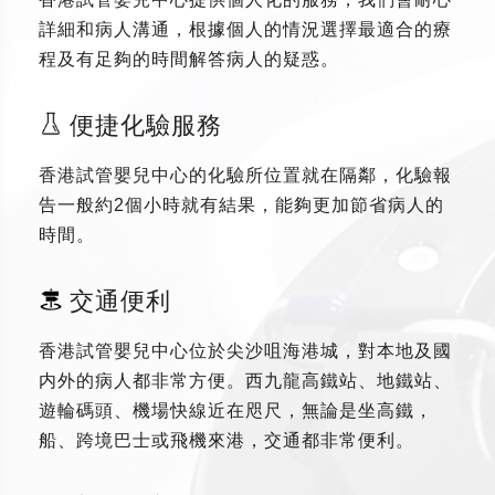
詳細和病人溝通，根據個人的情況選擇最適合的療
程及有足夠的時間解答病人的疑惑。
便捷化驗服務
香港試管嬰兒中心的化驗所位置就在隔鄰，化驗報
告一般約2個小時就有結果，能夠更加節省病人的
時間。
交通便利
香港試管嬰兒中心位於尖沙咀海港城，對本地及國
内外的病人都非常方便。西九龍高鐵站、地鐵站、
遊輪碼頭、機場快線近在咫尺，無論是坐高鐵，
船、跨境巴士或飛機來港，交通都非常便利。