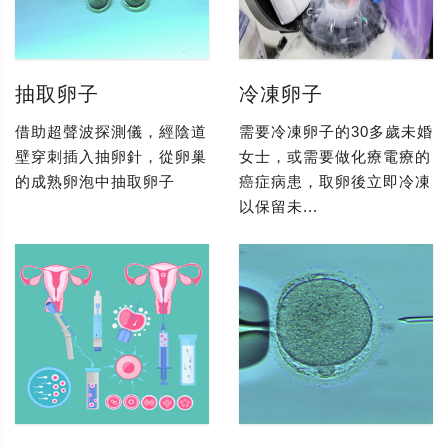
抽取卵子
冷凍卵子
借助超聲波探測儀，經陰道
需要冷凍卵子的30多歲未婚
壁穿刺插入抽卵針，從卵巢
女士，或需要做化療電療的
的成熟卵泡中抽取卵子
癌症病患，取卵後立即冷凍
以保留未...