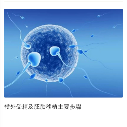
體外受精及胚胎移植主要步驟