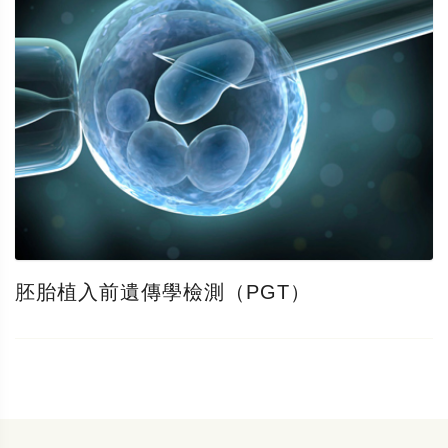
胚胎植入前遺傳學檢測（PGT）