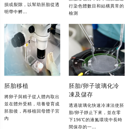
損或裂隙，以幫助胚胎從透
行染色體數目和結構異常的
明帶中孵...
檢測
胚胎移植
胚胎/卵子玻璃化冷
凍及儲存
將卵子與精子從人體內取出
並在體外受精，培養發育成
透過玻璃化快速冷凍法使胚
胚胎後，再移植回母體子宮
胎/卵子靜止下來，並在零
內
下196℃的液氮環境中長時
間保存的一...