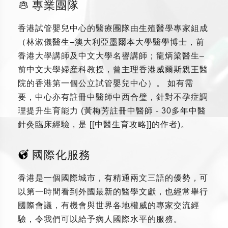
專業團隊
香港試管嬰兒中心的醫療團隊由生殖醫學專家組成
（林淑儀醫生–澳大利亞墨爾本大學醫學博士，前
香港大學講師及中文大學名譽講師；龍炳梁醫生–
前中文大學婦産科教授，曾主理香港威爾斯親王醫
院的香港第一個公立試管嬰兒中心）。 如有需
要，中心亦有註冊中醫師中西合璧，針對不孕症調
理提升生育能力 (黃梅芳註冊中醫師 - 30多年中醫
針灸臨床經驗，是 [[中醫生育攻略]]的作者)。
國際化服務
香港是一個國際城市，有精通兩文三語的優勢，可
以第一時間看到外國最新的醫學文獻，也經常舉行
國際會議，有機會與世界各地權威的專家交流經
驗，令我們可以給予病人國際水平的服務。