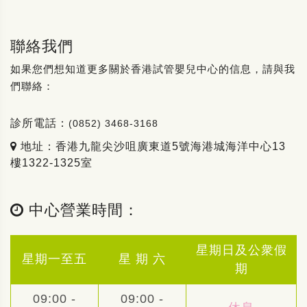
聯絡我們
如果您們想知道更多關於香港試管嬰兒中心的信息，請與我
們聯絡：
診所電話：
(0852) 3468-3168
地址：香港九龍尖沙咀廣東道5號海港城海洋中心13
樓1322-1325室
中心營業時間：
星期日及公衆假
星期一至五
星 期 六
期
09:00 -
09:00 -