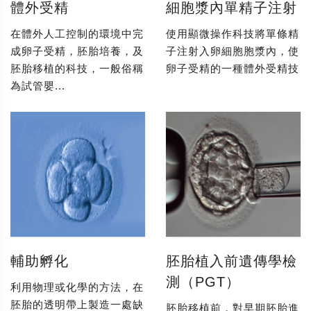
體外受精
細胞漿內單精子注射
在體外人工控制的環境中完
使用顯微操作科技將單條精
成卵子受精，胚胎培養，及
子注射入卵細胞胞漿內，使
胚胎移植的科技，一般俗稱
卵子受精的一種體外受精技
為試管嬰...
輔助孵化
胚胎植入前遺傳學檢
測（PGT）
利用物理或化學的方法，在
胚胎的透明帶上製造一處缺
胚胎移植前，對早期胚胎進