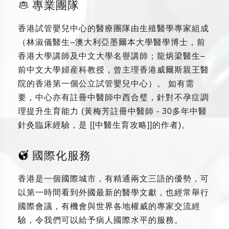
專業團隊
香港試管嬰兒中心的醫療團隊由生殖醫學專家組成
（林淑儀醫生–澳大利亞墨爾本大學醫學博士，前
香港大學講師及中文大學名譽講師；龍炳梁醫生–
前中文大學婦産科教授，曾主理香港威爾斯親王醫
院的香港第一個公立試管嬰兒中心）。 如有需
要，中心亦有註冊中醫師中西合璧，針對不孕症調
理提升生育能力 (黃梅芳註冊中醫師 - 30多年中醫
針灸臨床經驗，是 [[中醫生育攻略]]的作者)。
國際化服務
香港是一個國際城市，有精通兩文三語的優勢，可
以第一時間看到外國最新的醫學文獻，也經常舉行
國際會議，有機會與世界各地權威的專家交流經
驗，令我們可以給予病人國際水平的服務。