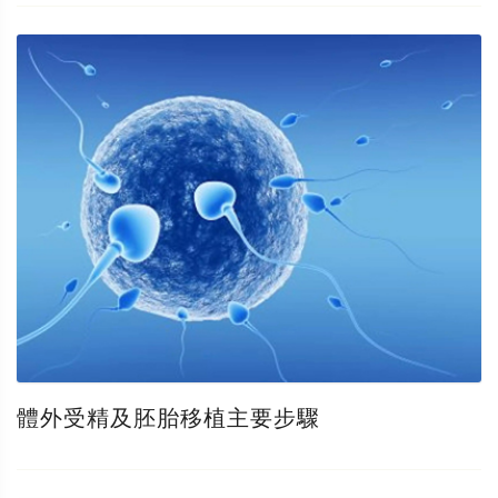
體外受精及胚胎移植主要步驟