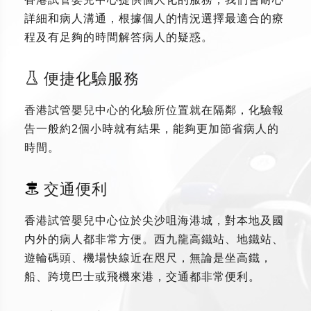
詳細和病人溝通，根據個人的情況選擇最適合的療
程及有足夠的時間解答病人的疑惑。
便捷化驗服務
香港試管嬰兒中心的化驗所位置就在隔鄰，化驗報
告一般約2個小時就有結果，能夠更加節省病人的
時間。
交通便利
香港試管嬰兒中心位於尖沙咀海港城，對本地及國
内外的病人都非常方便。西九龍高鐵站、地鐵站、
遊輪碼頭、機場快線近在咫尺，無論是坐高鐵，
船、跨境巴士或飛機來港，交通都非常便利。