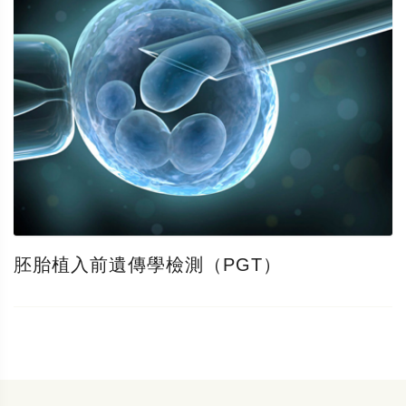
胚胎植入前遺傳學檢測（PGT）