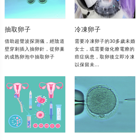
抽取卵子
冷凍卵子
借助超聲波探測儀，經陰道
需要冷凍卵子的30多歲未婚
壁穿刺插入抽卵針，從卵巢
女士，或需要做化療電療的
的成熟卵泡中抽取卵子
癌症病患，取卵後立即冷凍
以保留未...