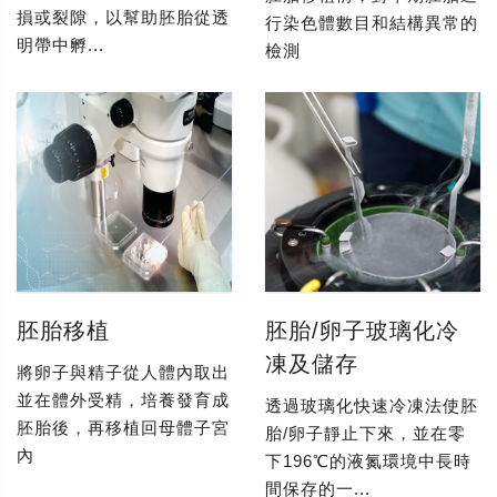
損或裂隙，以幫助胚胎從透
行染色體數目和結構異常的
明帶中孵...
檢測
胚胎移植
胚胎/卵子玻璃化冷
凍及儲存
將卵子與精子從人體內取出
並在體外受精，培養發育成
透過玻璃化快速冷凍法使胚
胚胎後，再移植回母體子宮
胎/卵子靜止下來，並在零
內
下196℃的液氮環境中長時
間保存的一...