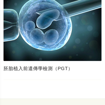
胚胎植入前遺傳學檢測（PGT）