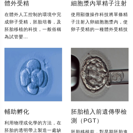
體外受精
細胞漿內單精子注射
在體外人工控制的環境中完
使用顯微操作科技將單條精
成卵子受精，胚胎培養，及
子注射入卵細胞胞漿內，使
胚胎移植的科技，一般俗稱
卵子受精的一種體外受精技
為試管嬰...
輔助孵化
胚胎植入前遺傳學檢
測（PGT）
利用物理或化學的方法，在
胚胎的透明帶上製造一處缺
胚胎移植前，對早期胚胎進