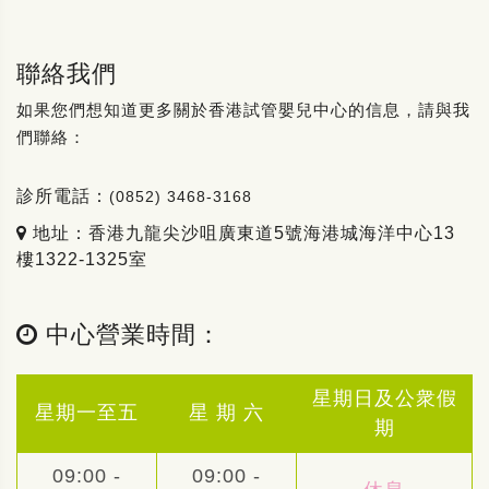
聯絡我們
如果您們想知道更多關於香港試管嬰兒中心的信息，請與我
們聯絡：
診所電話：
(0852) 3468-3168
地址：香港九龍尖沙咀廣東道5號海港城海洋中心13
樓1322-1325室
中心營業時間：
星期日及公衆假
星期一至五
星 期 六
期
09:00 -
09:00 -