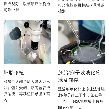
損或裂隙，以幫助胚胎從透
行染色體數目和結構異常的
明帶中孵...
檢測
胚胎移植
胚胎/卵子玻璃化冷
凍及儲存
將卵子與精子從人體內取出
並在體外受精，培養發育成
透過玻璃化快速冷凍法使胚
胚胎後，再移植回母體子宮
胎/卵子靜止下來，並在零
內
下196℃的液氮環境中長時
間保存的一...