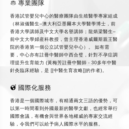
專業團隊
香港試管嬰兒中心的醫療團隊由生殖醫學專家組成
（林淑儀醫生–澳大利亞墨爾本大學醫學博士，前
香港大學講師及中文大學名譽講師；龍炳梁醫生–
前中文大學婦産科教授，曾主理香港威爾斯親王醫
院的香港第一個公立試管嬰兒中心）。 如有需
要，中心亦有註冊中醫師中西合璧，針對不孕症調
理提升生育能力 (黃梅芳註冊中醫師 - 30多年中醫
針灸臨床經驗，是 [[中醫生育攻略]]的作者)。
國際化服務
香港是一個國際城市，有精通兩文三語的優勢，可
以第一時間看到外國最新的醫學文獻，也經常舉行
國際會議，有機會與世界各地權威的專家交流經
驗，令我們可以給予病人國際水平的服務。