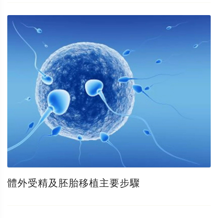
體外受精及胚胎移植主要步驟