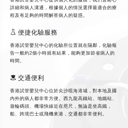
詳細和病人溝通，根據個人的情況選擇最適合的療
程及有足夠的時間解答病人的疑惑。
便捷化驗服務
香港試管嬰兒中心的化驗所位置就在隔鄰，化驗報
告一般約2個小時就有結果，能夠更加節省病人的
時間。
交通便利
香港試管嬰兒中心位於尖沙咀海港城，對本地及國
内外的病人都非常方便。西九龍高鐵站、地鐵站、
遊輪碼頭、機場快線近在咫尺，無論是坐高鐵，
船、跨境巴士或飛機來港，交通都非常便利。