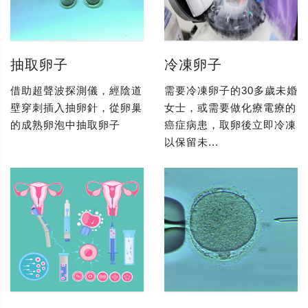
抽取卵子
冷凍卵子
借助超聲波探測儀，經陰道
需要冷凍卵子的30多歲未婚
壁穿刺插入抽卵針，從卵巢
女士，或需要做化療電療的
的成熟卵泡中抽取卵子
癌症病患，取卵後立即冷凍
以保留未...