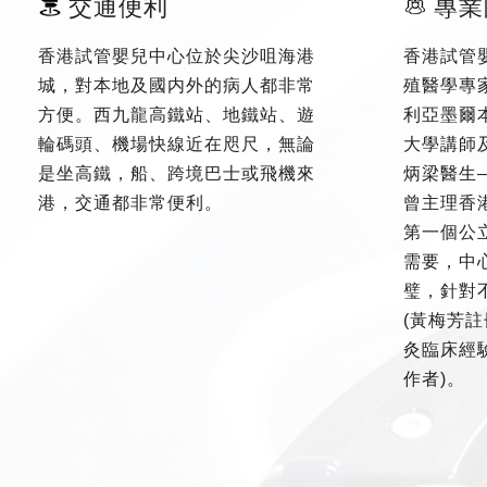
交通便利
專業
香港試管嬰兒中心位於尖沙咀海港
香港試管
城，對本地及國内外的病人都非常
殖醫學專
方便。西九龍高鐵站、地鐵站、遊
利亞墨爾
輪碼頭、機場快線近在咫尺，無論
大學講師
是坐高鐵，船、跨境巴士或飛機來
炳梁醫生
港，交通都非常便利。
曾主理香
第一個公
需要，中
璧，針對
(黃梅芳註
灸臨床經驗
作者)。