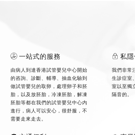
一站式的服務
私隱
由病人到達香港試管嬰兒中心開始
我們非常
的咨詢、診斷、輔導、抽血化驗到
生診症室
做試管嬰兒的取卵，處理卵子和胚
室以至獨
胎，以及放胚胎，冷凍胚胎，解凍
隔音的。
胚胎等都在我們的試管嬰兒中心内
進行，病人可以安心，很舒服，不
需要走來走去。