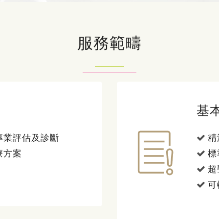
服務範疇
基
專業評估及診斷
精
療方案
標
超
可