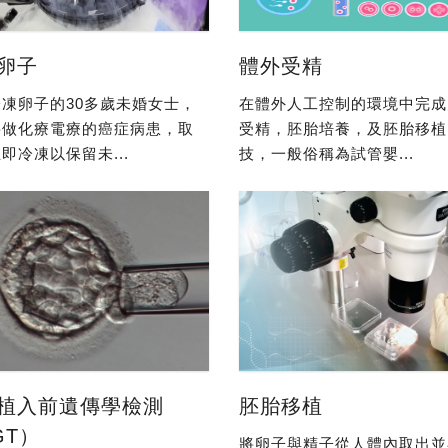
卵子
體外受精
凍卵子的30多歲未婚女士，
在體外人工控制的環境中完成
要做化療電療的癌症病患，取
受精，胚胎培養，及胚胎移植
即冷凍以保留未...
技，一般俗稱為試管嬰...
植入前遺傳學檢測
胚胎移植
GT）
將卵子與精子從人體內取出並