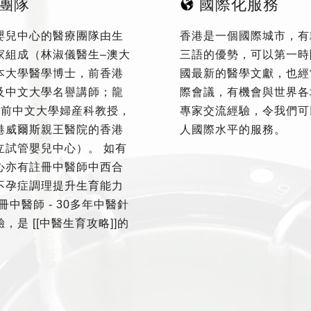
團隊
國際化服務
嬰兒中心的醫療團隊由生
香港是一個國際城市，有
家組成（林淑儀醫生–澳大
三語的優勢，可以第一時
本大學醫學博士，前香港
國最新的醫學文獻，也經
及中文大學名譽講師；龍
際會議，有機會與世界各
–前中文大學婦産科教授，
專家交流經驗，令我們可
港威爾斯親王醫院的香港
人國際水平的服務。
立試管嬰兒中心）。 如有
心亦有註冊中醫師中西合
不孕症調理提升生育能力
冊中醫師 - 30多年中醫針
，是 [[中醫生育攻略]]的