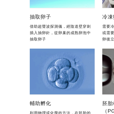
抽取卵子
冷凍
借助超聲波探測儀，經陰道壁穿刺
需要冷
插入抽卵針，從卵巢的成熟卵泡中
或需
抽取卵子
卵後立
輔助孵化
胚胎
（P
利用物理或化學的方法，在胚胎的