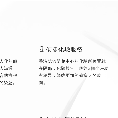
便捷化驗服務
人化的服
香港試管嬰兒中心的化驗所位置就
人溝通，
在隔鄰，化驗報告一般約2個小時就
合的療程
有結果，能夠更加節省病人的時
的疑惑。
間。