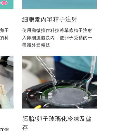
細胞漿內單精子注射
卵子
使用顯微操作科技將單條精子注射
的科
入卵細胞胞漿內，使卵子受精的一
種體外受精技
胚胎/卵子玻璃化冷凍及儲
存
在體