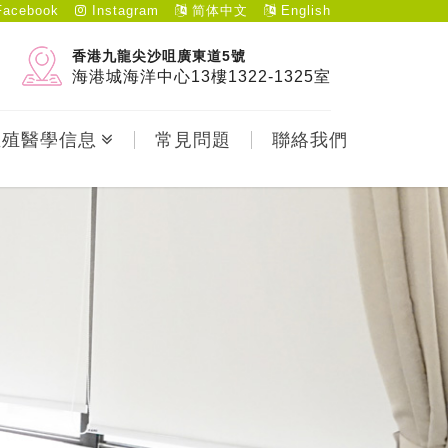
acebook
Instagram
简体中文
English
香港九龍尖沙咀廣東道5號
海港城海洋中心13樓1322-1325室
生殖醫學信息
常見問題
聯絡我們