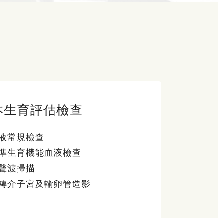
本生育評估檢查
液常規檢查
準生育機能血液檢查
聲波掃描
轉介子宮及輸卵管造影