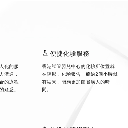
便捷化驗服務
人化的服
香港試管嬰兒中心的化驗所位置就
人溝通，
在隔鄰，化驗報告一般約2個小時就
合的療程
有結果，能夠更加節省病人的時
的疑惑。
間。