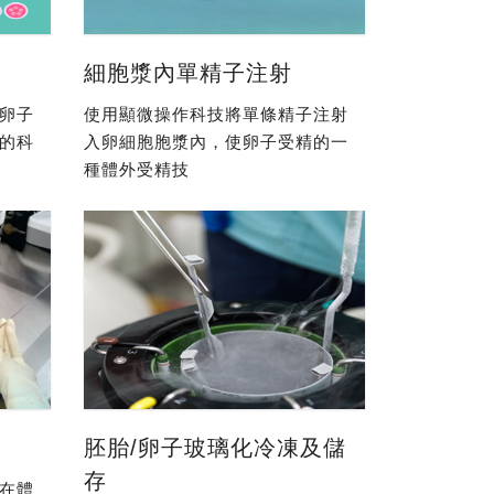
細胞漿內單精子注射
卵子
使用顯微操作科技將單條精子注射
的科
入卵細胞胞漿內，使卵子受精的一
種體外受精技
胚胎/卵子玻璃化冷凍及儲
存
在體