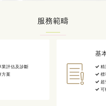
服務範疇
基
專業評估及診斷
精
療方案
標
超
可