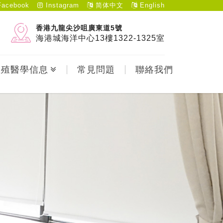
acebook
Instagram
简体中文
English
香港九龍尖沙咀廣東道5號
海港城海洋中心13樓1322-1325室
生殖醫學信息
常見問題
聯絡我們