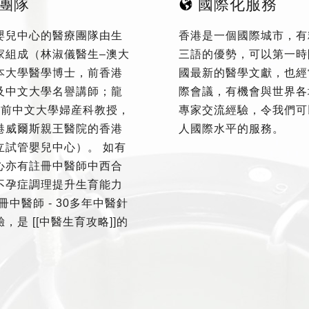
團隊
國際化服務
嬰兒中心的醫療團隊由生
香港是一個國際城市，有
家組成（林淑儀醫生–澳大
三語的優勢，可以第一時
本大學醫學博士，前香港
國最新的醫學文獻，也經
及中文大學名譽講師；龍
際會議，有機會與世界各
–前中文大學婦産科教授，
專家交流經驗，令我們可
港威爾斯親王醫院的香港
人國際水平的服務。
立試管嬰兒中心）。 如有
心亦有註冊中醫師中西合
不孕症調理提升生育能力
冊中醫師 - 30多年中醫針
，是 [[中醫生育攻略]]的