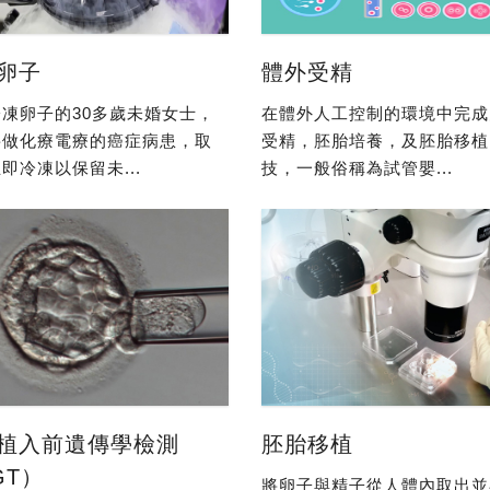
卵子
體外受精
凍卵子的30多歲未婚女士，
在體外人工控制的環境中完成
要做化療電療的癌症病患，取
受精，胚胎培養，及胚胎移植
即冷凍以保留未...
技，一般俗稱為試管嬰...
植入前遺傳學檢測
胚胎移植
GT）
將卵子與精子從人體內取出並