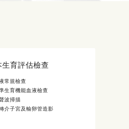
本生育評估檢查
液常規檢查
準生育機能血液檢查
聲波掃描
轉介子宮及輸卵管造影