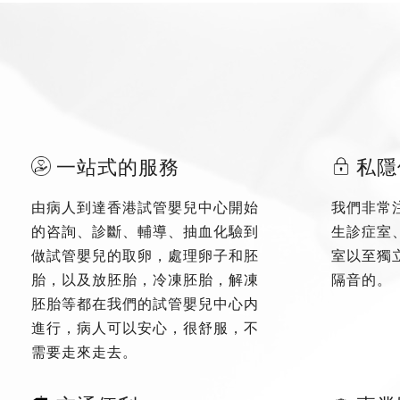
一站式的服務
私隱
由病人到達香港試管嬰兒中心開始
我們非常
的咨詢、診斷、輔導、抽血化驗到
生診症室
做試管嬰兒的取卵，處理卵子和胚
室以至獨
胎，以及放胚胎，冷凍胚胎，解凍
隔音的。
胚胎等都在我們的試管嬰兒中心内
進行，病人可以安心，很舒服，不
需要走來走去。