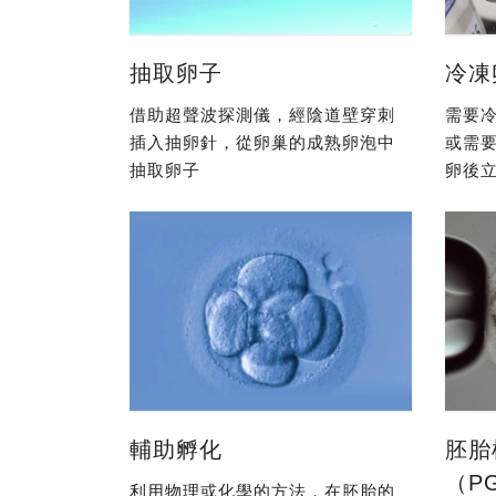
抽取卵子
冷凍
借助超聲波探測儀，經陰道壁穿刺
需要冷
插入抽卵針，從卵巢的成熟卵泡中
或需
抽取卵子
卵後立
輔助孵化
胚胎
（P
利用物理或化學的方法，在胚胎的