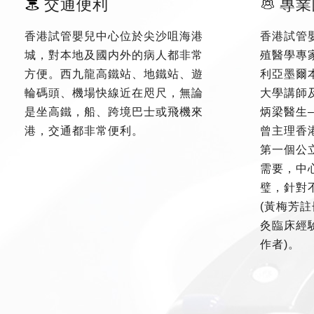
交通便利
專業
香港試管嬰兒中心位於尖沙咀海港
香港試管
城，對本地及國内外的病人都非常
殖醫學專
方便。西九龍高鐵站、地鐵站、遊
利亞墨爾
輪碼頭、機場快線近在咫尺，無論
大學講師
是坐高鐵，船、跨境巴士或飛機來
炳梁醫生
港，交通都非常便利。
曾主理香
第一個公
需要，中
璧，針對
(黃梅芳註
灸臨床經驗
作者)。