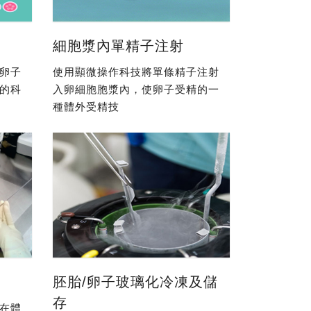
細胞漿內單精子注射
卵子
使用顯微操作科技將單條精子注射
的科
入卵細胞胞漿內，使卵子受精的一
種體外受精技
胚胎/卵子玻璃化冷凍及儲
存
在體