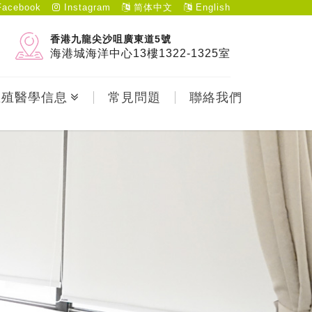
acebook
Instagram
简体中文
English
香港九龍尖沙咀廣東道5號
海港城海洋中心13樓1322-1325室
生殖醫學信息
常見問題
聯絡我們