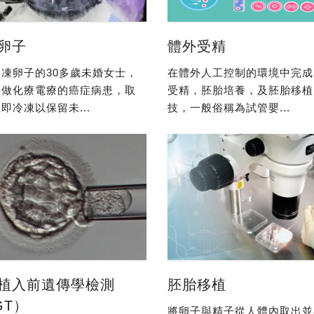
卵子
體外受精
凍卵子的30多歲未婚女士，
在體外人工控制的環境中完成
要做化療電療的癌症病患，取
受精，胚胎培養，及胚胎移植
即冷凍以保留未...
技，一般俗稱為試管嬰...
植入前遺傳學檢測
胚胎移植
GT）
將卵子與精子從人體內取出並