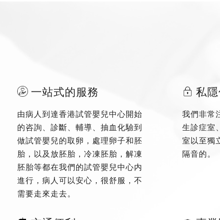
一站式的服務
私隱
由病人到達香港試管嬰兒中心開始
我們非常
的咨詢、診斷、輔導、抽血化驗到
生診症室
做試管嬰兒的取卵，處理卵子和胚
室以至獨
胎，以及放胚胎，冷凍胚胎，解凍
隔音的。
胚胎等都在我們的試管嬰兒中心内
進行，病人可以安心，很舒服，不
需要走來走去。