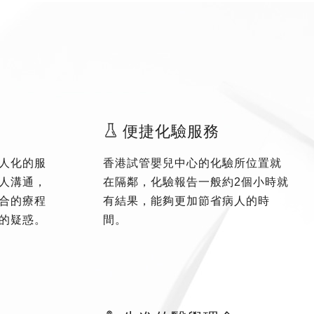
便捷化驗服務
人化的服
香港試管嬰兒中心的化驗所位置就
人溝通，
在隔鄰，化驗報告一般約2個小時就
合的療程
有結果，能夠更加節省病人的時
的疑惑。
間。