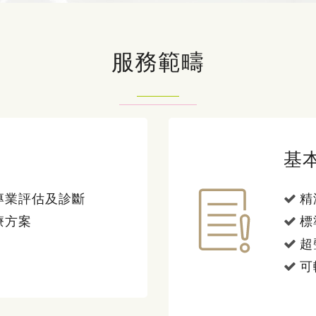
服務範疇
基
專業評估及診斷
精
療方案
標
超
可