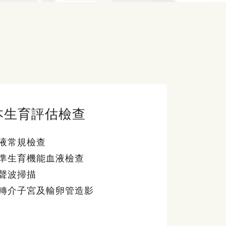
本生育評估檢查
液常規檢查
準生育機能血液檢查
聲波掃描
轉介子宮及輸卵管造影