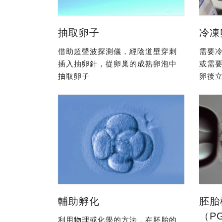
抽取卵子
冷凍
借助超聲波探測儀，經陰道壁穿刺
需要冷
插入抽卵針，從卵巢的成熟卵泡中
或需
抽取卵子
卵後立
輔助孵化
胚胎
（P
利用物理或化學的方法，在胚胎的