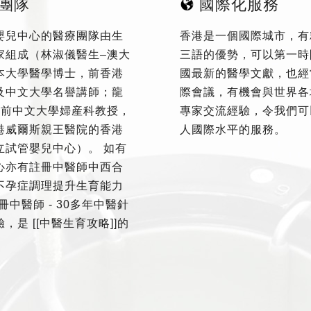
團隊
國際化服務
嬰兒中心的醫療團隊由生
香港是一個國際城市，有
家組成（林淑儀醫生–澳大
三語的優勢，可以第一時
本大學醫學博士，前香港
國最新的醫學文獻，也經
及中文大學名譽講師；龍
際會議，有機會與世界各
–前中文大學婦産科教授，
專家交流經驗，令我們可
港威爾斯親王醫院的香港
人國際水平的服務。
立試管嬰兒中心）。 如有
心亦有註冊中醫師中西合
不孕症調理提升生育能力
冊中醫師 - 30多年中醫針
，是 [[中醫生育攻略]]的