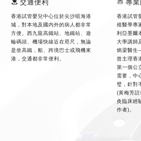
交通便利
專業
香港試管嬰兒中心位於尖沙咀海港
香港試管
城，對本地及國内外的病人都非常
殖醫學專
方便。西九龍高鐵站、地鐵站、遊
利亞墨爾
輪碼頭、機場快線近在咫尺，無論
大學講師
是坐高鐵，船、跨境巴士或飛機來
炳梁醫生
港，交通都非常便利。
曾主理香
第一個公
需要，中
璧，針對
(黃梅芳註
灸臨床經驗
作者)。