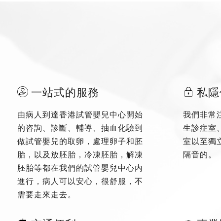
一站式的服務
私隱
由病人到達香港試管嬰兒中心開始
我們非常
的咨詢、診斷、輔導、抽血化驗到
生診症室
做試管嬰兒的取卵，處理卵子和胚
室以至獨
胎，以及放胚胎，冷凍胚胎，解凍
隔音的。
胚胎等都在我們的試管嬰兒中心内
進行，病人可以安心，很舒服，不
需要走來走去。