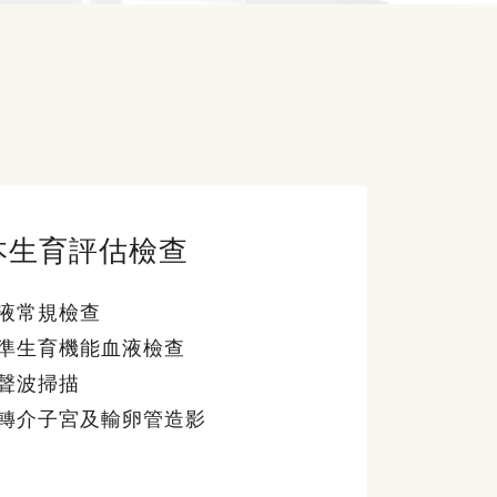
本生育評估檢查
液常規檢查
準生育機能血液檢查
聲波掃描
轉介子宮及輸卵管造影