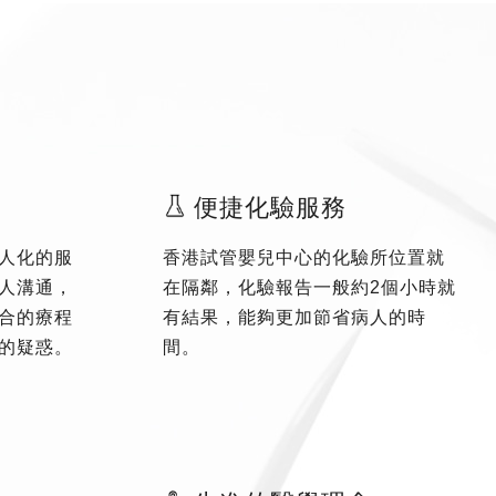
便捷化驗服務
人化的服
香港試管嬰兒中心的化驗所位置就
人溝通，
在隔鄰，化驗報告一般約2個小時就
合的療程
有結果，能夠更加節省病人的時
的疑惑。
間。