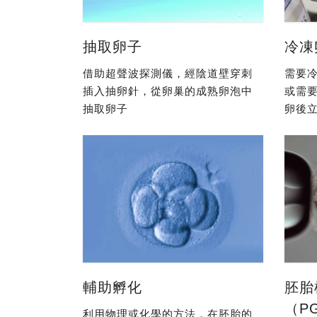
抽取卵子
冷凍
借助超聲波探測儀，經陰道壁穿刺
需要冷
插入抽卵針，從卵巢的成熟卵泡中
或需
抽取卵子
卵後立
輔助孵化
胚胎
（P
利用物理或化學的方法，在胚胎的