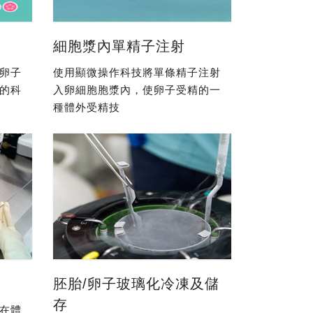
細胞漿內單精子注射
卵子
使用顯微操作科技將單條精子注射
的科
入卵細胞胞漿內，使卵子受精的一
種體外受精技
胚胎/卵子玻璃化冷凍及儲
存
在體