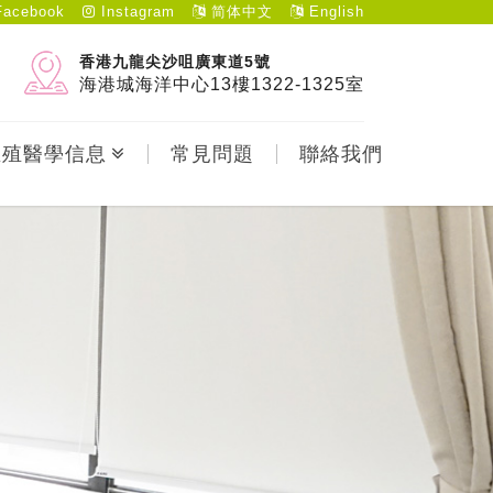
acebook
Instagram
简体中文
English
香港九龍尖沙咀廣東道5號
海港城海洋中心13樓1322-1325室
生殖醫學信息
常見問題
聯絡我們