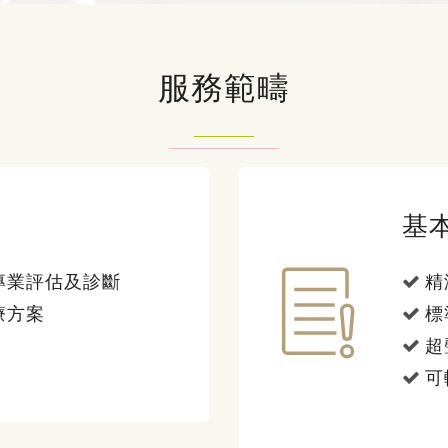
服務範疇
基
專業評估及診斷
精
療方案
標
超
可