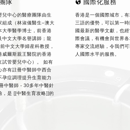
團隊
國際化服務
嬰兒中心的醫療團隊由生
香港是一個國際城市，有
家組成（林淑儀醫生–澳大
三語的優勢，可以第一時
本大學醫學博士，前香港
國最新的醫學文獻，也經
及中文大學名譽講師；龍
際會議，有機會與世界各
–前中文大學婦産科教授，
專家交流經驗，令我們可
港威爾斯親王醫院的香港
人國際水平的服務。
立試管嬰兒中心）。 如有
心亦有註冊中醫師中西合
不孕症調理提升生育能力
冊中醫師 - 30多年中醫針
，是 [[中醫生育攻略]]的