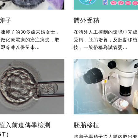
卵子
體外受精
凍卵子的30多歲未婚女士，
在體外人工控制的環境中完成
要做化療電療的癌症病患，取
受精，胚胎培養，及胚胎移植
即冷凍以保留未...
技，一般俗稱為試管嬰...
植入前遺傳學檢測
胚胎移植
GT）
將卵子與精子從人體內取出並