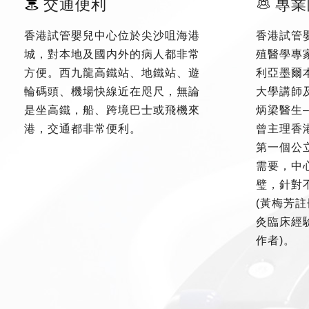
交通便利
專業
香港試管嬰兒中心位於尖沙咀海港
香港試管
城，對本地及國内外的病人都非常
殖醫學專
方便。西九龍高鐵站、地鐵站、遊
利亞墨爾
輪碼頭、機場快線近在咫尺，無論
大學講師
是坐高鐵，船、跨境巴士或飛機來
炳梁醫生
港，交通都非常便利。
曾主理香
第一個公
需要，中
璧，針對
(黃梅芳註
灸臨床經驗
作者)。