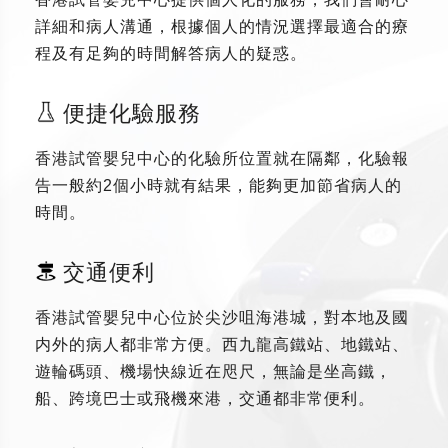
詳細和病人溝通，根據個人的情況選擇最適合的療
程及有足夠的時間解答病人的疑惑。
便捷化驗服務
香港試管嬰兒中心的化驗所位置就在隔鄰，化驗報
告一般約2個小時就有結果，能夠更加節省病人的
時間。
交通便利
香港試管嬰兒中心位於尖沙咀海港城，對本地及國
内外的病人都非常方便。西九龍高鐵站、地鐵站、
遊輪碼頭、機場快線近在咫尺，無論是坐高鐵，
船、跨境巴士或飛機來港，交通都非常便利。