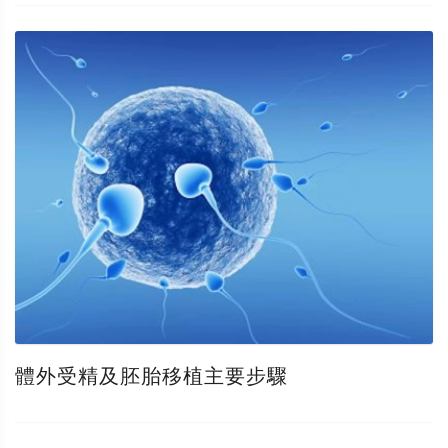
體外受精及胚胎移植主要步驟