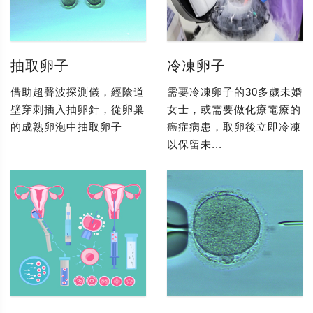
抽取卵子
冷凍卵子
借助超聲波探測儀，經陰道
需要冷凍卵子的30多歲未婚
壁穿刺插入抽卵針，從卵巢
女士，或需要做化療電療的
的成熟卵泡中抽取卵子
癌症病患，取卵後立即冷凍
以保留未...