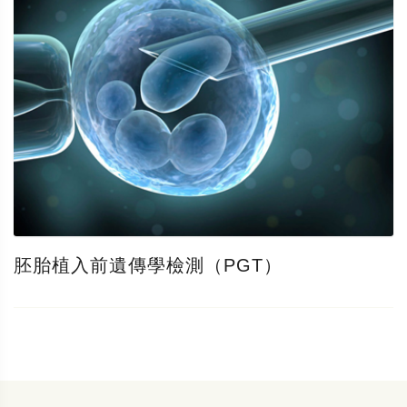
胚胎植入前遺傳學檢測（PGT）