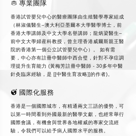
專業團隊
香港試管嬰兒中心的醫療團隊由生殖醫學專家組成
（林淑儀醫生–澳大利亞墨爾本大學醫學博士，前
香港大學講師及中文大學名譽講師；龍炳梁醫生–
前中文大學婦産科教授，曾主理香港威爾斯親王醫
院的香港第一個公立試管嬰兒中心）。 如有需
要，中心亦有註冊中醫師中西合璧，針對不孕症調
理提升生育能力 (黃梅芳註冊中醫師 - 30多年中醫
針灸臨床經驗，是 [[中醫生育攻略]]的作者)。
國際化服務
香港是一個國際城市，有精通兩文三語的優勢，可
以第一時間看到外國最新的醫學文獻，也經常舉行
國際會議，有機會與世界各地權威的專家交流經
驗，令我們可以給予病人國際水平的服務。