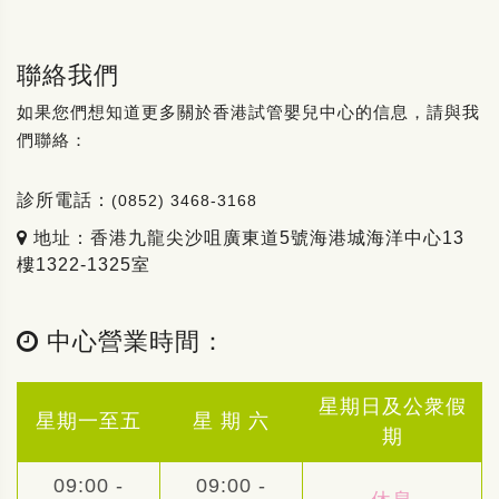
聯絡我們
如果您們想知道更多關於香港試管嬰兒中心的信息，請與我
們聯絡：
診所電話：
(0852) 3468-3168
地址：香港九龍尖沙咀廣東道5號海港城海洋中心13
樓1322-1325室
中心營業時間：
星期日及公衆假
星期一至五
星 期 六
期
09:00 -
09:00 -