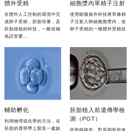
體外受精
細胞漿內單精子注射
在體外人工控制的環境中完
使用顯微操作科技將單條精
成卵子受精，胚胎培養，及
子注射入卵細胞胞漿內，使
胚胎移植的科技，一般俗稱
卵子受精的一種體外受精技
為試管嬰...
輔助孵化
胚胎植入前遺傳學檢
測（PGT）
利用物理或化學的方法，在
胚胎的透明帶上製造一處缺
胚胎移植前，對早期胚胎進