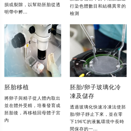
損或裂隙，以幫助胚胎從透
行染色體數目和結構異常的
明帶中孵...
檢測
胚胎移植
胚胎/卵子玻璃化冷
凍及儲存
將卵子與精子從人體內取出
並在體外受精，培養發育成
透過玻璃化快速冷凍法使胚
胚胎後，再移植回母體子宮
胎/卵子靜止下來，並在零
內
下196℃的液氮環境中長時
間保存的一...