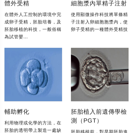
體外受精
細胞漿內單精子注射
在體外人工控制的環境中完
使用顯微操作科技將單條精
成卵子受精，胚胎培養，及
子注射入卵細胞胞漿內，使
胚胎移植的科技，一般俗稱
卵子受精的一種體外受精技
為試管嬰...
輔助孵化
胚胎植入前遺傳學檢
測（PGT）
利用物理或化學的方法，在
胚胎的透明帶上製造一處缺
胚胎移植前，對早期胚胎進