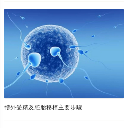
體外受精及胚胎移植主要步驟