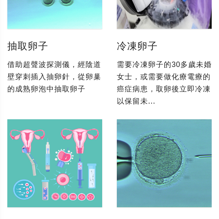
抽取卵子
冷凍卵子
借助超聲波探測儀，經陰道
需要冷凍卵子的30多歲未婚
壁穿刺插入抽卵針，從卵巢
女士，或需要做化療電療的
的成熟卵泡中抽取卵子
癌症病患，取卵後立即冷凍
以保留未...