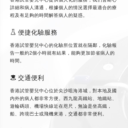
詳細和病人溝通，根據個人的情況選擇最適合的療
程及有足夠的時間解答病人的疑惑。
便捷化驗服務
香港試管嬰兒中心的化驗所位置就在隔鄰，化驗報
告一般約2個小時就有結果，能夠更加節省病人的
時間。
交通便利
香港試管嬰兒中心位於尖沙咀海港城，對本地及國
内外的病人都非常方便。西九龍高鐵站、地鐵站、
遊輪碼頭、機場快線近在咫尺，無論是坐高鐵，
船、跨境巴士或飛機來港，交通都非常便利。