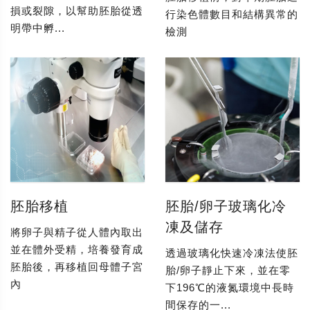
損或裂隙，以幫助胚胎從透
行染色體數目和結構異常的
明帶中孵...
檢測
胚胎移植
胚胎/卵子玻璃化冷
凍及儲存
將卵子與精子從人體內取出
並在體外受精，培養發育成
透過玻璃化快速冷凍法使胚
胚胎後，再移植回母體子宮
胎/卵子靜止下來，並在零
內
下196℃的液氮環境中長時
間保存的一...