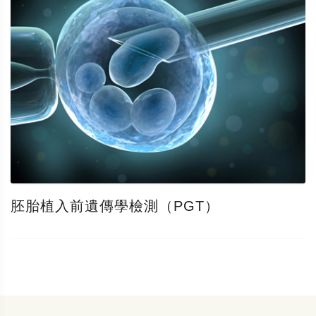
胚胎植入前遺傳學檢測（PGT）