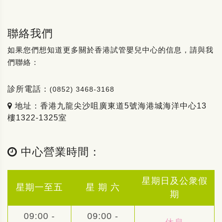
聯絡我們
如果您們想知道更多關於香港試管嬰兒中心的信息，請與我
們聯絡：
診所電話：
(0852) 3468-3168
地址：香港九龍尖沙咀廣東道5號海港城海洋中心13
樓1322-1325室
中心營業時間：
星期日及公衆假
星期一至五
星 期 六
期
09:00 -
09:00 -