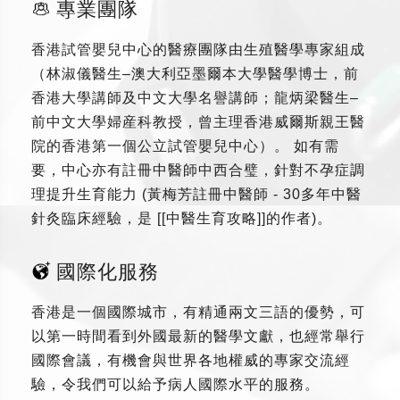
專業團隊
香港試管嬰兒中心的醫療團隊由生殖醫學專家組成
（林淑儀醫生–澳大利亞墨爾本大學醫學博士，前
香港大學講師及中文大學名譽講師；龍炳梁醫生–
前中文大學婦産科教授，曾主理香港威爾斯親王醫
院的香港第一個公立試管嬰兒中心）。 如有需
要，中心亦有註冊中醫師中西合璧，針對不孕症調
理提升生育能力 (黃梅芳註冊中醫師 - 30多年中醫
針灸臨床經驗，是 [[中醫生育攻略]]的作者)。
國際化服務
香港是一個國際城市，有精通兩文三語的優勢，可
以第一時間看到外國最新的醫學文獻，也經常舉行
國際會議，有機會與世界各地權威的專家交流經
驗，令我們可以給予病人國際水平的服務。