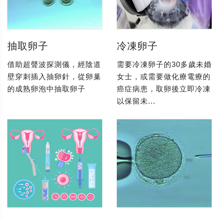
抽取卵子
冷凍卵子
借助超聲波探測儀，經陰道
需要冷凍卵子的30多歲未婚
壁穿刺插入抽卵針，從卵巢
女士，或需要做化療電療的
的成熟卵泡中抽取卵子
癌症病患，取卵後立即冷凍
以保留未...