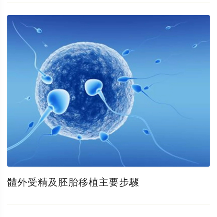
體外受精及胚胎移植主要步驟