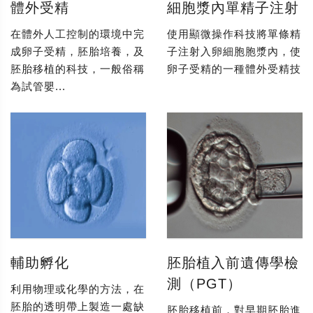
體外受精
細胞漿內單精子注射
在體外人工控制的環境中完
使用顯微操作科技將單條精
成卵子受精，胚胎培養，及
子注射入卵細胞胞漿內，使
胚胎移植的科技，一般俗稱
卵子受精的一種體外受精技
為試管嬰...
輔助孵化
胚胎植入前遺傳學檢
測（PGT）
利用物理或化學的方法，在
胚胎的透明帶上製造一處缺
胚胎移植前，對早期胚胎進