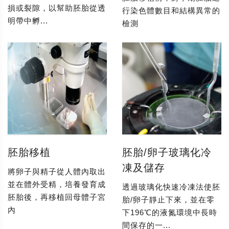
損或裂隙，以幫助胚胎從透
行染色體數目和結構異常的
明帶中孵...
檢測
胚胎移植
胚胎/卵子玻璃化冷
凍及儲存
將卵子與精子從人體內取出
並在體外受精，培養發育成
透過玻璃化快速冷凍法使胚
胚胎後，再移植回母體子宮
胎/卵子靜止下來，並在零
內
下196℃的液氮環境中長時
間保存的一...