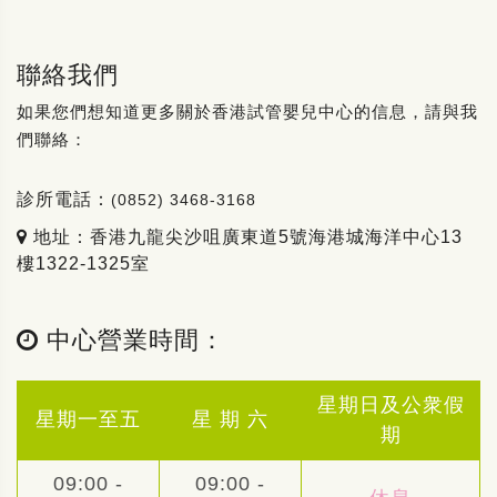
聯絡我們
如果您們想知道更多關於香港試管嬰兒中心的信息，請與我
們聯絡：
診所電話：
(0852) 3468-3168
地址：香港九龍尖沙咀廣東道5號海港城海洋中心13
樓1322-1325室
中心營業時間：
星期日及公衆假
星期一至五
星 期 六
期
09:00 -
09:00 -