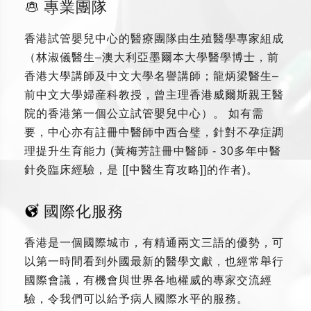
專業團隊
香港試管嬰兒中心的醫療團隊由生殖醫學專家組成
（林淑儀醫生–澳大利亞墨爾本大學醫學博士，前
香港大學講師及中文大學名譽講師；龍炳梁醫生–
前中文大學婦産科教授，曾主理香港威爾斯親王醫
院的香港第一個公立試管嬰兒中心）。 如有需
要，中心亦有註冊中醫師中西合璧，針對不孕症調
理提升生育能力 (黃梅芳註冊中醫師 - 30多年中醫
針灸臨床經驗，是 [[中醫生育攻略]]的作者)。
國際化服務
香港是一個國際城市，有精通兩文三語的優勢，可
以第一時間看到外國最新的醫學文獻，也經常舉行
國際會議，有機會與世界各地權威的專家交流經
驗，令我們可以給予病人國際水平的服務。