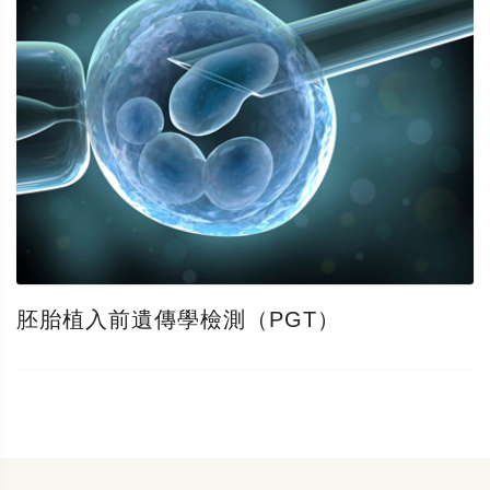
胚胎植入前遺傳學檢測（PGT）