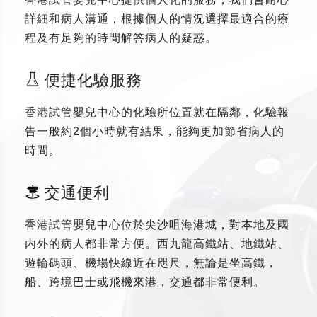
詳細和病人溝通，根據個人的情況選擇最適合的療
程及有足夠的時間解答病人的疑惑。
便捷化驗服務
香港試管嬰兒中心的化驗所位置就在隔鄰，化驗報
告一般約2個小時就有結果，能夠更加節省病人的
時間。
交通便利
香港試管嬰兒中心位於尖沙咀海港城，對本地及國
内外的病人都非常方便。西九龍高鐵站、地鐵站、
遊輪碼頭、機場快線近在咫尺，無論是坐高鐵，
船、跨境巴士或飛機來港，交通都非常便利。