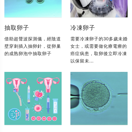
抽取卵子
冷凍卵子
借助超聲波探測儀，經陰道
需要冷凍卵子的30多歲未婚
壁穿刺插入抽卵針，從卵巢
女士，或需要做化療電療的
的成熟卵泡中抽取卵子
癌症病患，取卵後立即冷凍
以保留未...