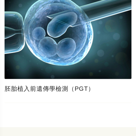
胚胎植入前遺傳學檢測（PGT）