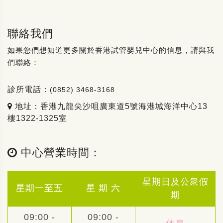
聯絡我們
如果您們想知道更多關於香港試管嬰兒中心的信息，請與我
們聯絡：
診所電話：
(0852) 3468-3168
地址：香港九龍尖沙咀廣東道5號海港城海洋中心13
樓1322-1325室
中心營業時間：
星期日及公衆假
星期一至五
星 期 六
期
09:00 -
09:00 -