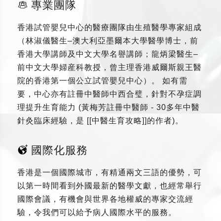
專業團隊
香港試管嬰兒中心的醫療團隊由生殖醫學專家組成
（林淑儀醫生–澳大利亞墨爾本大學醫學博士，前
香港大學講師及中文大學名譽講師；龍炳梁醫生–
前中文大學婦産科教授，曾主理香港威爾斯親王醫
院的香港第一個公立試管嬰兒中心）。 如有需
要，中心亦有註冊中醫師中西合璧，針對不孕症調
理提升生育能力 (黃梅芳註冊中醫師 - 30多年中醫
針灸臨床經驗，是 [[中醫生育攻略]]的作者)。
國際化服務
香港是一個國際城市，有精通兩文三語的優勢，可
以第一時間看到外國最新的醫學文獻，也經常舉行
國際會議，有機會與世界各地權威的專家交流經
驗，令我們可以給予病人國際水平的服務。