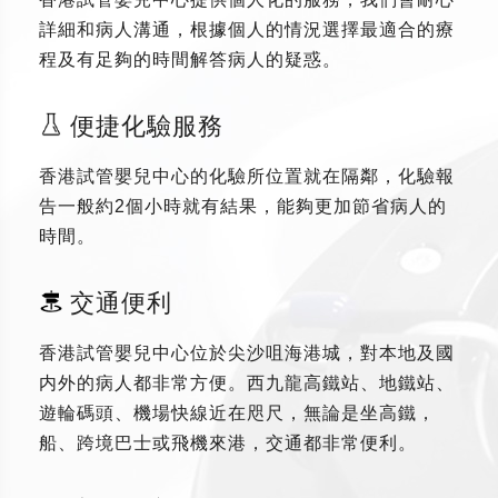
詳細和病人溝通，根據個人的情況選擇最適合的療
程及有足夠的時間解答病人的疑惑。
便捷化驗服務
香港試管嬰兒中心的化驗所位置就在隔鄰，化驗報
告一般約2個小時就有結果，能夠更加節省病人的
時間。
交通便利
香港試管嬰兒中心位於尖沙咀海港城，對本地及國
内外的病人都非常方便。西九龍高鐵站、地鐵站、
遊輪碼頭、機場快線近在咫尺，無論是坐高鐵，
船、跨境巴士或飛機來港，交通都非常便利。