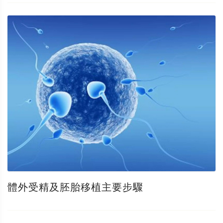
體外受精及胚胎移植主要步驟