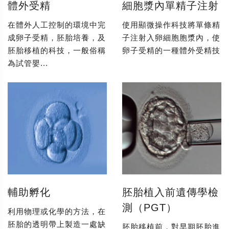
體外受精
細胞漿內單精子注射
在體外人工控制的環境中完
使用顯微操作科技將單條精
成卵子受精，胚胎培養，及
子注射入卵細胞胞漿內，使
胚胎移植的科技，一般俗稱
卵子受精的一種體外受精技
為試管嬰...
輔助孵化
胚胎植入前遺傳學檢
測（PGT）
利用物理或化學的方法，在
胚胎的透明帶上製造一處缺
胚胎移植前，對早期胚胎進