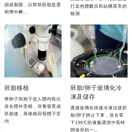
損或裂隙，以幫助胚胎從透
行染色體數目和結構異常的
明帶中孵...
檢測
胚胎移植
胚胎/卵子玻璃化冷
凍及儲存
將卵子與精子從人體內取出
並在體外受精，培養發育成
透過玻璃化快速冷凍法使胚
胚胎後，再移植回母體子宮
胎/卵子靜止下來，並在零
內
下196℃的液氮環境中長時
間保存的一...