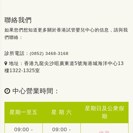
聯絡我們
如果您們想知道更多關於香港試管嬰兒中心的信息，請與我
們聯絡：
診所電話：
(0852) 3468-3168
地址：香港九龍尖沙咀廣東道5號海港城海洋中心13
樓1322-1325室
中心營業時間：
星期日及公衆假
星期一至五
星 期 六
期
09:00 -
09:00 -