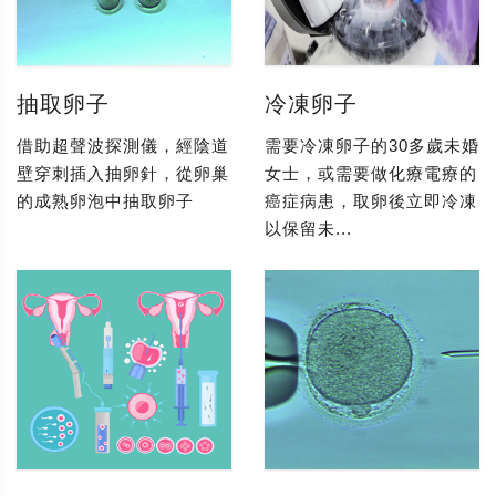
抽取卵子
冷凍卵子
借助超聲波探測儀，經陰道
需要冷凍卵子的30多歲未婚
壁穿刺插入抽卵針，從卵巢
女士，或需要做化療電療的
的成熟卵泡中抽取卵子
癌症病患，取卵後立即冷凍
以保留未...