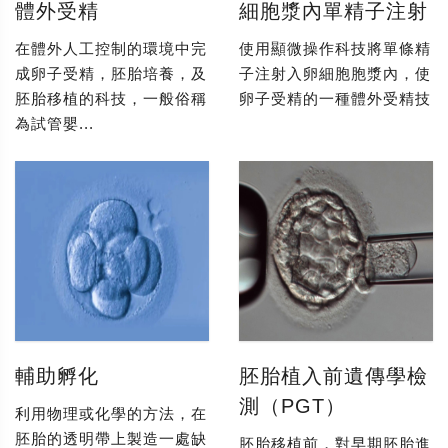
體外受精
細胞漿內單精子注射
在體外人工控制的環境中完
使用顯微操作科技將單條精
成卵子受精，胚胎培養，及
子注射入卵細胞胞漿內，使
胚胎移植的科技，一般俗稱
卵子受精的一種體外受精技
為試管嬰...
輔助孵化
胚胎植入前遺傳學檢
測（PGT）
利用物理或化學的方法，在
胚胎的透明帶上製造一處缺
胚胎移植前，對早期胚胎進