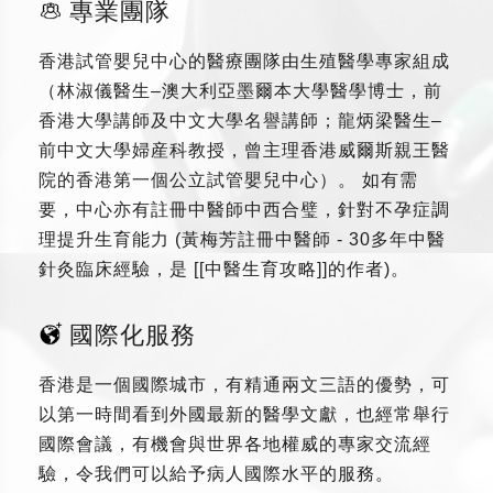
專業團隊
香港試管嬰兒中心的醫療團隊由生殖醫學專家組成
（林淑儀醫生–澳大利亞墨爾本大學醫學博士，前
香港大學講師及中文大學名譽講師；龍炳梁醫生–
前中文大學婦産科教授，曾主理香港威爾斯親王醫
院的香港第一個公立試管嬰兒中心）。 如有需
要，中心亦有註冊中醫師中西合璧，針對不孕症調
理提升生育能力 (黃梅芳註冊中醫師 - 30多年中醫
針灸臨床經驗，是 [[中醫生育攻略]]的作者)。
國際化服務
香港是一個國際城市，有精通兩文三語的優勢，可
以第一時間看到外國最新的醫學文獻，也經常舉行
國際會議，有機會與世界各地權威的專家交流經
驗，令我們可以給予病人國際水平的服務。