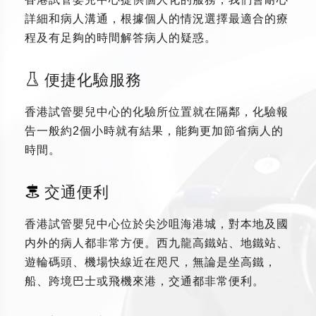
詳細和病人溝通，根據個人的情況選擇最適合的療
程及有足夠的時間解答病人的疑惑。
便捷化驗服務
香港試管嬰兒中心的化驗所位置就在隔鄰，化驗報
告一般約2個小時就有結果，能夠更加節省病人的
時間。
交通便利
香港試管嬰兒中心位於尖沙咀海港城，對本地及國
内外的病人都非常方便。西九龍高鐵站、地鐵站、
遊輪碼頭、機場快線近在咫尺，無論是坐高鐵，
船、跨境巴士或飛機來港，交通都非常便利。