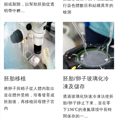
損或裂隙，以幫助胚胎從透
行染色體數目和結構異常的
明帶中孵...
檢測
胚胎移植
胚胎/卵子玻璃化冷
凍及儲存
將卵子與精子從人體內取出
並在體外受精，培養發育成
透過玻璃化快速冷凍法使胚
胚胎後，再移植回母體子宮
胎/卵子靜止下來，並在零
內
下196℃的液氮環境中長時
間保存的一...