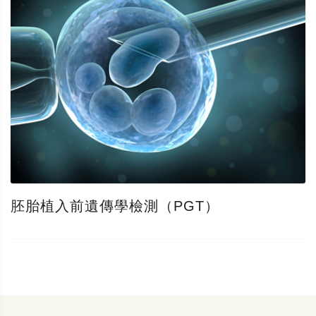
胚胎植入前遺傳學檢測（PGT）