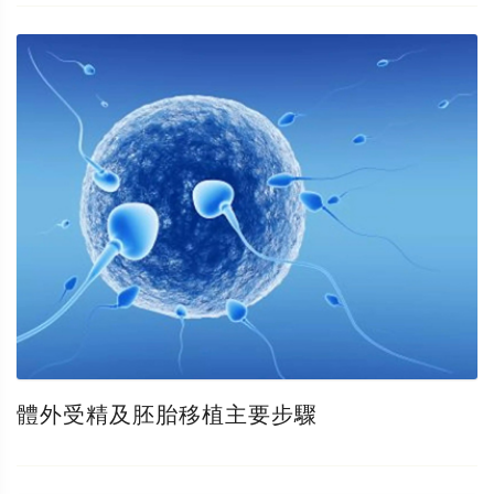
體外受精及胚胎移植主要步驟