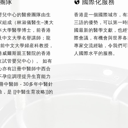
團隊
國際化服務
嬰兒中心的醫療團隊由生
香港是一個國際城市，有
家組成（林淑儀醫生–澳大
三語的優勢，可以第一時
本大學醫學博士，前香港
國最新的醫學文獻，也經
及中文大學名譽講師；龍
際會議，有機會與世界各
–前中文大學婦産科教授，
專家交流經驗，令我們可
港威爾斯親王醫院的香港
人國際水平的服務。
立試管嬰兒中心）。 如有
心亦有註冊中醫師中西合
不孕症調理提升生育能力
冊中醫師 - 30多年中醫針
，是 [[中醫生育攻略]]的