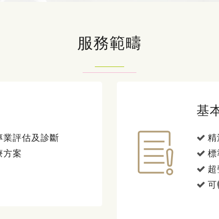
服務範疇
基
專業評估及診斷
精
療方案
標
超
可