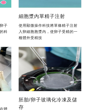
細胞漿內單精子注射
卵子
使用顯微操作科技將單條精子注射
的科
入卵細胞胞漿內，使卵子受精的一
種體外受精技
胚胎/卵子玻璃化冷凍及儲
存
在體