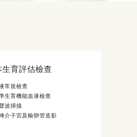
本生育評估檢查
液常規檢查
準生育機能血液檢查
聲波掃描
轉介子宮及輸卵管造影