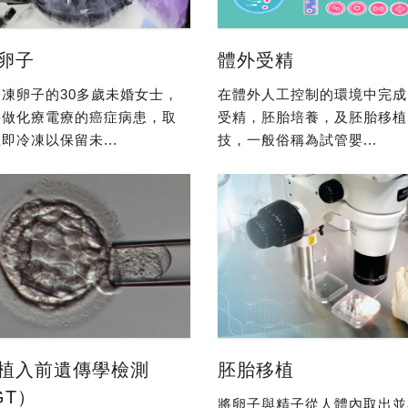
卵子
體外受精
凍卵子的30多歲未婚女士，
在體外人工控制的環境中完成
要做化療電療的癌症病患，取
受精，胚胎培養，及胚胎移植
即冷凍以保留未...
技，一般俗稱為試管嬰...
植入前遺傳學檢測
胚胎移植
GT）
將卵子與精子從人體內取出並