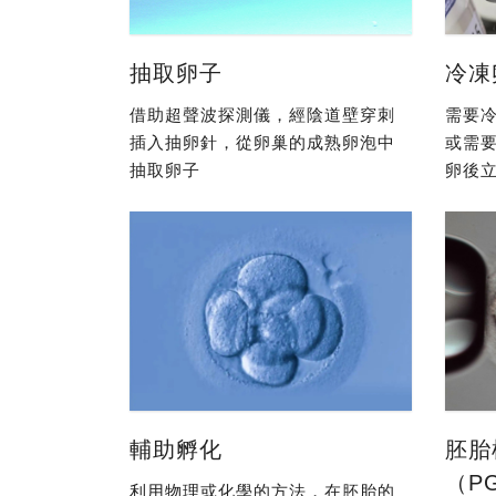
抽取卵子
冷凍
借助超聲波探測儀，經陰道壁穿刺
需要冷
插入抽卵針，從卵巢的成熟卵泡中
或需
抽取卵子
卵後立
輔助孵化
胚胎
（P
利用物理或化學的方法，在胚胎的