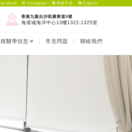
acebook
Instagram
简体中文
English
香港九龍尖沙咀廣東道5號
海港城海洋中心13樓1322-1325室
生殖醫學信息
常見問題
聯絡我們