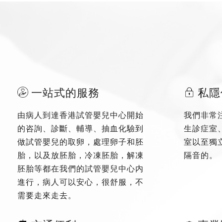
一站式的服務
私隱
由病人到達香港試管嬰兒中心開始
我們非常
的咨詢、診斷、輔導、抽血化驗到
生診症室
做試管嬰兒的取卵，處理卵子和胚
室以至獨
胎，以及放胚胎，冷凍胚胎，解凍
隔音的。
胚胎等都在我們的試管嬰兒中心内
進行，病人可以安心，很舒服，不
需要走來走去。