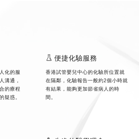
便捷化驗服務
人化的服
香港試管嬰兒中心的化驗所位置就
人溝通，
在隔鄰，化驗報告一般約2個小時就
合的療程
有結果，能夠更加節省病人的時
的疑惑。
間。