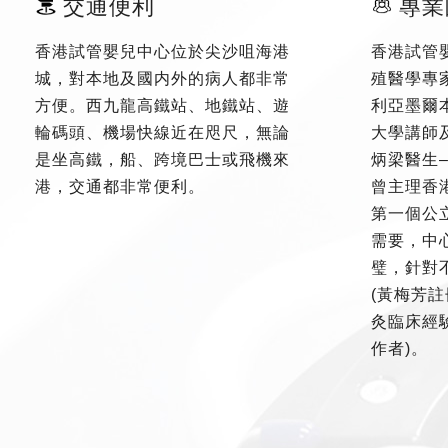
交通便利
專業
香港試管嬰兒中心位於尖沙咀海港
香港試管
城，對本地及國内外的病人都非常
殖醫學專
方便。西九龍高鐵站、地鐵站、遊
利亞墨爾
輪碼頭、機場快線近在咫尺，無論
大學講師
是坐高鐵，船、跨境巴士或飛機來
炳梁醫生
港，交通都非常便利。
曾主理香
第一個公
需要，中
璧，針對
(黃梅芳註
灸臨床經驗
作者)。