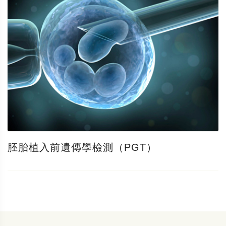
胚胎植入前遺傳學檢測（PGT）