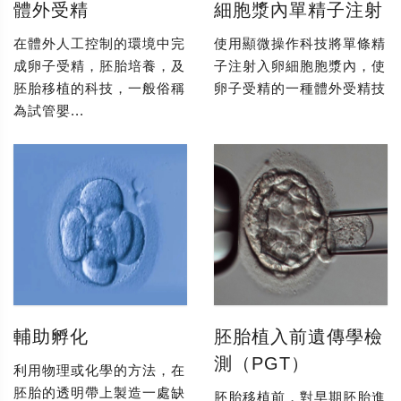
體外受精
細胞漿內單精子注射
在體外人工控制的環境中完
使用顯微操作科技將單條精
成卵子受精，胚胎培養，及
子注射入卵細胞胞漿內，使
胚胎移植的科技，一般俗稱
卵子受精的一種體外受精技
為試管嬰...
輔助孵化
胚胎植入前遺傳學檢
測（PGT）
利用物理或化學的方法，在
胚胎的透明帶上製造一處缺
胚胎移植前，對早期胚胎進