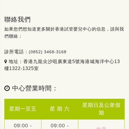
聯絡我們
如果您們想知道更多關於香港試管嬰兒中心的信息，請與我
們聯絡：
診所電話：
(0852) 3468-3168
地址：香港九龍尖沙咀廣東道5號海港城海洋中心13
樓1322-1325室
中心營業時間：
星期日及公衆假
星期一至五
星 期 六
期
09:00 -
09:00 -