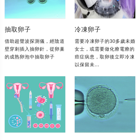
抽取卵子
冷凍卵子
借助超聲波探測儀，經陰道
需要冷凍卵子的30多歲未婚
壁穿刺插入抽卵針，從卵巢
女士，或需要做化療電療的
的成熟卵泡中抽取卵子
癌症病患，取卵後立即冷凍
以保留未...