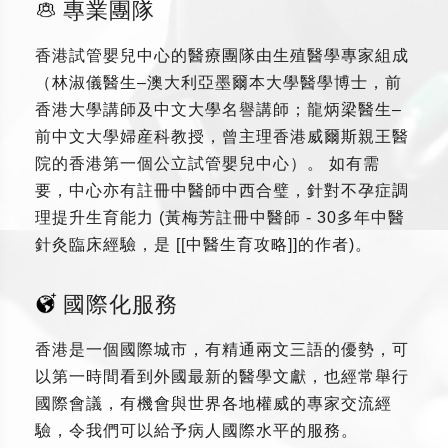
專業團隊
香港試管嬰兒中心的醫療團隊由生殖醫學專家組成
（林淑儀醫生–澳大利亞墨爾本大學醫學博士，前
香港大學講師及中文大學名譽講師；龍炳梁醫生–
前中文大學婦産科教授，曾主理香港威爾斯親王醫
院的香港第一個公立試管嬰兒中心）。 如有需
要，中心亦有註冊中醫師中西合璧，針對不孕症調
理提升生育能力 (黃梅芳註冊中醫師 - 30多年中醫
針灸臨床經驗，是 [[中醫生育攻略]]的作者)。
國際化服務
香港是一個國際城市，有精通兩文三語的優勢，可
以第一時間看到外國最新的醫學文獻，也經常舉行
國際會議，有機會與世界各地權威的專家交流經
驗，令我們可以給予病人國際水平的服務。