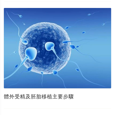
體外受精及胚胎移植主要步驟