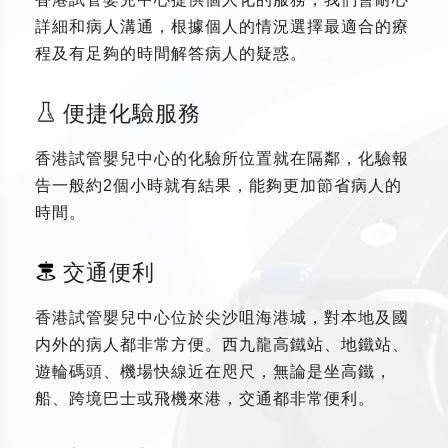
詳細和病人溝通，根據個人的情況選擇最適合的療
程及有足夠的時間解答病人的疑惑。
便捷化驗服務
香港試管嬰兒中心的化驗所位置就在隔鄰，化驗報
告一般約2個小時就有結果，能夠更加節省病人的
時間。
交通便利
香港試管嬰兒中心位於尖沙咀海港城，對本地及國
内外的病人都非常方便。西九龍高鐵站、地鐵站、
遊輪碼頭、機場快線近在咫尺，無論是坐高鐵，
船、跨境巴士或飛機來港，交通都非常便利。