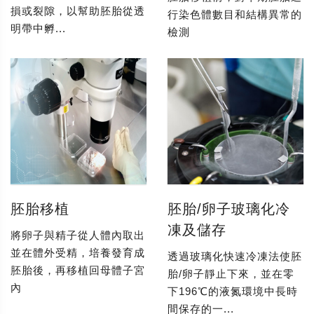
損或裂隙，以幫助胚胎從透
行染色體數目和結構異常的
明帶中孵...
檢測
胚胎移植
胚胎/卵子玻璃化冷
凍及儲存
將卵子與精子從人體內取出
並在體外受精，培養發育成
透過玻璃化快速冷凍法使胚
胚胎後，再移植回母體子宮
胎/卵子靜止下來，並在零
內
下196℃的液氮環境中長時
間保存的一...