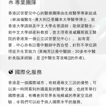
專業團隊
香港試管嬰兒中心的醫療團隊由生殖醫學專家組成
（林淑儀醫生–澳大利亞墨爾本大學醫學博士，前
香港大學講師及中文大學名譽講師；龍炳梁醫生–
前中文大學婦産科教授，曾主理香港威爾斯親王醫
院的香港第一個公立試管嬰兒中心）。 如有需
要，中心亦有註冊中醫師中西合璧，針對不孕症調
理提升生育能力 (黃梅芳註冊中醫師 - 30多年中醫
針灸臨床經驗，是 [[中醫生育攻略]]的作者)。
國際化服務
香港是一個國際城市，有精通兩文三語的優勢，可
以第一時間看到外國最新的醫學文獻，也經常舉行
國際會議，有機會與世界各地權威的專家交流經
驗，令我們可以給予病人國際水平的服務。