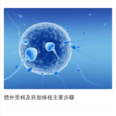
體外受精及胚胎移植主要步驟