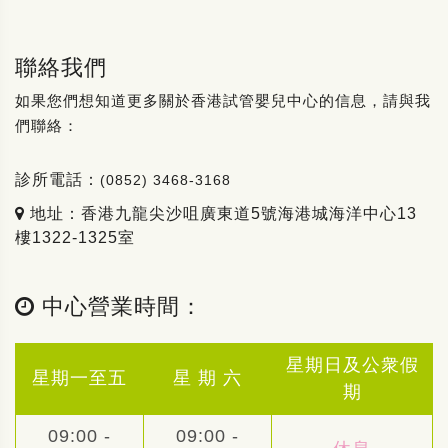
聯絡我們
如果您們想知道更多關於香港試管嬰兒中心的信息，請與我
們聯絡：
診所電話：
(0852) 3468-3168
地址：香港九龍尖沙咀廣東道5號海港城海洋中心13
樓1322-1325室
中心營業時間：
星期日及公衆假
星期一至五
星 期 六
期
09:00 -
09:00 -