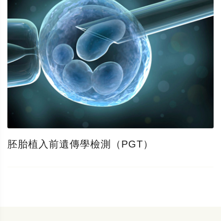
胚胎植入前遺傳學檢測（PGT）