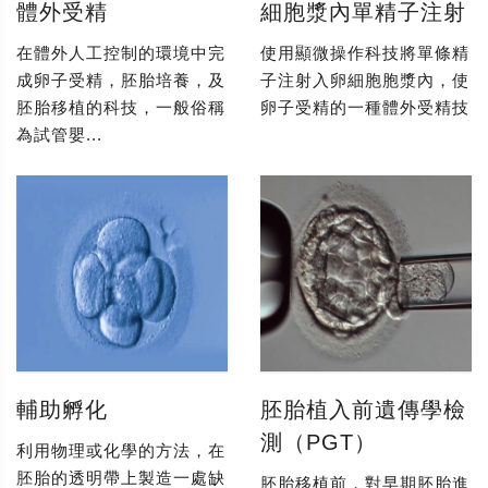
體外受精
細胞漿內單精子注射
在體外人工控制的環境中完
使用顯微操作科技將單條精
成卵子受精，胚胎培養，及
子注射入卵細胞胞漿內，使
胚胎移植的科技，一般俗稱
卵子受精的一種體外受精技
為試管嬰...
輔助孵化
胚胎植入前遺傳學檢
測（PGT）
利用物理或化學的方法，在
胚胎的透明帶上製造一處缺
胚胎移植前，對早期胚胎進