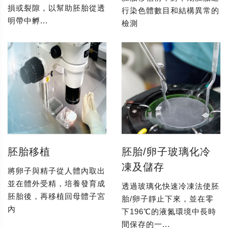
損或裂隙，以幫助胚胎從透
行染色體數目和結構異常的
明帶中孵...
檢測
胚胎移植
胚胎/卵子玻璃化冷
凍及儲存
將卵子與精子從人體內取出
並在體外受精，培養發育成
透過玻璃化快速冷凍法使胚
胚胎後，再移植回母體子宮
胎/卵子靜止下來，並在零
內
下196℃的液氮環境中長時
間保存的一...