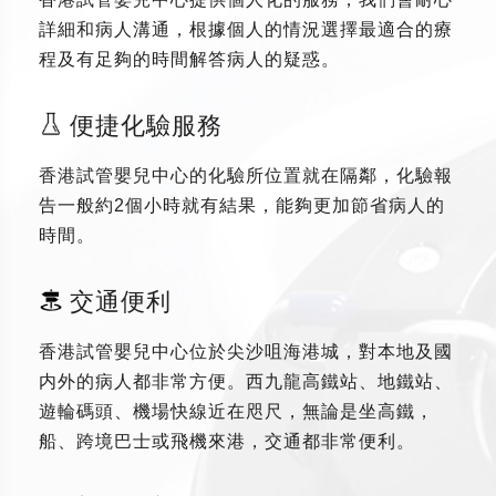
詳細和病人溝通，根據個人的情況選擇最適合的療
程及有足夠的時間解答病人的疑惑。
便捷化驗服務
香港試管嬰兒中心的化驗所位置就在隔鄰，化驗報
告一般約2個小時就有結果，能夠更加節省病人的
時間。
交通便利
香港試管嬰兒中心位於尖沙咀海港城，對本地及國
内外的病人都非常方便。西九龍高鐵站、地鐵站、
遊輪碼頭、機場快線近在咫尺，無論是坐高鐵，
船、跨境巴士或飛機來港，交通都非常便利。