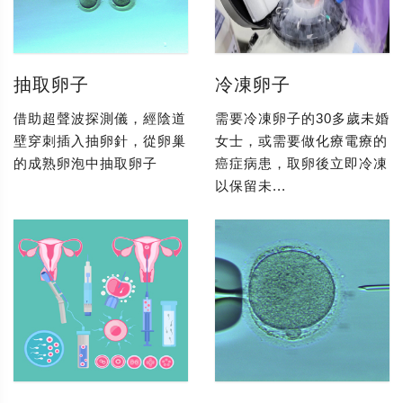
抽取卵子
冷凍卵子
借助超聲波探測儀，經陰道
需要冷凍卵子的30多歲未婚
壁穿刺插入抽卵針，從卵巢
女士，或需要做化療電療的
的成熟卵泡中抽取卵子
癌症病患，取卵後立即冷凍
以保留未...