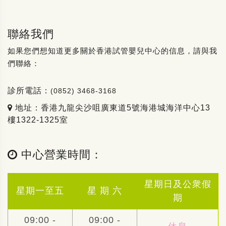
聯絡我們
如果您們想知道更多關於香港試管嬰兒中心的信息，請與我
們聯絡：
診所電話：
(0852) 3468-3168
地址：香港九龍尖沙咀廣東道5號海港城海洋中心13
樓1322-1325室
中心營業時間：
星期日及公衆假
星期一至五
星 期 六
期
09:00 -
09:00 -