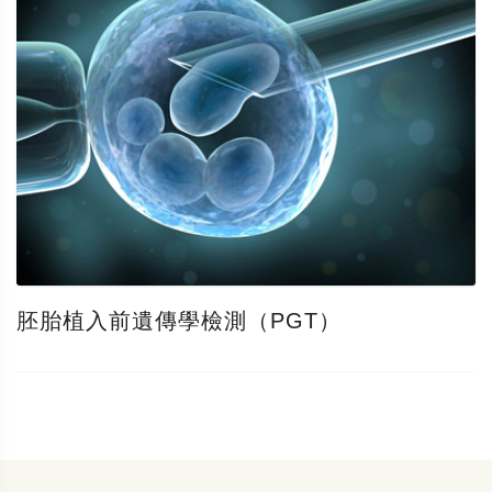
胚胎植入前遺傳學檢測（PGT）