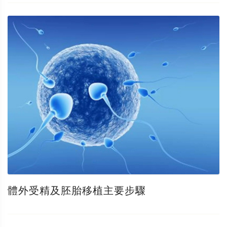
體外受精及胚胎移植主要步驟