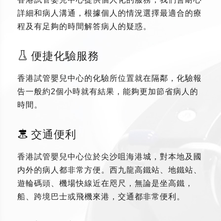
詳細和病人溝通，根據個人的情況選擇最適合的療
程及有足夠的時間解答病人的疑惑。
便捷化驗服務
香港試管嬰兒中心的化驗所位置就在隔鄰，化驗報
告一般約2個小時就有結果，能夠更加節省病人的
時間。
交通便利
香港試管嬰兒中心位於尖沙咀海港城，對本地及國
内外的病人都非常方便。西九龍高鐵站、地鐵站、
遊輪碼頭、機場快線近在咫尺，無論是坐高鐵，
船、跨境巴士或飛機來港，交通都非常便利。