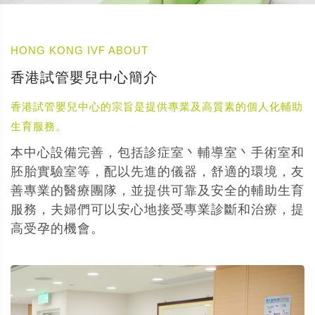
HONG KONG IVF ABOUT
香港試管嬰兒中心簡介
香港試管嬰兒中心的宗旨是提供專業及高質素的個人化輔助
生育服務。
本中心設備完善，包括診症室丶輔導室丶手術室和
胚胎實驗室等，配以先進的儀器，舒適的環境，友
善專業的醫療團隊，並提供可靠及安全的輔助生育
服務，夫婦們可以安心地接受專業診斷和治療，提
高受孕的機會。