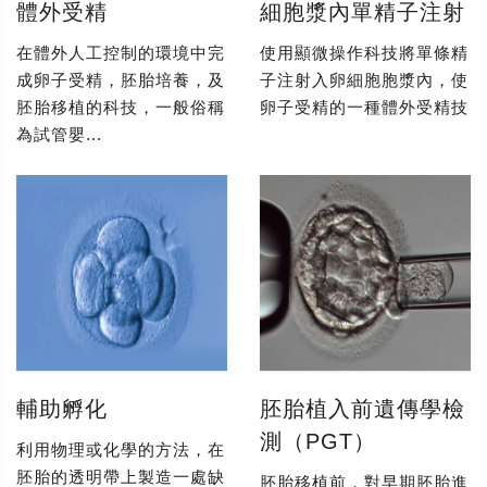
體外受精
細胞漿內單精子注射
在體外人工控制的環境中完
使用顯微操作科技將單條精
成卵子受精，胚胎培養，及
子注射入卵細胞胞漿內，使
胚胎移植的科技，一般俗稱
卵子受精的一種體外受精技
為試管嬰...
輔助孵化
胚胎植入前遺傳學檢
測（PGT）
利用物理或化學的方法，在
胚胎的透明帶上製造一處缺
胚胎移植前，對早期胚胎進