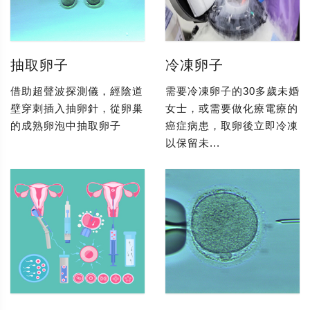
抽取卵子
冷凍卵子
借助超聲波探測儀，經陰道
需要冷凍卵子的30多歲未婚
壁穿刺插入抽卵針，從卵巢
女士，或需要做化療電療的
的成熟卵泡中抽取卵子
癌症病患，取卵後立即冷凍
以保留未...