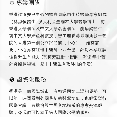
專業團隊
香港試管嬰兒中心的醫療團隊由生殖醫學專家組成
（林淑儀醫生–澳大利亞墨爾本大學醫學博士，前
香港大學講師及中文大學名譽講師；龍炳梁醫生–
前中文大學婦産科教授，曾主理香港威爾斯親王醫
院的香港第一個公立試管嬰兒中心）。 如有需
要，中心亦有註冊中醫師中西合璧，針對不孕症調
理提升生育能力 (黃梅芳註冊中醫師 - 30多年中醫
針灸臨床經驗，是 [[中醫生育攻略]]的作者)。
國際化服務
香港是一個國際城市，有精通兩文三語的優勢，可
以第一時間看到外國最新的醫學文獻，也經常舉行
國際會議，有機會與世界各地權威的專家交流經
驗，令我們可以給予病人國際水平的服務。