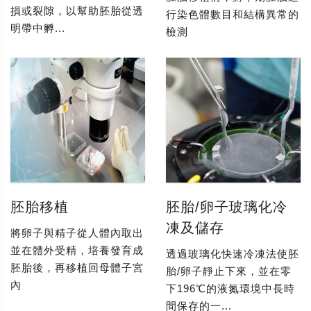
損或裂隙，以幫助胚胎從透
行染色體數目和結構異常的
明帶中孵...
檢測
胚胎移植
胚胎/卵子玻璃化冷
凍及儲存
將卵子與精子從人體內取出
並在體外受精，培養發育成
透過玻璃化快速冷凍法使胚
胚胎後，再移植回母體子宮
胎/卵子靜止下來，並在零
內
下196℃的液氮環境中長時
間保存的一...