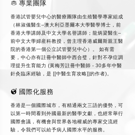
專業團隊
香港試管嬰兒中心的醫療團隊由生殖醫學專家組成
（林淑儀醫生–澳大利亞墨爾本大學醫學博士，前
香港大學講師及中文大學名譽講師；龍炳梁醫生–
前中文大學婦産科教授，曾主理香港威爾斯親王醫
院的香港第一個公立試管嬰兒中心）。 如有需
要，中心亦有註冊中醫師中西合璧，針對不孕症調
理提升生育能力 (黃梅芳註冊中醫師 - 30多年中醫
針灸臨床經驗，是 [[中醫生育攻略]]的作者)。
國際化服務
香港是一個國際城市，有精通兩文三語的優勢，可
以第一時間看到外國最新的醫學文獻，也經常舉行
國際會議，有機會與世界各地權威的專家交流經
驗，令我們可以給予病人國際水平的服務。