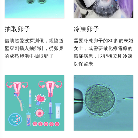
抽取卵子
冷凍卵子
借助超聲波探測儀，經陰道
需要冷凍卵子的30多歲未婚
壁穿刺插入抽卵針，從卵巢
女士，或需要做化療電療的
的成熟卵泡中抽取卵子
癌症病患，取卵後立即冷凍
以保留未...