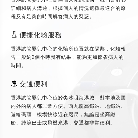
詳細和病人溝通，根據個人的情況選擇最適合的療
程及有足夠的時間解答病人的疑惑。
便捷化驗服務
香港試管嬰兒中心的化驗所位置就在隔鄰，化驗報
告一般約2個小時就有結果，能夠更加節省病人的
時間。
交通便利
香港試管嬰兒中心位於尖沙咀海港城，對本地及國
内外的病人都非常方便。西九龍高鐵站、地鐵站、
遊輪碼頭、機場快線近在咫尺，無論是坐高鐵，
船、跨境巴士或飛機來港，交通都非常便利。