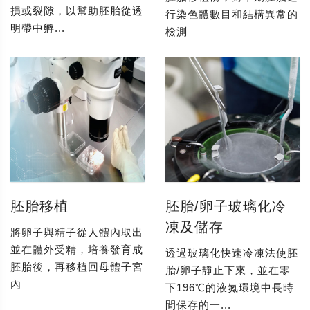
損或裂隙，以幫助胚胎從透
行染色體數目和結構異常的
明帶中孵...
檢測
胚胎移植
胚胎/卵子玻璃化冷
凍及儲存
將卵子與精子從人體內取出
並在體外受精，培養發育成
透過玻璃化快速冷凍法使胚
胚胎後，再移植回母體子宮
胎/卵子靜止下來，並在零
內
下196℃的液氮環境中長時
間保存的一...