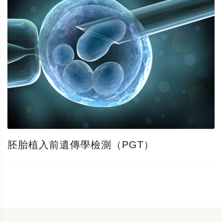
胚胎植入前遺傳學檢測（PGT）