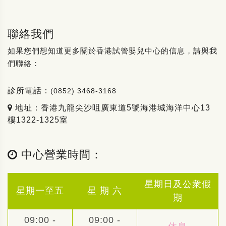
聯絡我們
如果您們想知道更多關於香港試管嬰兒中心的信息，請與我
們聯絡：
診所電話：
(0852) 3468-3168
地址：香港九龍尖沙咀廣東道5號海港城海洋中心13
樓1322-1325室
中心營業時間：
星期日及公衆假
星期一至五
星 期 六
期
09:00 -
09:00 -