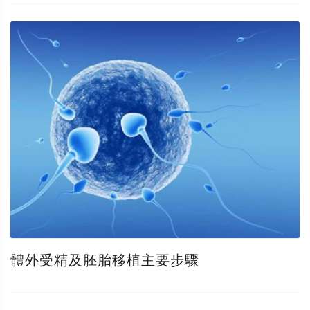
體外受精及胚胎移植主要步驟