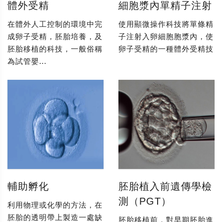
體外受精
細胞漿內單精子注射
在體外人工控制的環境中完
使用顯微操作科技將單條精
成卵子受精，胚胎培養，及
子注射入卵細胞胞漿內，使
胚胎移植的科技，一般俗稱
卵子受精的一種體外受精技
為試管嬰...
輔助孵化
胚胎植入前遺傳學檢
測（PGT）
利用物理或化學的方法，在
胚胎的透明帶上製造一處缺
胚胎移植前，對早期胚胎進