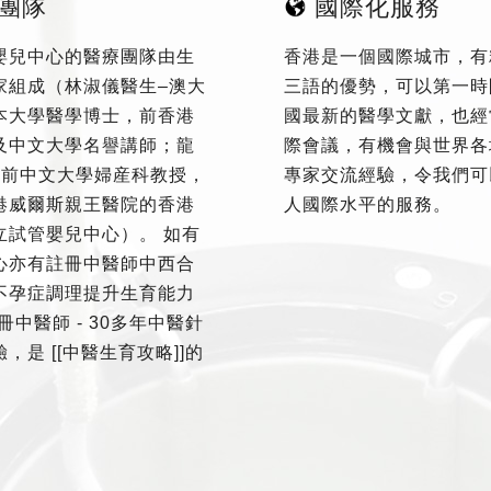
團隊
國際化服務
嬰兒中心的醫療團隊由生
香港是一個國際城市，有
家組成（林淑儀醫生–澳大
三語的優勢，可以第一時
本大學醫學博士，前香港
國最新的醫學文獻，也經
及中文大學名譽講師；龍
際會議，有機會與世界各
–前中文大學婦産科教授，
專家交流經驗，令我們可
港威爾斯親王醫院的香港
人國際水平的服務。
立試管嬰兒中心）。 如有
心亦有註冊中醫師中西合
不孕症調理提升生育能力
冊中醫師 - 30多年中醫針
，是 [[中醫生育攻略]]的