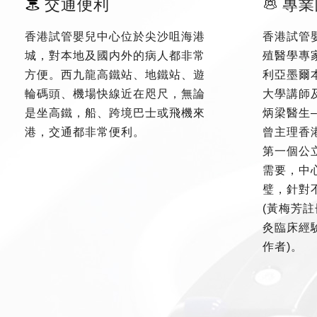
交通便利
專業
香港試管嬰兒中心位於尖沙咀海港
香港試管
城，對本地及國内外的病人都非常
殖醫學專
方便。西九龍高鐵站、地鐵站、遊
利亞墨爾
輪碼頭、機場快線近在咫尺，無論
大學講師
是坐高鐵，船、跨境巴士或飛機來
炳梁醫生
港，交通都非常便利。
曾主理香
第一個公
需要，中
璧，針對
(黃梅芳註
灸臨床經驗
作者)。