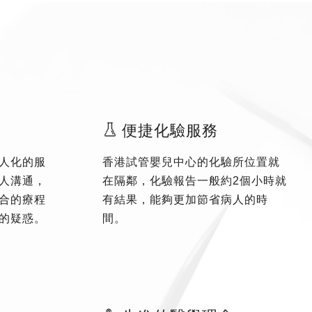
便捷化驗服務
人化的服
香港試管嬰兒中心的化驗所位置就
人溝通，
在隔鄰，化驗報告一般約2個小時就
合的療程
有結果，能夠更加節省病人的時
的疑惑。
間。