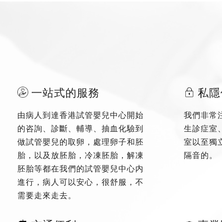
一站式的服務
私隱
由病人到達香港試管嬰兒中心開始
我們非常
的咨詢、診斷、輔導、抽血化驗到
生診症室
做試管嬰兒的取卵，處理卵子和胚
室以至獨
胎，以及放胚胎，冷凍胚胎，解凍
隔音的。
胚胎等都在我們的試管嬰兒中心内
進行，病人可以安心，很舒服，不
需要走來走去。