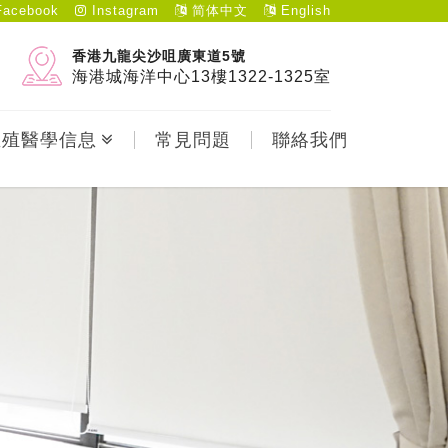
acebook
Instagram
简体中文
English
香港九龍尖沙咀廣東道5號
海港城海洋中心13樓1322-1325室
生殖醫學信息
常見問題
聯絡我們