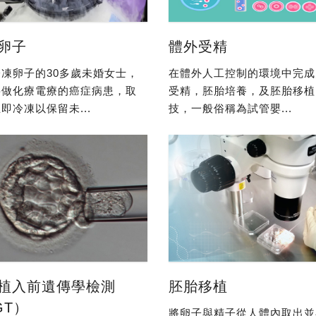
卵子
體外受精
凍卵子的30多歲未婚女士，
在體外人工控制的環境中完成
要做化療電療的癌症病患，取
受精，胚胎培養，及胚胎移植
即冷凍以保留未...
技，一般俗稱為試管嬰...
植入前遺傳學檢測
胚胎移植
GT）
將卵子與精子從人體內取出並