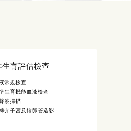
本生育評估檢查
液常規檢查
準生育機能血液檢查
聲波掃描
轉介子宮及輸卵管造影