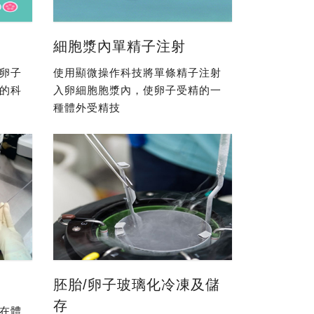
細胞漿內單精子注射
卵子
使用顯微操作科技將單條精子注射
的科
入卵細胞胞漿內，使卵子受精的一
種體外受精技
胚胎/卵子玻璃化冷凍及儲
存
在體