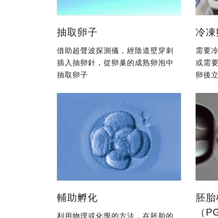
抽取卵子
冷凍
借助超聲波探測儀，經陰道壁穿刺
需要冷
插入抽卵針，從卵巢的成熟卵泡中
或需
抽取卵子
卵後立
輔助孵化
胚胎
（P
利用物理或化學的方法，在胚胎的