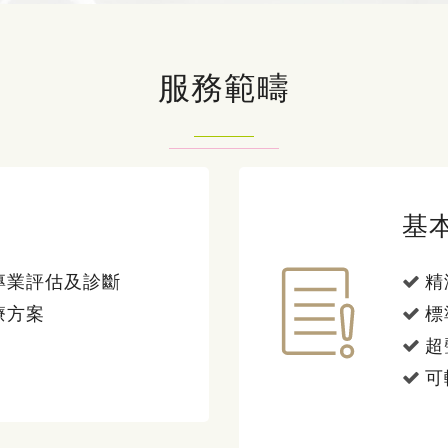
服務範疇
基
專業評估及診斷
精
療方案
標
超
可