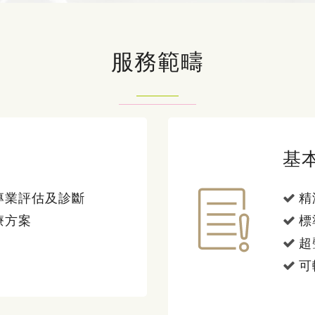
服務範疇
基
專業評估及診斷
精
療方案
標
超
可