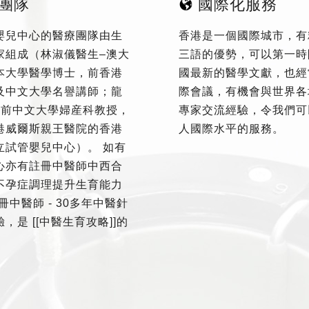
團隊
國際化服務
嬰兒中心的醫療團隊由生
香港是一個國際城市，有
家組成（林淑儀醫生–澳大
三語的優勢，可以第一時
本大學醫學博士，前香港
國最新的醫學文獻，也經
及中文大學名譽講師；龍
際會議，有機會與世界各
–前中文大學婦産科教授，
專家交流經驗，令我們可
港威爾斯親王醫院的香港
人國際水平的服務。
立試管嬰兒中心）。 如有
心亦有註冊中醫師中西合
不孕症調理提升生育能力
冊中醫師 - 30多年中醫針
，是 [[中醫生育攻略]]的