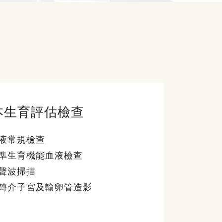
本生育評估檢查
液常規檢查
準生育機能血液檢查
聲波掃描
轉介子宮及輸卵管造影