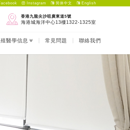
acebook
Instagram
简体中文
English
香港九龍尖沙咀廣東道5號
海港城海洋中心13樓1322-1325室
生殖醫學信息
常見問題
聯絡我們