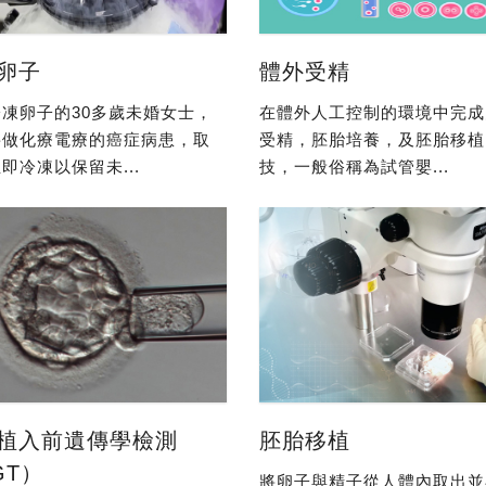
卵子
體外受精
凍卵子的30多歲未婚女士，
在體外人工控制的環境中完成
要做化療電療的癌症病患，取
受精，胚胎培養，及胚胎移植
即冷凍以保留未...
技，一般俗稱為試管嬰...
植入前遺傳學檢測
胚胎移植
GT）
將卵子與精子從人體內取出並