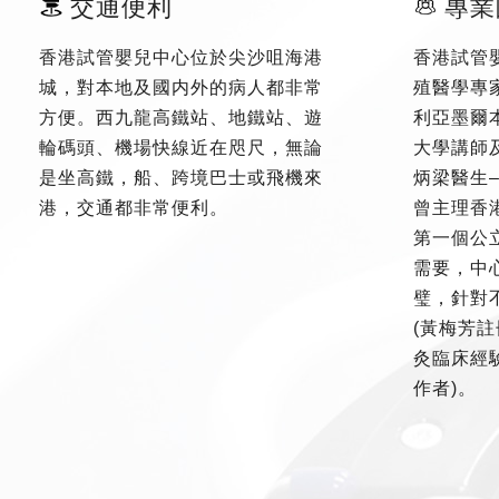
交通便利
專業
香港試管嬰兒中心位於尖沙咀海港
香港試管
城，對本地及國内外的病人都非常
殖醫學專
方便。西九龍高鐵站、地鐵站、遊
利亞墨爾
輪碼頭、機場快線近在咫尺，無論
大學講師
是坐高鐵，船、跨境巴士或飛機來
炳梁醫生
港，交通都非常便利。
曾主理香
第一個公
需要，中
璧，針對
(黃梅芳註
灸臨床經驗
作者)。