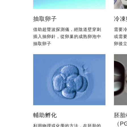
抽取卵子
冷凍
借助超聲波探測儀，經陰道壁穿刺
需要冷
插入抽卵針，從卵巢的成熟卵泡中
或需
抽取卵子
卵後立
輔助孵化
胚胎
（P
利用物理或化學的方法，在胚胎的