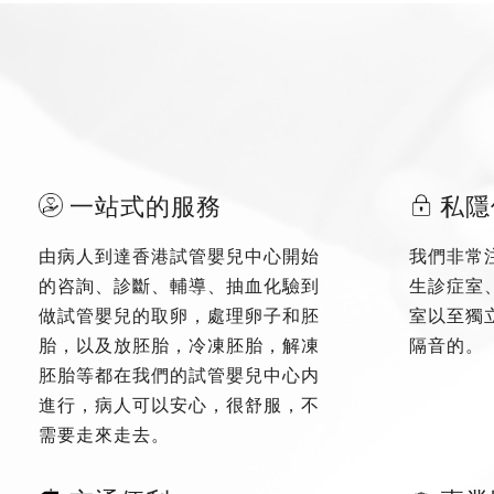
一站式的服務
私隱
由病人到達香港試管嬰兒中心開始
我們非常
的咨詢、診斷、輔導、抽血化驗到
生診症室
做試管嬰兒的取卵，處理卵子和胚
室以至獨
胎，以及放胚胎，冷凍胚胎，解凍
隔音的。
胚胎等都在我們的試管嬰兒中心内
進行，病人可以安心，很舒服，不
需要走來走去。