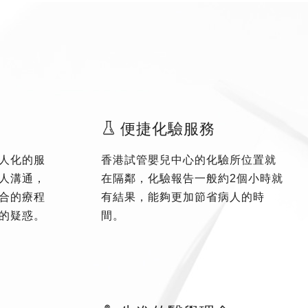
便捷化驗服務
人化的服
香港試管嬰兒中心的化驗所位置就
人溝通，
在隔鄰，化驗報告一般約2個小時就
合的療程
有結果，能夠更加節省病人的時
的疑惑。
間。