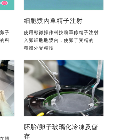
細胞漿內單精子注射
卵子
使用顯微操作科技將單條精子注射
的科
入卵細胞胞漿內，使卵子受精的一
種體外受精技
胚胎/卵子玻璃化冷凍及儲
存
在體