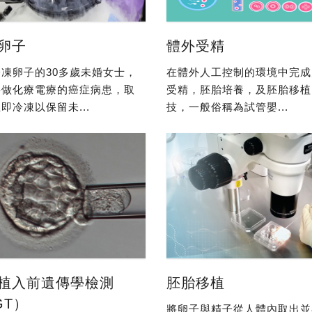
卵子
體外受精
凍卵子的30多歲未婚女士，
在體外人工控制的環境中完成
要做化療電療的癌症病患，取
受精，胚胎培養，及胚胎移植
即冷凍以保留未...
技，一般俗稱為試管嬰...
植入前遺傳學檢測
胚胎移植
GT）
將卵子與精子從人體內取出並