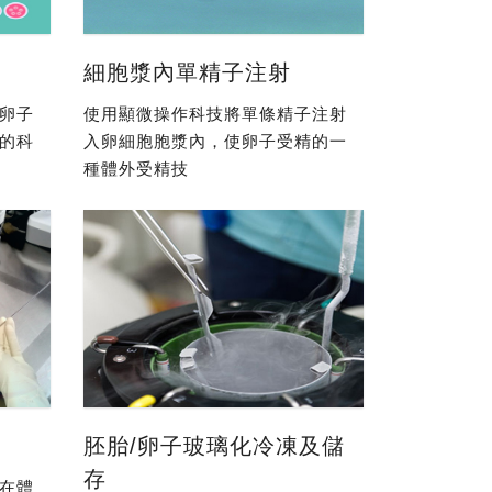
細胞漿內單精子注射
卵子
使用顯微操作科技將單條精子注射
的科
入卵細胞胞漿內，使卵子受精的一
種體外受精技
胚胎/卵子玻璃化冷凍及儲
存
在體