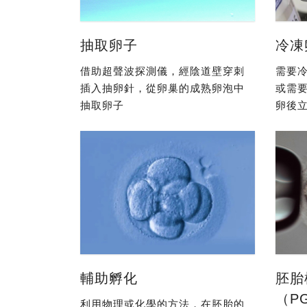
抽取卵子
冷凍
借助超聲波探測儀，經陰道壁穿刺
需要冷
插入抽卵針，從卵巢的成熟卵泡中
或需
抽取卵子
卵後立
輔助孵化
胚胎
（P
利用物理或化學的方法，在胚胎的