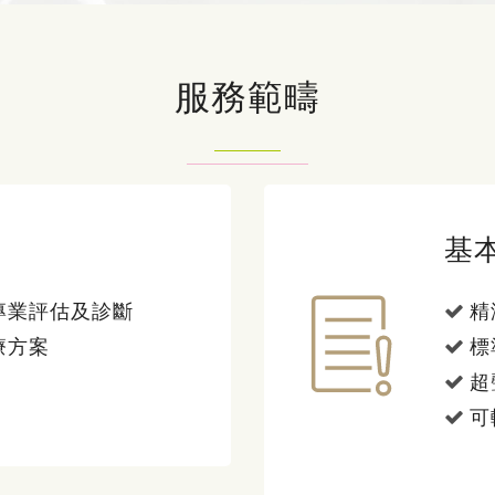
服務範疇
基
專業評估及診斷
精
療方案
標
超
可