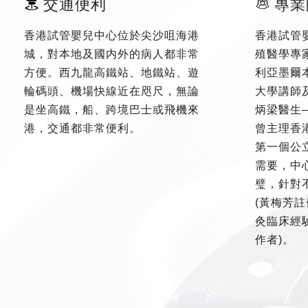
交通便利
專業
香港試管嬰兒中心位於尖沙咀海港
香港試管
城，對本地及國内外的病人都非常
殖醫學專
方便。西九龍高鐵站、地鐵站、遊
利亞墨爾
輪碼頭、機場快線近在咫尺，無論
大學講師
是坐高鐵，船、跨境巴士或飛機來
炳梁醫生
港，交通都非常便利。
曾主理香
第一個公
需要，中
璧，針對
(黃梅芳註
灸臨床經驗
作者)。