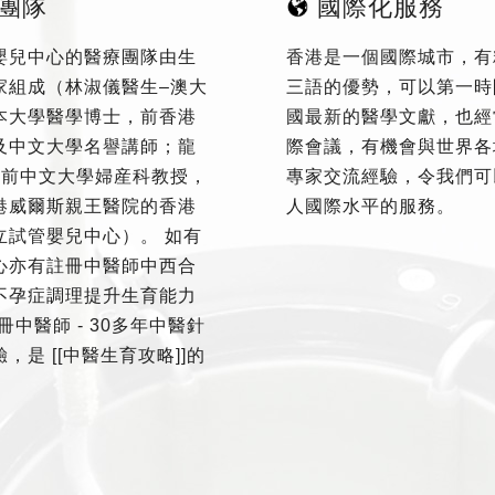
團隊
國際化服務
嬰兒中心的醫療團隊由生
香港是一個國際城市，有
家組成（林淑儀醫生–澳大
三語的優勢，可以第一時
本大學醫學博士，前香港
國最新的醫學文獻，也經
及中文大學名譽講師；龍
際會議，有機會與世界各
–前中文大學婦産科教授，
專家交流經驗，令我們可
港威爾斯親王醫院的香港
人國際水平的服務。
立試管嬰兒中心）。 如有
心亦有註冊中醫師中西合
不孕症調理提升生育能力
冊中醫師 - 30多年中醫針
，是 [[中醫生育攻略]]的