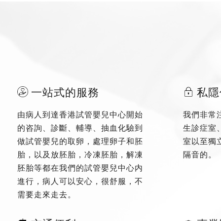
一站式的服務
私隱
由病人到達香港試管嬰兒中心開始
我們非常
的咨詢、診斷、輔導、抽血化驗到
生診症室
做試管嬰兒的取卵，處理卵子和胚
室以至獨
胎，以及放胚胎，冷凍胚胎，解凍
隔音的。
胚胎等都在我們的試管嬰兒中心内
進行，病人可以安心，很舒服，不
需要走來走去。