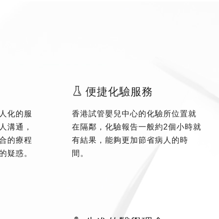
便捷化驗服務
人化的服
香港試管嬰兒中心的化驗所位置就
人溝通，
在隔鄰，化驗報告一般約2個小時就
合的療程
有結果，能夠更加節省病人的時
的疑惑。
間。