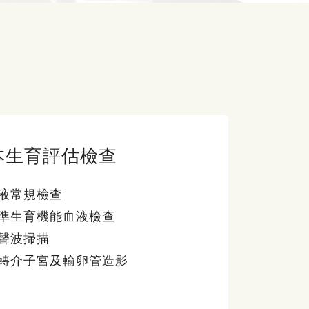
本生育評估檢查
液常規檢查
準生育機能血液檢查
聲波掃描
轉介子宮及輸卵管造影