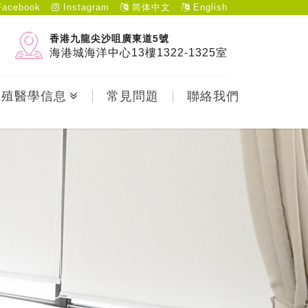
acebook
Instagram
简体中文
English
香港九龍尖沙咀廣東道5號
海港城海洋中心13樓1322-1325室
生殖醫學信息
常見問題
聯絡我們