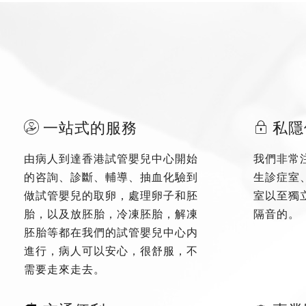
一站式的服務
私隱
由病人到達香港試管嬰兒中心開始
我們非常
的咨詢、診斷、輔導、抽血化驗到
生診症室
做試管嬰兒的取卵，處理卵子和胚
室以至獨
胎，以及放胚胎，冷凍胚胎，解凍
隔音的。
胚胎等都在我們的試管嬰兒中心内
進行，病人可以安心，很舒服，不
需要走來走去。