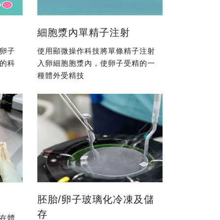
細胞漿內單精子注射
卵子
使用顯微操作科技將單條精子注射
的科
入卵細胞胞漿內，使卵子受精的一
種體外受精技
胚胎/卵子玻璃化冷凍及儲
存
在體