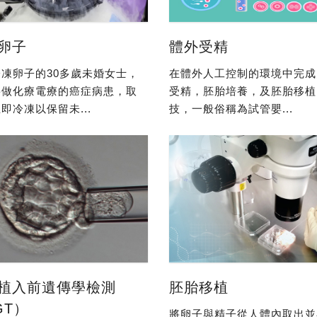
卵子
體外受精
凍卵子的30多歲未婚女士，
在體外人工控制的環境中完成
要做化療電療的癌症病患，取
受精，胚胎培養，及胚胎移植
即冷凍以保留未...
技，一般俗稱為試管嬰...
植入前遺傳學檢測
胚胎移植
GT）
將卵子與精子從人體內取出並