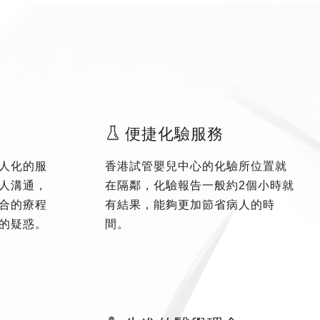
便捷化驗服務
人化的服
香港試管嬰兒中心的化驗所位置就
人溝通，
在隔鄰，化驗報告一般約2個小時就
合的療程
有結果，能夠更加節省病人的時
的疑惑。
間。