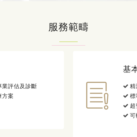
服務範疇
基
專業評估及診斷
精
療方案
標
超
可