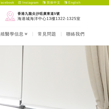
acebook
Instagram
简体中文
English
香港九龍尖沙咀廣東道5號
海港城海洋中心13樓1322-1325室
生殖醫學信息
常見問題
聯絡我們