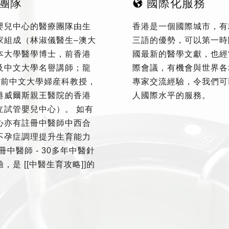
團隊
國際化服務
嬰兒中心的醫療團隊由生
香港是一個國際城市，有
家組成（林淑儀醫生–澳大
三語的優勢，可以第一時
本大學醫學博士，前香港
國最新的醫學文獻，也經
及中文大學名譽講師；龍
際會議，有機會與世界各
–前中文大學婦産科教授，
專家交流經驗，令我們可
港威爾斯親王醫院的香港
人國際水平的服務。
立試管嬰兒中心）。 如有
心亦有註冊中醫師中西合
不孕症調理提升生育能力
冊中醫師 - 30多年中醫針
，是 [[中醫生育攻略]]的