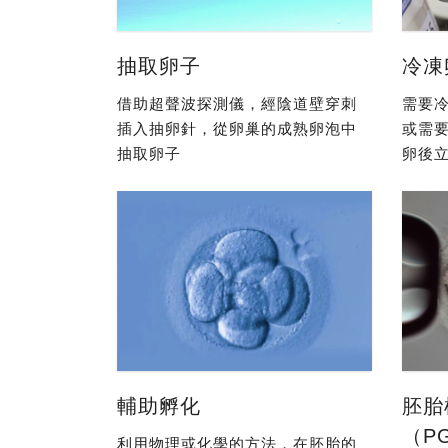
抽取卵子
冷凍
借助超聲波探測儀，經陰道壁穿刺
需要冷
插入抽卵針，從卵巢的成熟卵泡中
或需
抽取卵子
卵後立
輔助孵化
胚胎
（P
利用物理或化學的方法，在胚胎的