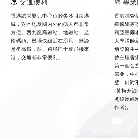
交通便利
專業
香港試管嬰兒中心位於尖沙咀海港
香港試管
城，對本地及國内外的病人都非常
殖醫學專
方便。西九龍高鐵站、地鐵站、遊
利亞墨爾
輪碼頭、機場快線近在咫尺，無論
大學講師
是坐高鐵，船、跨境巴士或飛機來
炳梁醫生
港，交通都非常便利。
曾主理香
第一個公
需要，中
璧，針對
(黃梅芳註
灸臨床經驗
作者)。