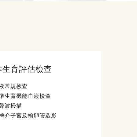
本生育評估檢查
液常規檢查
準生育機能血液檢查
聲波掃描
轉介子宮及輸卵管造影