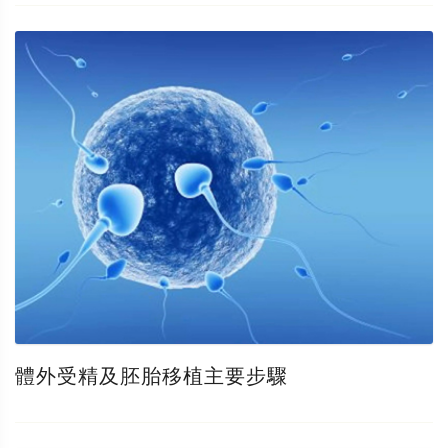
體外受精及胚胎移植主要步驟