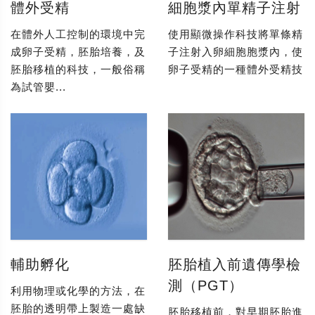
體外受精
細胞漿內單精子注射
在體外人工控制的環境中完
使用顯微操作科技將單條精
成卵子受精，胚胎培養，及
子注射入卵細胞胞漿內，使
胚胎移植的科技，一般俗稱
卵子受精的一種體外受精技
為試管嬰...
輔助孵化
胚胎植入前遺傳學檢
測（PGT）
利用物理或化學的方法，在
胚胎的透明帶上製造一處缺
胚胎移植前，對早期胚胎進