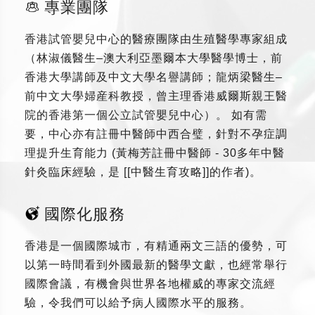
專業團隊
香港試管嬰兒中心的醫療團隊由生殖醫學專家組成
（林淑儀醫生–澳大利亞墨爾本大學醫學博士，前
香港大學講師及中文大學名譽講師；龍炳梁醫生–
前中文大學婦産科教授，曾主理香港威爾斯親王醫
院的香港第一個公立試管嬰兒中心）。 如有需
要，中心亦有註冊中醫師中西合璧，針對不孕症調
理提升生育能力 (黃梅芳註冊中醫師 - 30多年中醫
針灸臨床經驗，是 [[中醫生育攻略]]的作者)。
國際化服務
香港是一個國際城市，有精通兩文三語的優勢，可
以第一時間看到外國最新的醫學文獻，也經常舉行
國際會議，有機會與世界各地權威的專家交流經
驗，令我們可以給予病人國際水平的服務。