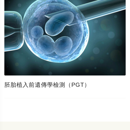
胚胎植入前遺傳學檢測（PGT）