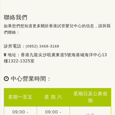
聯絡我們
如果您們想知道更多關於香港試管嬰兒中心的信息，請與我
們聯絡：
診所電話：
(0852) 3468-3168
地址：香港九龍尖沙咀廣東道5號海港城海洋中心13
樓1322-1325室
中心營業時間：
星期日及公衆假
星期一至五
星 期 六
期
09:00 -
09:00 -