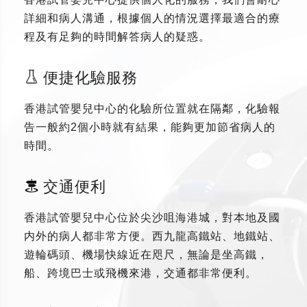
詳細和病人溝通，根據個人的情況選擇最適合的療
程及有足夠的時間解答病人的疑惑。
便捷化驗服務
香港試管嬰兒中心的化驗所位置就在隔鄰，化驗報
告一般約2個小時就有結果，能夠更加節省病人的
時間。
交通便利
香港試管嬰兒中心位於尖沙咀海港城，對本地及國
内外的病人都非常方便。西九龍高鐵站、地鐵站、
遊輪碼頭、機場快線近在咫尺，無論是坐高鐵，
船、跨境巴士或飛機來港，交通都非常便利。