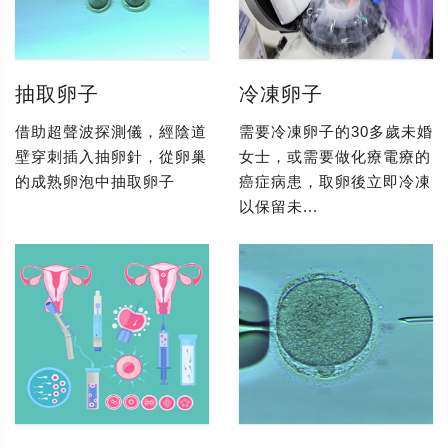
抽取卵子
冷凍卵子
借助超聲波探測儀，經陰道
需要冷凍卵子的30多歲未婚
壁穿刺插入抽卵針，從卵巢
女士，或需要做化療電療的
的成熟卵泡中抽取卵子
癌症病患，取卵後立即冷凍
以保留未...