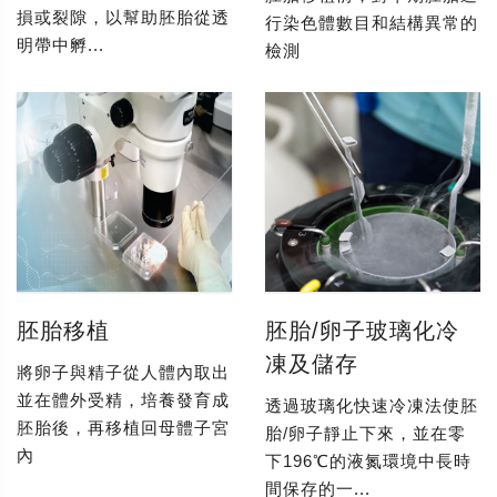
損或裂隙，以幫助胚胎從透
行染色體數目和結構異常的
明帶中孵...
檢測
胚胎移植
胚胎/卵子玻璃化冷
凍及儲存
將卵子與精子從人體內取出
並在體外受精，培養發育成
透過玻璃化快速冷凍法使胚
胚胎後，再移植回母體子宮
胎/卵子靜止下來，並在零
內
下196℃的液氮環境中長時
間保存的一...