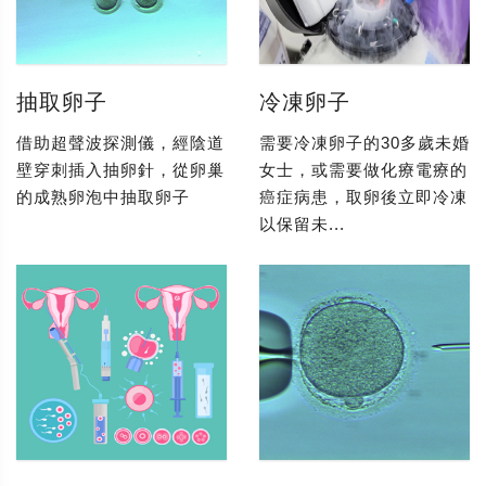
抽取卵子
冷凍卵子
借助超聲波探測儀，經陰道
需要冷凍卵子的30多歲未婚
壁穿刺插入抽卵針，從卵巢
女士，或需要做化療電療的
的成熟卵泡中抽取卵子
癌症病患，取卵後立即冷凍
以保留未...