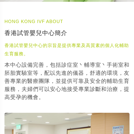
HONG KONG IVF ABOUT
香港試管嬰兒中心簡介
香港試管嬰兒中心的宗旨是提供專業及高質素的個人化輔助
生育服務。
本中心設備完善，包括診症室丶輔導室丶手術室和
胚胎實驗室等，配以先進的儀器，舒適的環境，友
善專業的醫療團隊，並提供可靠及安全的輔助生育
服務，夫婦們可以安心地接受專業診斷和治療，提
高受孕的機會。