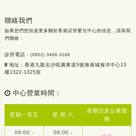
聯絡我們
如果您們想知道更多關於香港試管嬰兒中心的信息，請與我
們聯絡：
診所電話：
(0852) 3468-3168
地址：香港九龍尖沙咀廣東道5號海港城海洋中心13
樓1322-1325室
中心營業時間：
星期日及公衆假
星期一至五
星 期 六
期
09:00 -
09:00 -