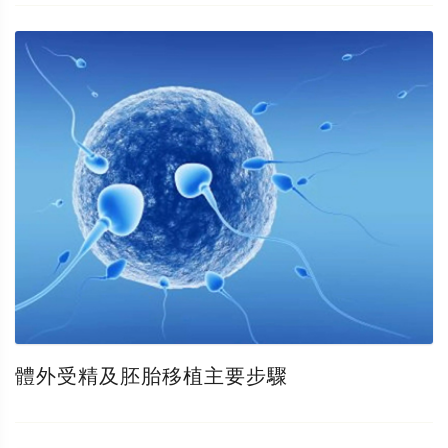
體外受精及胚胎移植主要步驟