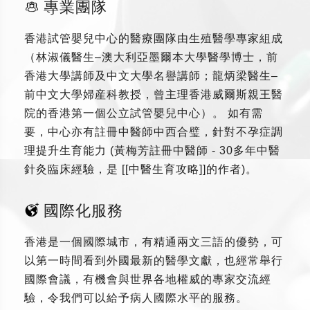
專業團隊
香港試管嬰兒中心的醫療團隊由生殖醫學專家組成
（林淑儀醫生–澳大利亞墨爾本大學醫學博士，前
香港大學講師及中文大學名譽講師；龍炳梁醫生–
前中文大學婦産科教授，曾主理香港威爾斯親王醫
院的香港第一個公立試管嬰兒中心）。 如有需
要，中心亦有註冊中醫師中西合璧，針對不孕症調
理提升生育能力 (黃梅芳註冊中醫師 - 30多年中醫
針灸臨床經驗，是 [[中醫生育攻略]]的作者)。
國際化服務
香港是一個國際城市，有精通兩文三語的優勢，可
以第一時間看到外國最新的醫學文獻，也經常舉行
國際會議，有機會與世界各地權威的專家交流經
驗，令我們可以給予病人國際水平的服務。