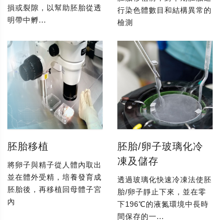
損或裂隙，以幫助胚胎從透
行染色體數目和結構異常的
明帶中孵...
檢測
胚胎移植
胚胎/卵子玻璃化冷
凍及儲存
將卵子與精子從人體內取出
並在體外受精，培養發育成
透過玻璃化快速冷凍法使胚
胚胎後，再移植回母體子宮
胎/卵子靜止下來，並在零
內
下196℃的液氮環境中長時
間保存的一...