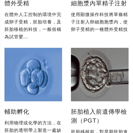
體外受精
細胞漿內單精子注射
在體外人工控制的環境中完
使用顯微操作科技將單條精
成卵子受精，胚胎培養，及
子注射入卵細胞胞漿內，使
胚胎移植的科技，一般俗稱
卵子受精的一種體外受精技
為試管嬰...
輔助孵化
胚胎植入前遺傳學檢
測（PGT）
利用物理或化學的方法，在
胚胎的透明帶上製造一處缺
胚胎移植前，對早期胚胎進