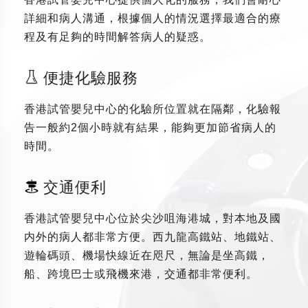
詳細和病人溝通，根據個人的情況選擇最適合的療
程及有足夠的時間解答病人的疑惑。
便捷化驗服務
香港試管嬰兒中心的化驗所位置就在隔鄰，化驗報
告一般約2個小時就有結果，能夠更加節省病人的
時間。
交通便利
香港試管嬰兒中心位於尖沙咀海港城，對本地及國
内外的病人都非常方便。西九龍高鐵站、地鐵站、
遊輪碼頭、機場快線近在咫尺，無論是坐高鐵，
船、跨境巴士或飛機來港，交通都非常便利。