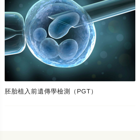
胚胎植入前遺傳學檢測（PGT）