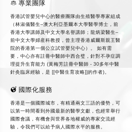
專業團隊
香港試管嬰兒中心的醫療團隊由生殖醫學專家組成
（林淑儀醫生–澳大利亞墨爾本大學醫學博士，前
香港大學講師及中文大學名譽講師；龍炳梁醫生–
前中文大學婦産科教授，曾主理香港威爾斯親王醫
院的香港第一個公立試管嬰兒中心）。 如有需
要，中心亦有註冊中醫師中西合璧，針對不孕症調
理提升生育能力 (黃梅芳註冊中醫師 - 30多年中醫
針灸臨床經驗，是 [[中醫生育攻略]]的作者)。
國際化服務
香港是一個國際城市，有精通兩文三語的優勢，可
以第一時間看到外國最新的醫學文獻，也經常舉行
國際會議，有機會與世界各地權威的專家交流經
驗，令我們可以給予病人國際水平的服務。