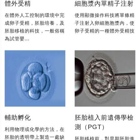
體外受精
細胞漿內單精子注射
在體外人工控制的環境中完
使用顯微操作科技將單條精
成卵子受精，胚胎培養，及
子注射入卵細胞胞漿內，使
胚胎移植的科技，一般俗稱
卵子受精的一種體外受精技
為試管嬰...
輔助孵化
胚胎植入前遺傳學檢
測（PGT）
利用物理或化學的方法，在
胚胎的透明帶上製造一處缺
胚胎移植前，對早期胚胎進