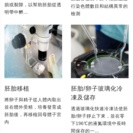
損或裂隙，以幫助胚胎從透
行染色體數目和結構異常的
明帶中孵...
檢測
胚胎移植
胚胎/卵子玻璃化冷
凍及儲存
將卵子與精子從人體內取出
並在體外受精，培養發育成
透過玻璃化快速冷凍法使胚
胚胎後，再移植回母體子宮
胎/卵子靜止下來，並在零
內
下196℃的液氮環境中長時
間保存的一...