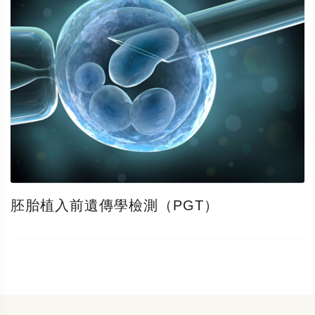
胚胎植入前遺傳學檢測（PGT）