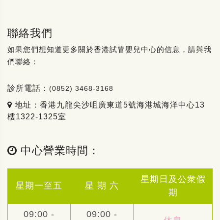
聯絡我們
如果您們想知道更多關於香港試管嬰兒中心的信息，請與我
們聯絡：
診所電話：
(0852) 3468-3168
地址：香港九龍尖沙咀廣東道5號海港城海洋中心13
樓1322-1325室
中心營業時間：
星期日及公衆假
星期一至五
星 期 六
期
09:00 -
09:00 -