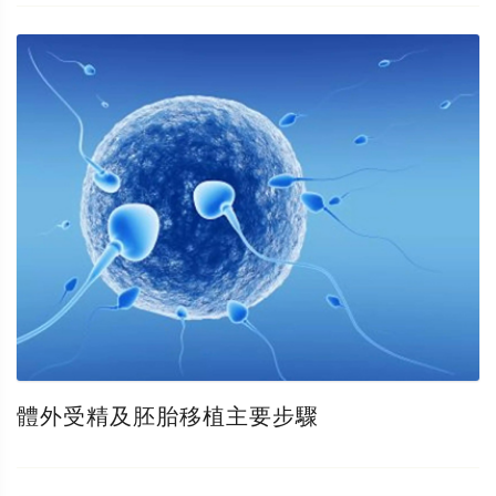
體外受精及胚胎移植主要步驟