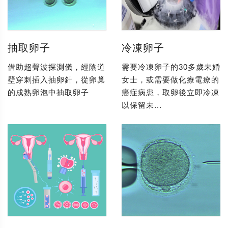
抽取卵子
冷凍卵子
借助超聲波探測儀，經陰道
需要冷凍卵子的30多歲未婚
壁穿刺插入抽卵針，從卵巢
女士，或需要做化療電療的
的成熟卵泡中抽取卵子
癌症病患，取卵後立即冷凍
以保留未...