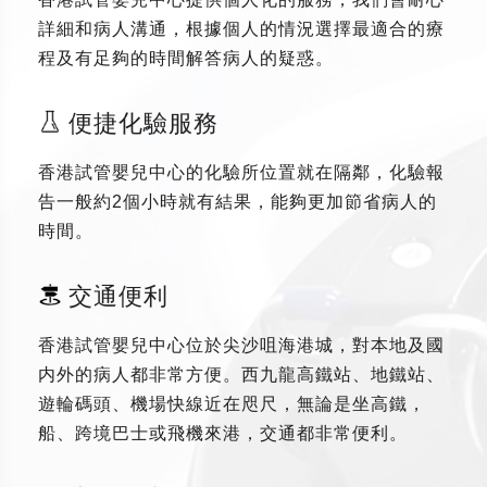
詳細和病人溝通，根據個人的情況選擇最適合的療
程及有足夠的時間解答病人的疑惑。
便捷化驗服務
香港試管嬰兒中心的化驗所位置就在隔鄰，化驗報
告一般約2個小時就有結果，能夠更加節省病人的
時間。
交通便利
香港試管嬰兒中心位於尖沙咀海港城，對本地及國
内外的病人都非常方便。西九龍高鐵站、地鐵站、
遊輪碼頭、機場快線近在咫尺，無論是坐高鐵，
船、跨境巴士或飛機來港，交通都非常便利。